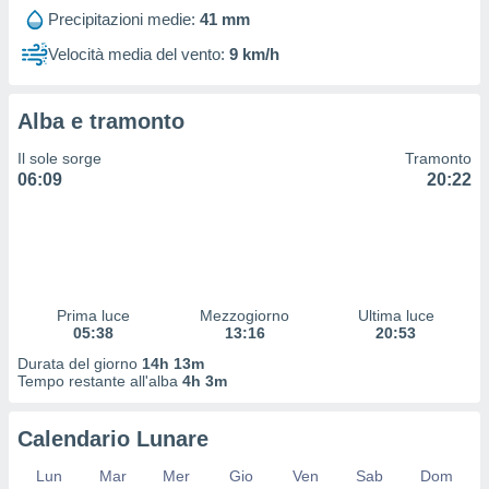
 profili
Precipitazioni medie:
41 mm
lezione
cità
Velocità media del vento:
9 km/h
izzata,
fili per
Alba e tramonto
izzazione
nuti,
Il sole sorge
Tramonto
 profili
06:09
20:22
lezione
uti
zzati,
 le
ni degli
 misurare
Prima luce
Mezzogiorno
Ultima luce
zioni dei
05:38
13:16
20:53
,
ere il
Durata del giorno
14h 13m
Tempo restante all'alba
4h 3m
so
he o la
Calendario Lunare
ione di
enienti
Lun
Mar
Mer
Gio
Ven
Sab
Dom
diverse,