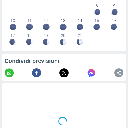
re e
8
9
e i
tilizzare
10
11
12
13
14
15
16
ati per la
e dei
.
17
18
19
20
21
izzazione
azione
Condividi previsioni
o la
e del
vo,
à e
i
zzati,
one delle
ni dei
 e degli
 ricerche
ico,
di