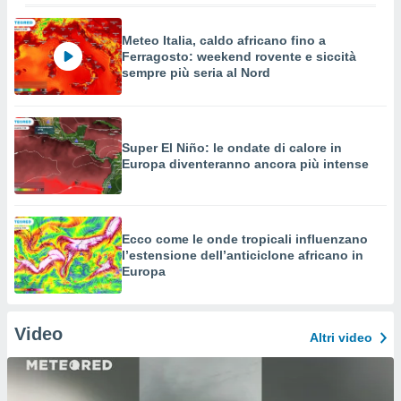
Meteo Italia, caldo africano fino a
Ferragosto: weekend rovente e siccità
sempre più seria al Nord
Super El Niño: le ondate di calore in
Europa diventeranno ancora più intense
Ecco come le onde tropicali influenzano
l’estensione dell’anticiclone africano in
Europa
Video
Altri video