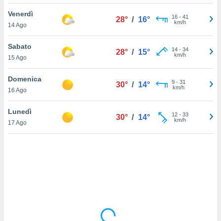
Venerdì
sui cookie
16
-
41
28°
/
16°
km/h
14 Ago
e il tuo
 in
Sabato
14
-
34
28°
/
15°
o
km/h
15 Ago
 il
Domenica
azioni
9
-
31
30°
/
14°
km/h
16 Ago
kie
re
le a piè
Lunedì
12
-
33
30°
/
14°
 del
km/h
17 Ago
to web.
ATIVA,
e
gie
i cookie
ccetti
zione dei