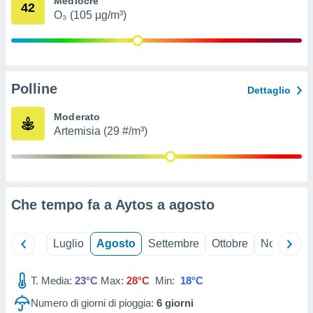
Mediocre
42
ioni
" o
O₃ (105 µg/m³)
tra
sui cookie
o sito
Polline
nostri
Dettaglio
mo il
Moderato
te
Artemisia (29 #/m³)
ento dei
re
ioni su
vo e/o
Che tempo fa a Aytos a
agosto
i,
 dati
er la
Giugno
Luglio
Agosto
Settembre
Ottobre
Novembre
 della
à, creare
r la
T. Media:
23°C
Max:
28°C
Min:
18°C
à
Numero di giorni di pioggia:
6
giorni
izzata,