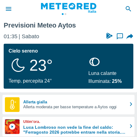
Previsioni Meteo Aytos
tiva
rivacy
01:35
Sabato
...
ti di
net
Cielo sereno
net)
23°
i
 da
nisti per
Luna calante
 che le
Temp. percepita 24°
Illuminata:
25%
ioni
iano di
È
Allerta gialla
 a
Allerta moderata per basse temperature a Aytos oggi
ito Web
do le
Ultim'ora.
opzioni:
Luca Lombroso non vede la fine del caldo:
"Ferragosto 2026 potrebbe entrare nella storia.
 i