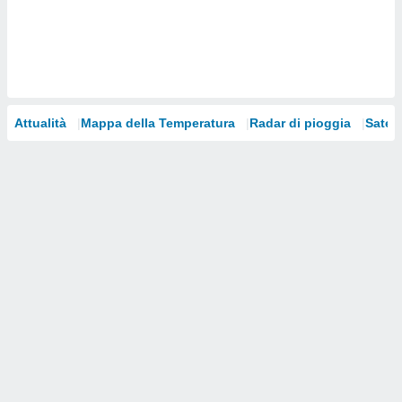
i nostri
artner
Attualità
Mappa della Temperatura
Radar di pioggia
Satelli