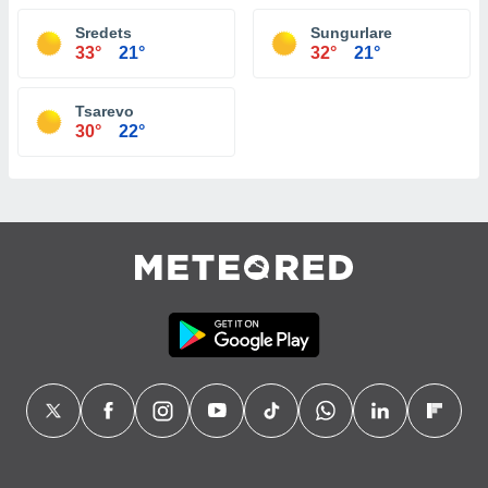
Sredets
Sungurlare
33°
21°
32°
21°
Tsarevo
30°
22°