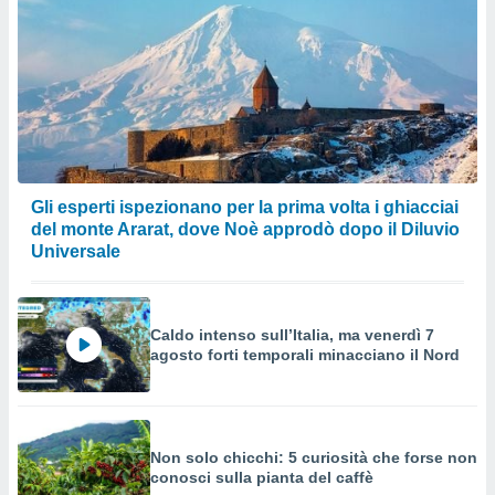
Gli esperti ispezionano per la prima volta i ghiacciai
del monte Ararat, dove Noè approdò dopo il Diluvio
Universale
Caldo intenso sull’Italia, ma venerdì 7
agosto forti temporali minacciano il Nord
Non solo chicchi: 5 curiosità che forse non
conosci sulla pianta del caffè