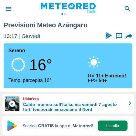
Previsioni Meteo Azángaro
tiva
rivacy
13:17
Giovedi
...
ti di
net
Sereno
net)
16°
i
 da
nisti per
UV
11+ Estremo!
 che le
Temp. percepita 16°
FPS
50+
ioni
iano di
È
Ultim’ora
Caldo intenso sull’Italia, ma venerdì 7 agosto
 a
forti temporali minacciano il Nord
ito Web
do le
opzioni:
Scarica
GRATIS
la app di
Meteored!
Installa
 i