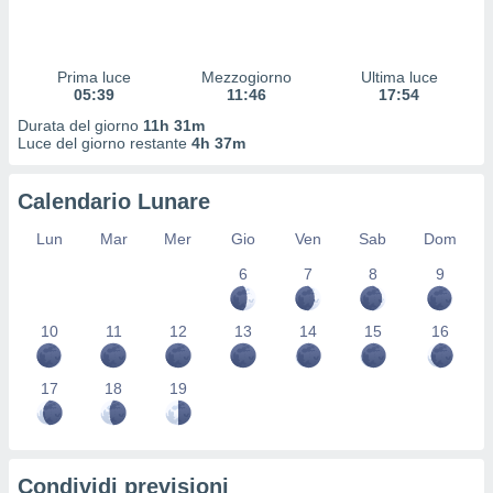
 profili
lezione
cità
izzata,
Prima luce
Mezzogiorno
Ultima luce
fili per
05:39
11:46
17:54
Durata del giorno
11h 31m
izzazione
Luce del giorno restante
4h 37m
nuti,
 profili
Calendario Lunare
lezione
uti
Lun
Mar
Mer
Gio
Ven
Sab
Dom
zzati,
 le
6
7
8
9
ni degli
 misurare
zioni dei
10
11
12
13
14
15
16
,
ere il
17
18
19
so
he o la
ione di
enienti
Condividi previsioni
diverse,