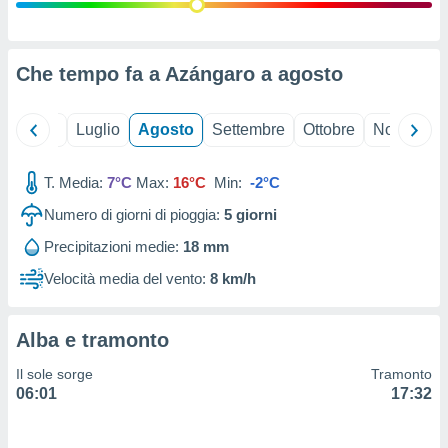
ioni
" o
tra
sui cookie
o sito
Che tempo fa a Azángaro a
agosto
nostri
Giugno
Luglio
Agosto
Settembre
Ottobre
Novembre
mo il
T. Media:
7°C
Max:
16°C
Min:
-2°C
te
ento dei
Numero di giorni di pioggia:
5
giorni
Precipitazioni medie:
18 mm
re
ioni su
Velocità media del vento:
8 km/h
vo e/o
i,
 dati
Alba e tramonto
er la
 della
Il sole sorge
Tramonto
à, creare
06:01
17:32
r la
à
izzata,