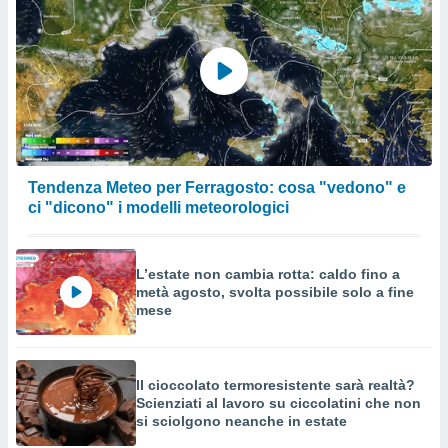
Tendenza Meteo per Ferragosto: cosa "vedono" e
ci "dicono" i modelli meteorologici
L’estate non cambia rotta: caldo fino a
metà agosto, svolta possibile solo a fine
mese
Il cioccolato termoresistente sarà realtà?
Scienziati al lavoro su ciccolatini che non
si sciolgono neanche in estate