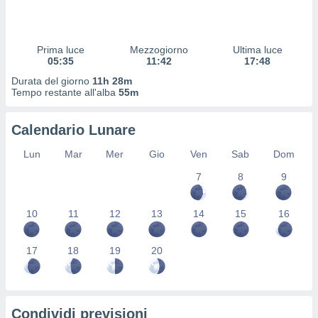
 profili
lezione
cità
izzata,
Prima luce
Mezzogiorno
Ultima luce
fili per
05:35
11:42
17:48
Durata del giorno
11h 28m
izzazione
Tempo restante all'alba
55m
nuti,
 profili
Calendario Lunare
lezione
uti
Lun
Mar
Mer
Gio
Ven
Sab
Dom
zzati,
 le
7
8
9
ni degli
 misurare
zioni dei
10
11
12
13
14
15
16
,
ere il
17
18
19
20
so
he o la
ione di
enienti
Condividi previsioni
diverse,