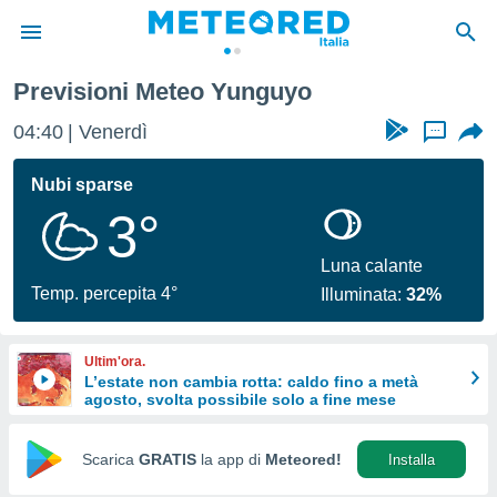
Previsioni Meteo Yunguyo
tiva
rivacy
04:40
Venerdì
...
ti di
net
Nubi sparse
net)
3°
i
 da
nisti per
Luna calante
 che le
Temp. percepita 4°
Illuminata:
32%
ioni
iano di
È
Ultim'ora.
L’estate non cambia rotta: caldo fino a metà
 a
agosto, svolta possibile solo a fine mese
ito Web
do le
opzioni:
Scarica
GRATIS
la app di
Meteored!
Installa
 i