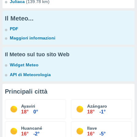
Juliaca
(139.78 km)
Il Meteo...
PDF
Maggiori informazioni
Il Meteo sul tuo sito Web
Widget Meteo
API di Meteorologia
Principali città
Ayaviri
Azángaro
18°
0°
18°
-1°
Huancané
Ilave
16°
-2°
16°
-5°