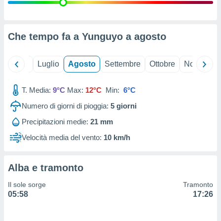
ioni
" o
tra
sui cookie
o sito
Che tempo fa a Yunguyo a
agosto
nostri
Giugno
Luglio
Agosto
Settembre
Ottobre
Novembre
mo il
T. Media:
9°C
Max:
12°C
Min:
6°C
te
ento dei
Numero di giorni di pioggia:
5
giorni
Precipitazioni medie:
21 mm
re
ioni su
Velocità media del vento:
10 km/h
vo e/o
i,
 dati
Alba e tramonto
er la
 della
Il sole sorge
Tramonto
à, creare
05:58
17:26
r la
à
izzata,