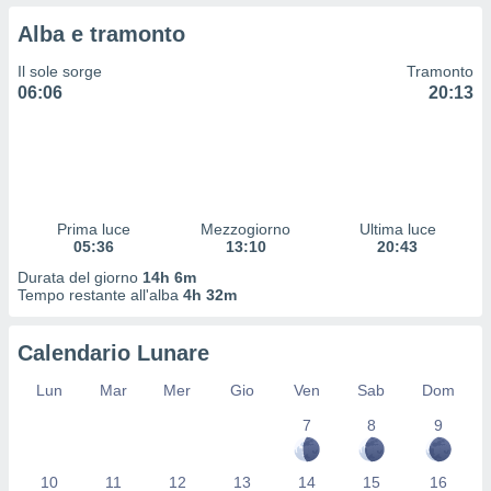
 profili
Alba e tramonto
lezione
cità
Il sole sorge
Tramonto
izzata,
06:06
20:13
fili per
izzazione
nuti,
 profili
lezione
uti
Prima luce
Mezzogiorno
Ultima luce
zzati,
05:36
13:10
20:43
 le
Durata del giorno
14h 6m
ni degli
Tempo restante all'alba
4h 32m
 misurare
zioni dei
,
Calendario Lunare
ere il
Lun
Mar
Mer
Gio
Ven
Sab
Dom
so
7
8
9
he o la
ione di
enienti
10
11
12
13
14
15
16
diverse,