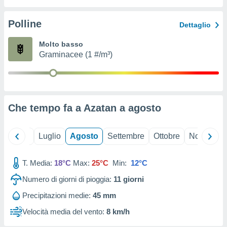
ioni
" o
tra
Polline
Dettaglio
sui cookie
o sito
Molto basso
Graminacee (1 #/m³)
nostri
mo il
te
ento dei
Che tempo fa a Azatan a
agosto
re
ioni su
Giugno
Luglio
Agosto
Settembre
Ottobre
Novembre
vo e/o
i,
T. Media:
18°C
Max:
25°C
Min:
12°C
 dati
er la
Numero di giorni di pioggia:
11
giorni
 della
à, creare
Precipitazioni medie:
45 mm
r la
Velocità media del vento:
8 km/h
à
izzata,