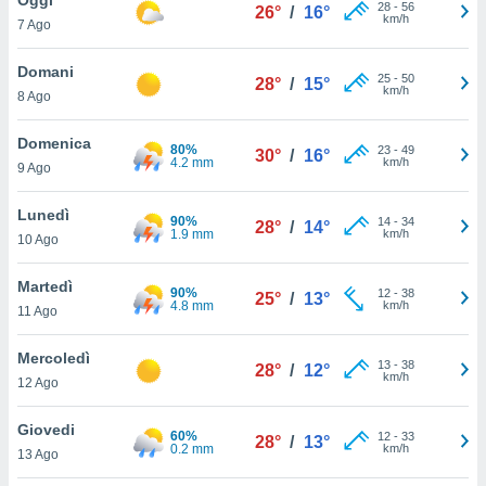
a", è
28
-
56
26°
/
16°
km/h
7 Ago
al sito
ettando
Domani
25
-
50
28°
/
15°
zione di
km/h
8 Ago
okie,
dei nostri
Domenica
80%
23
-
49
che ci
30°
/
16°
4.2 mm
km/h
9 Ago
no di
 e
e il
Lunedì
90%
14
-
34
28°
/
14°
amento
1.9 mm
km/h
10 Ago
 Web,
i
Martedì
90%
12
-
38
re un
25°
/
13°
4.8 mm
km/h
11 Ago
pecifico
arti la
Mercoledì
à o
13
-
38
28°
/
12°
km/h
i
12 Ago
zzati
 di esso.
Giovedi
60%
12
-
33
sultare
28°
/
13°
0.2 mm
km/h
13 Ago
oni nella