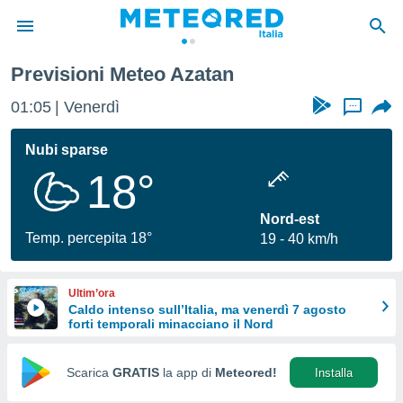
Previsioni Meteo Azatan
tiva
rivacy
01:05
Venerdì
...
ti di
net
Nubi sparse
net)
18°
i
 da
nisti per
Nord-est
 che le
Temp. percepita 18°
19
40 km/h
ioni
iano di
È
Ultim’ora
Caldo intenso sull’Italia, ma venerdì 7 agosto
 a
forti temporali minacciano il Nord
ito Web
do le
opzioni:
Scarica
GRATIS
la app di
Meteored!
Installa
 i