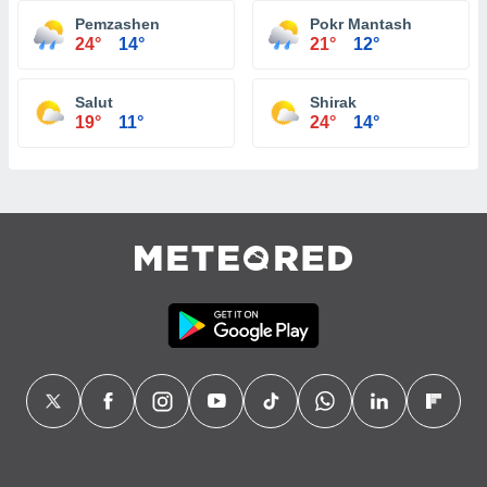
Pemzashen
Pokr Mantash
24°
14°
21°
12°
Salut
Shirak
19°
11°
24°
14°