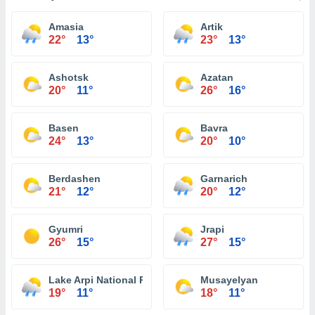
Amasia
Artik
22°
13°
23°
13°
Ashotsk
Azatan
20°
11°
26°
16°
Basen
Bavra
24°
13°
20°
10°
Berdashen
Garnarich
21°
12°
20°
12°
Gyumri
Jrapi
26°
15°
27°
15°
Lake Arpi National Park
Musayelyan
19°
11°
18°
11°