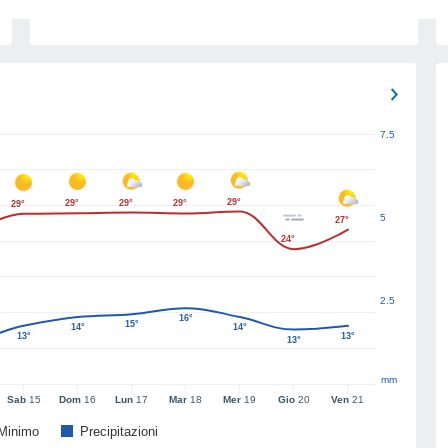
7.5
29°
29°
29°
29°
29°
5
27°
24°
2.5
16°
15°
14°
14°
13°
13°
13°
mm
Sab
15
Dom
16
Lun
17
Mar
18
Mer
19
Gio
20
Ven
21
Minimo
Precipitazioni