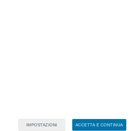
Calendario Lunare
Lun
Mar
Mer
Gio
Ven
Sab
Dom
9
10
11
12
13
14
15
16
17
18
19
20
21
22
IMPOSTAZIONI
ACCETTA E CONTINUA