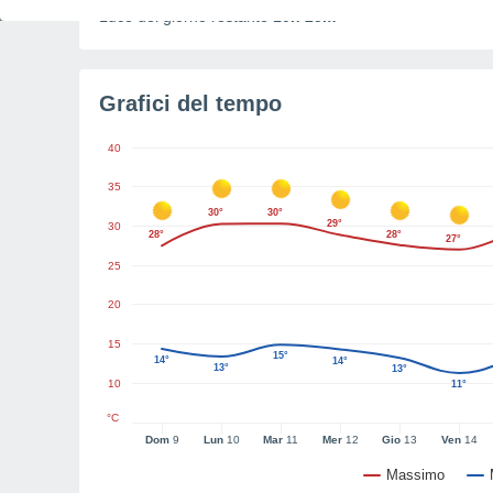
Luce del giorno restante
10h 25m
Grafici del tempo
40
35
30°
30°
29°
30
28°
28°
27°
25
20
15
15°
14°
14°
13°
13°
10
11°
°C
Dom
9
Lun
10
Mar
11
Mer
12
Gio
13
Ven
14
Massimo