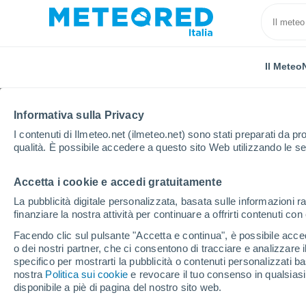
Il Meteo
Informativa sulla Privacy
I contenuti di Ilmeteo.net (ilmeteo.net) sono stati preparati da pro
qualità. È possibile accedere a questo sito Web utilizzando le se
Accetta i cookie e accedi gratuitamente
Home
Montenegro
Comune di Plužine
Bajovo P
La pubblicità digitale personalizzata, basata sulle informazioni ra
finanziare la nostra attività per continuare a offrirti contenuti co
Previsioni Meteo Bajov
Facendo clic sul pulsante "Accetta e continua", è possibile accede
o dei nostri partner, che ci consentono di tracciare e analizzare
10:02
Domenica
specifico per mostrarti la pubblicità o contenuti personalizzati b
nostra
Politica sui cookie
e revocare il tuo consenso in qualsia
disponibile a piè di pagina del nostro sito web.
Sereno