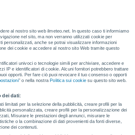
Allerta arancione
Allerta importante per alte
temperature a Bajovo Polje oggi
edere al nostro sito web ilmeteo.net. In questo caso ti informiamo
h
avigazione nel sito, ma non verranno utilizzati cookie per
i personalizzati, anche se potrai visualizzare informazioni
azione dei cookie e accedere al nostro sito Web tramite questo
tificatori univoci o tecnologie simili per archiviare, accedere e
zzi IP e identificatori di cookie. Alcuni fornitori potrebbero trattare
 puoi opporti. Per fare ciò puoi revocare il tuo consenso o opporti
adar di pioggia
Satelliti
Modelli
ostazioni
" o nella nostra
Politica sui cookie
su questo sito web.
 dei dati:
ercoledì
Giovedi
Venerdì
Sabato
 limitati per la selezione della pubblicità, creare profili per la
bblicità personalizzata, creare profili per la personalizzazione dei
12 Ago
13 Ago
14 Ago
15 Ago
izzati, Misurare le prestazioni degli annunci, misurare le
istiche o la combinazione di dati provenienti da fonti diverse,
ezione dei contenuti.