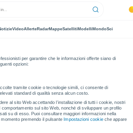
Notizie
Video
Allerte
Radar
Mappe
Satelliti
Modelli
Mondo
Sci
fessionisti per garantire che le informazioni offerte siano di
guenti opzioni:
olje
ccolte tramite cookie o tecnologie simili, ci consente di
n elevati standard di qualità senza alcun costo.
o Polje
re al sito Web accettando l'installazione di tutti i cookie, nostri
 il comportamento sul sito Web, nonché di sviluppare un profilo
...
asati su di esso. Puoi consultare maggiori informazioni nella
si momento premendo il pulsante
Impostazioni cookie
che appare
Per ora
Cielo sereno nelle prossime ore