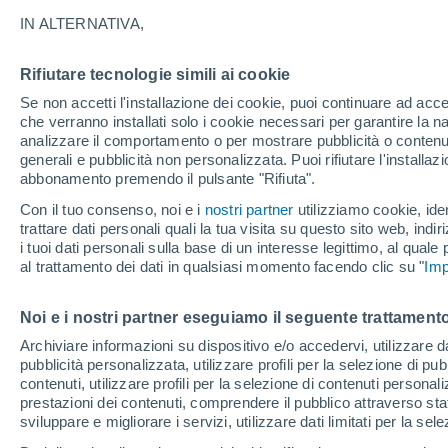
23°
IN ALTERNATIVA,
Rifiutare tecnologie simili ai cookie
Nord-est
Se non accetti l'installazione dei cookie, puoi continuare ad acc
Temp. percepita 25°
9
-
29 km/
che verranno installati solo i cookie necessari per garantire la n
analizzare il comportamento o per mostrare pubblicità o contenut
generali e pubblicità non personalizzata. Puoi rifiutare l'install
abbonamento premendo il pulsante "Rifiuta".
Ultim'ora.
Meteo, tendenza di lungo termine: arrivano
Con il tuo consenso, noi e i
nostri partner
utilizziamo cookie, iden
conferme, la svolta dopo Ferragosto
trattare dati personali quali la tua visita su questo sito web, indiri
i tuoi dati personali sulla base di un interesse legittimo, al quale
Il Meteo 1 - 7
Attualità
Mappa della Temperatura
R
al trattamento dei dati in qualsiasi momento facendo clic su "
Imp
Noi e i nostri partner eseguiamo il seguente trattamento
Domani
Martedì
M
Oggi
Archiviare informazioni su dispositivo e/o accedervi, utilizzare dati
pubblicità personalizzata, utilizzare profili per la selezione di pu
10 Ago
11 Ago
9 Ago
contenuti, utilizzare profili per la selezione di contenuti personal
prestazioni dei contenuti, comprendere il pubblico attraverso stat
sviluppare e migliorare i servizi, utilizzare dati limitati per la sel