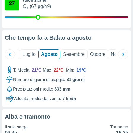
Accettabile
27
ioni
" o
O₃ (67 µg/m³)
tra
sui cookie
o sito
Che tempo fa a Balao a
agosto
nostri
mo il
Giugno
Luglio
Agosto
Settembre
Ottobre
Novembre
te
ento dei
T. Media:
21°C
Max:
22°C
Min:
19°C
re
Numero di giorni di pioggia:
31
giorni
ioni su
vo e/o
Precipitazioni medie:
333 mm
i,
 dati
Velocità media del vento:
7 km/h
er la
 della
à, creare
Alba e tramonto
r la
à
Il sole sorge
Tramonto
izzata,
06:25
18:25