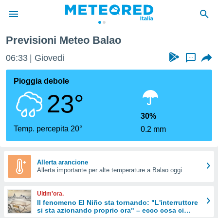
Previsioni Meteo Balao
tiva
rivacy
06:33
Giovedi
...
ti di
net
Pioggia debole
net)
23°
i
 da
nisti per
30%
 che le
Temp. percepita 20°
0.2 mm
ioni
iano di
È
Allerta arancione
 a
Allerta importante per alte temperature a Balao oggi
ito Web
do le
Ultim'ora.
opzioni:
Il fenomeno El Niño sta tornando: "L'interruttore
si sta azionando proprio ora" – ecco cosa ci
 i