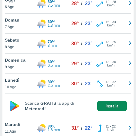
80%
a", è
12
-
28
28°
/
22°
7.5 mm
km/h
6 Ago
al sito
ettando
Domani
60%
16
-
34
29°
/
23°
zione di
1.3 mm
km/h
7 Ago
okie,
dei nostri
Sabato
70%
13
-
25
che ci
30°
/
23°
3 mm
km/h
8 Ago
no di
 e
e il
Domenica
60%
13
-
30
29°
/
23°
amento
0.5 mm
km/h
9 Ago
 Web,
i
Lunedì
80%
13
-
32
re un
30°
/
23°
2.5 mm
km/h
10 Ago
pecifico
arti la
à o
Scarica
GRATIS
la app di
i
Installa
Meteored!
zzati
 di esso.
sultare
Martedì
80%
11
-
22
31°
/
22°
1.6 mm
km/h
11 Ago
oni nella