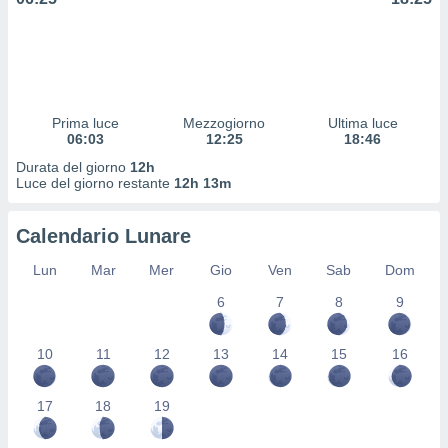
 profili
lezione
cità
izzata,
fili per
Prima luce
Mezzogiorno
Ultima luce
izzazione
06:03
12:25
18:46
nuti,
 profili
Durata del giorno
12h
lezione
Luce del giorno restante
12h 13m
uti
zzati,
Calendario Lunare
 le
ni degli
Lun
Mar
Mer
Gio
Ven
Sab
Dom
 misurare
zioni dei
6
7
8
9
,
ere il
10
11
12
13
14
15
16
so
he o la
17
18
19
ione di
enienti
diverse,