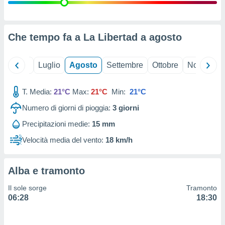
ioni
" o
tra
sui cookie
o sito
Che tempo fa a La Libertad a
agosto
nostri
Giugno
Luglio
Agosto
Settembre
Ottobre
Novembre
mo il
T. Media:
21°C
Max:
21°C
Min:
21°C
te
ento dei
Numero di giorni di pioggia:
3
giorni
Precipitazioni medie:
15 mm
re
ioni su
Velocità media del vento:
18 km/h
vo e/o
i,
 dati
Alba e tramonto
er la
 della
Il sole sorge
Tramonto
à, creare
06:28
18:30
r la
à
izzata,