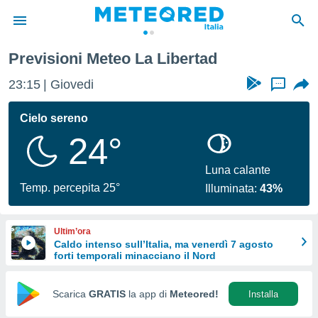
Previsioni Meteo La Libertad
tiva
rivacy
23:15
Giovedi
...
ti di
net
Cielo sereno
net)
24°
i
 da
nisti per
Luna calante
 che le
Temp. percepita 25°
Illuminata:
43%
ioni
iano di
È
Ultim’ora
Caldo intenso sull’Italia, ma venerdì 7 agosto
 a
forti temporali minacciano il Nord
ito Web
do le
opzioni:
Scarica
GRATIS
la app di
Meteored!
Installa
 i