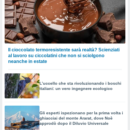
Il cioccolato termoresistente sarà realtà? Scienziati
al lavoro su ciccolatini che non si sciolgono
neanche in estate
L’uccello che sta rivoluzionando i boschi
italiani: un vero ingegnere ecologico
Gli esperti ispezionano per la prima volta i
ghiacciai del monte Ararat, dove Noè
approdò dopo il Diluvio Universale