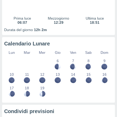
 profili
lezione
cità
izzata,
Prima luce
Mezzogiorno
Ultima luce
fili per
06:07
12:29
18:51
Durata del giorno
12h 2m
izzazione
nuti,
 profili
Calendario Lunare
lezione
uti
Lun
Mar
Mer
Gio
Ven
Sab
Dom
zzati,
6
7
8
9
 le
ni degli
 misurare
10
11
12
13
14
15
16
zioni dei
,
ere il
17
18
19
so
he o la
ione di
Condividi previsioni
enienti
diverse,