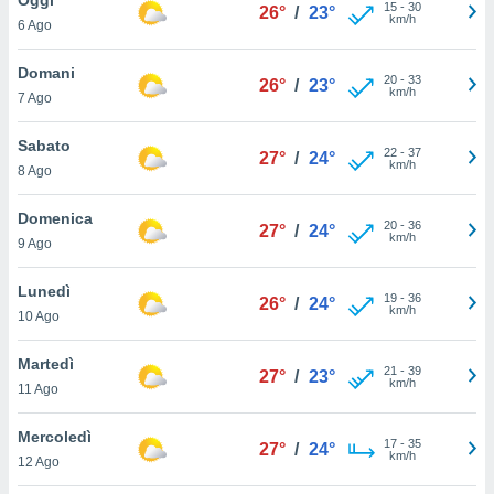
a", è
15
-
30
26°
/
23°
km/h
6 Ago
al sito
ettando
Domani
20
-
33
26°
/
23°
zione di
km/h
7 Ago
okie,
dei nostri
Sabato
22
-
37
che ci
27°
/
24°
km/h
8 Ago
no di
 e
e il
Domenica
20
-
36
27°
/
24°
amento
km/h
9 Ago
 Web,
i
Lunedì
19
-
36
re un
26°
/
24°
km/h
10 Ago
pecifico
arti la
Martedì
à o
21
-
39
27°
/
23°
km/h
i
11 Ago
zzati
 di esso.
Mercoledì
17
-
35
sultare
27°
/
24°
km/h
12 Ago
oni nella