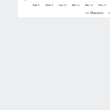
°C
Sab
8
Dom
9
Lun
10
Mar
11
Mer
12
Gio
13
Massimo