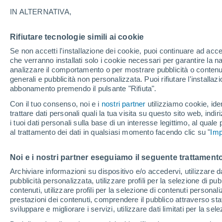
25°
IN ALTERNATIVA,
Rifiutare tecnologie simili ai cookie
Luna calan
Se non accetti l'installazione dei cookie, puoi continuare ad acc
Illuminata:
Temp. percepita 26°
che verranno installati solo i cookie necessari per garantire la n
analizzare il comportamento o per mostrare pubblicità o contenut
generali e pubblicità non personalizzata. Puoi rifiutare l'install
abbonamento premendo il pulsante "Rifiuta".
Ultim'ora.
Luca Lombroso non vede la fine del caldo:
Con il tuo consenso, noi e i
nostri partner
utilizziamo cookie, iden
"Ferragosto 2026 potrebbe entrare nella storia
trattare dati personali quali la tua visita su questo sito web, indiri
Ecco perché."
i tuoi dati personali sulla base di un interesse legittimo, al quale
Il Meteo 1 - 7
Attualità
Mappa della Temperatura
R
al trattamento dei dati in qualsiasi momento facendo clic su "
Imp
Noi e i nostri partner eseguiamo il seguente trattamento
Domani
Lunedì
Oggi
Archiviare informazioni su dispositivo e/o accedervi, utilizzare dati
pubblicità personalizzata, utilizzare profili per la selezione di pu
9 Ago
10 Ago
8 Ago
contenuti, utilizzare profili per la selezione di contenuti personal
prestazioni dei contenuti, comprendere il pubblico attraverso stat
sviluppare e migliorare i servizi, utilizzare dati limitati per la sel