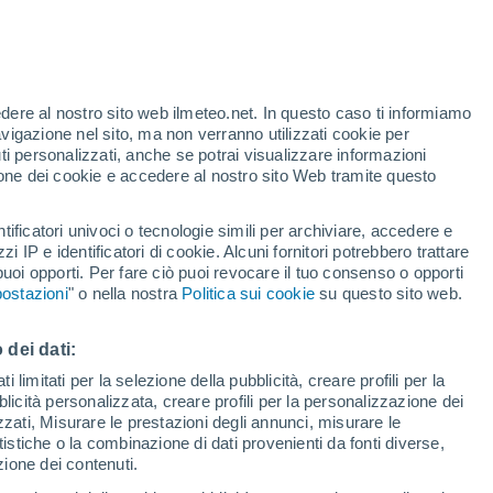
Allerta rossa
Allerta massima per alte
temperature a Genzano di Lucania
oggi
te
edere al nostro sito web ilmeteo.net. In questo caso ti informiamo
24%
avigazione nel sito, ma non verranno utilizzati cookie per
i personalizzati, anche se potrai visualizzare informazioni
azione dei cookie e accedere al nostro sito Web tramite questo
tificatori univoci o tecnologie simili per archiviare, accedere e
.
zzi IP e identificatori di cookie. Alcuni fornitori potrebbero trattare
 puoi opporti. Per fare ciò puoi revocare il tuo consenso o opporti
adar di pioggia
Satelliti
Modelli
ostazioni
" o nella nostra
Politica sui cookie
su questo sito web.
 dei dati:
Martedì
Mercoledì
Giovedi
Venerdì
 limitati per la selezione della pubblicità, creare profili per la
bblicità personalizzata, creare profili per la personalizzazione dei
11 Ago
12 Ago
13 Ago
14 Ago
izzati, Misurare le prestazioni degli annunci, misurare le
istiche o la combinazione di dati provenienti da fonti diverse,
ezione dei contenuti.