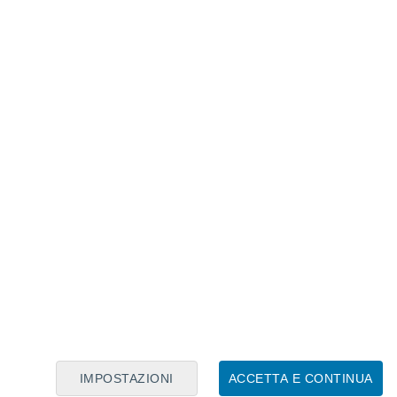
Calendario Lunare
Lun
Mar
Mer
Gio
Ven
Sab
Dom
8
9
10
11
12
13
14
15
16
IMPOSTAZIONI
ACCETTA E CONTINUA