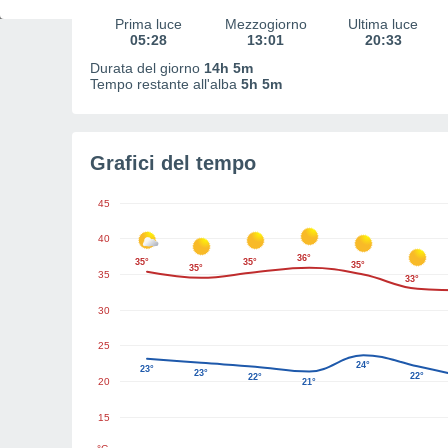
Prima luce
Mezzogiorno
Ultima luce
05:28
13:01
20:33
Durata del giorno
14h 5m
Tempo restante all'alba
5h 5m
Grafici del tempo
45
40
36°
35°
35°
35°
35°
35
33°
30
25
24°
23°
23°
22°
22°
20
21°
15