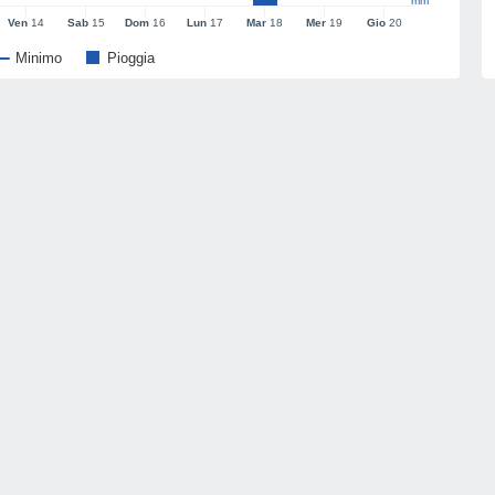
mm
Ven
14
Sab
15
Dom
16
Lun
17
Mar
18
Mer
19
Gio
20
Minimo
Pioggia