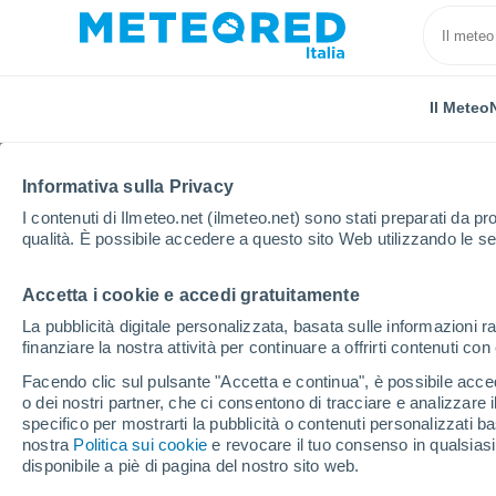
Il Meteo
Informativa sulla Privacy
I contenuti di Ilmeteo.net (ilmeteo.net) sono stati preparati da pro
qualità. È possibile accedere a questo sito Web utilizzando le se
Accetta i cookie e accedi gratuitamente
Home
Provincia di Potenza
Genzano di Lucania
La pubblicità digitale personalizzata, basata sulle informazioni ra
finanziare la nostra attività per continuare a offrirti contenuti co
Previsioni Meteo Genz
Facendo clic sul pulsante "Accetta e continua", è possibile accede
o dei nostri partner, che ci consentono di tracciare e analizzare
00:23
Sabato
specifico per mostrarti la pubblicità o contenuti personalizzati b
nostra
Politica sui cookie
e revocare il tuo consenso in qualsia
disponibile a piè di pagina del nostro sito web.
Cielo sereno