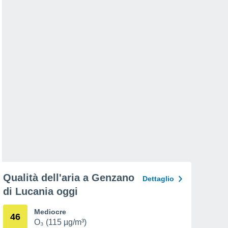
Qualità dell'aria a Genzano
Dettaglio
di Lucania oggi
Mediocre
46
O₃ (115 µg/m³)