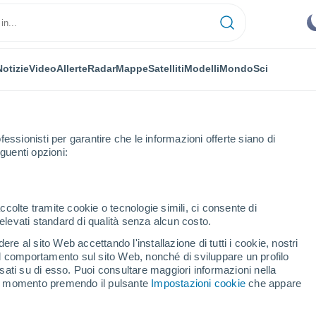
Notizie
Video
Allerte
Radar
Mappe
Satelliti
Modelli
Mondo
Sci
fessionisti per garantire che le informazioni offerte siano di
guenti opzioni:
ccolte tramite cookie o tecnologie simili, ci consente di
n elevati standard di qualità senza alcun costo.
ano di Lucania
re al sito Web accettando l'installazione di tutti i cookie, nostri
 il comportamento sul sito Web, nonché di sviluppare un profilo
...
asati su di esso. Puoi consultare maggiori informazioni nella
si momento premendo il pulsante
Impostazioni cookie
che appare
Per ora
Cielo sereno nelle prossime ore