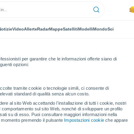
Notizie
Video
Allerte
Radar
Mappe
Satelliti
Modelli
Mondo
Sci
fessionisti per garantire che le informazioni offerte siano di
guenti opzioni:
ccolte tramite cookie o tecnologie simili, ci consente di
n elevati standard di qualità senza alcun costo.
i
re al sito Web accettando l'installazione di tutti i cookie, nostri
 il comportamento sul sito Web, nonché di sviluppare un profilo
...
asati su di esso. Puoi consultare maggiori informazioni nella
si momento premendo il pulsante
Impostazioni cookie
che appare
Per ora
Caldo umido afoso nelle
prossime ore