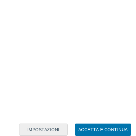
Calendario Lunare
Lun
Mar
Mer
Gio
Ven
Sab
Dom
9
10
11
12
13
14
15
16
17
18
19
20
21
22
IMPOSTAZIONI
ACCETTA E CONTINUA