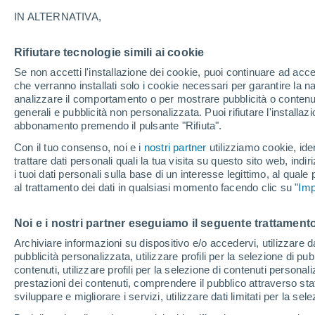
38°
IN ALTERNATIVA,
Rifiutare tecnologie simili ai cookie
UV
8 Molto
Se non accetti l'installazione dei cookie, puoi continuare ad acc
Temp. percepita 40°
FPS
25-50
che verranno installati solo i cookie necessari per garantire la n
analizzare il comportamento o per mostrare pubblicità o contenut
generali e pubblicità non personalizzata. Puoi rifiutare l'install
abbonamento premendo il pulsante "Rifiuta".
Ultim'ora.
Meteo, tendenza di lungo termine: arrivano
Con il tuo consenso, noi e i
nostri partner
utilizziamo cookie, iden
conferme, la svolta dopo Ferragosto
trattare dati personali quali la tua visita su questo sito web, indiri
i tuoi dati personali sulla base di un interesse legittimo, al quale
Il Meteo 1 - 7
Attualità
Mappa della Temperatura
R
al trattamento dei dati in qualsiasi momento facendo clic su "
Imp
Noi e i nostri partner eseguiamo il seguente trattamento
Domani
Martedì
M
Oggi
Archiviare informazioni su dispositivo e/o accedervi, utilizzare dati
pubblicità personalizzata, utilizzare profili per la selezione di pu
10 Ago
11 Ago
9 Ago
contenuti, utilizzare profili per la selezione di contenuti personal
prestazioni dei contenuti, comprendere il pubblico attraverso stat
sviluppare e migliorare i servizi, utilizzare dati limitati per la sel