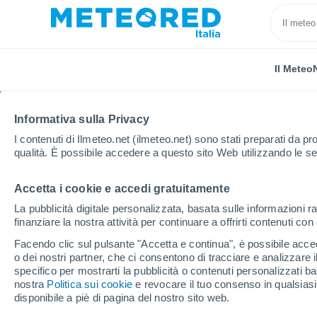
Il Meteo
Informativa sulla Privacy
I contenuti di Ilmeteo.net (ilmeteo.net) sono stati preparati da pro
qualità. È possibile accedere a questo sito Web utilizzando le se
Accetta i cookie e accedi gratuitamente
Home
Algeria
Algeri
Baraki
La pubblicità digitale personalizzata, basata sulle informazioni ra
finanziare la nostra attività per continuare a offrirti contenuti co
Previsioni Meteo Barak
Facendo clic sul pulsante "Accetta e continua", è possibile accede
o dei nostri partner, che ci consentono di tracciare e analizzare
11:52
Domenica
specifico per mostrarti la pubblicità o contenuti personalizzati b
nostra
Politica sui cookie
e revocare il tuo consenso in qualsia
disponibile a piè di pagina del nostro sito web.
Foschia di polvere