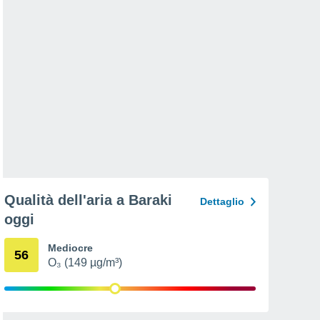
Qualità dell'aria a Baraki
Dettaglio
oggi
Mediocre
56
O₃ (149 µg/m³)