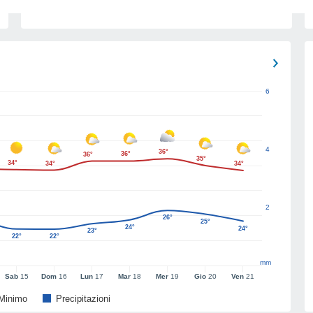
6
4
36°
36°
36°
35°
34°
34°
34°
2
26°
25°
24°
24°
23°
22°
22°
mm
Sab
15
Dom
16
Lun
17
Mar
18
Mer
19
Gio
20
Ven
21
Minimo
Precipitazioni