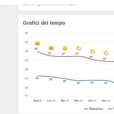
Luce del giorno restante
8h 21m
Grafici del tempo
50
45
40°
40
37°
37°
37°
36°
34°
35
30
25
26°
26°
25°
24°
24°
24°
20
°C
Dom
9
Lun
10
Mar
11
Mer
12
Gio
13
Ven
14
Massimo