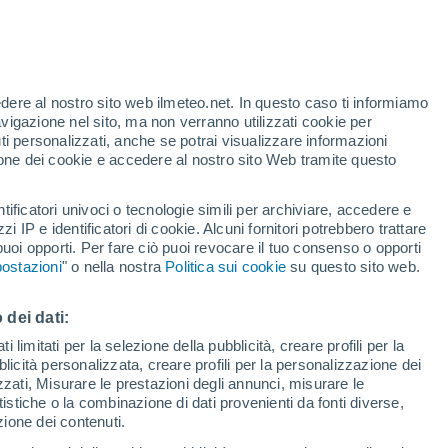
Allerta arancione
Allerta importante per alte
temperature a Baraki oggi
 alto!
edere al nostro sito web ilmeteo.net. In questo caso ti informiamo
avigazione nel sito, ma non verranno utilizzati cookie per
i personalizzati, anche se potrai visualizzare informazioni
azione dei cookie e accedere al nostro sito Web tramite questo
tificatori univoci o tecnologie simili per archiviare, accedere e
zzi IP e identificatori di cookie. Alcuni fornitori potrebbero trattare
 puoi opporti. Per fare ciò puoi revocare il tuo consenso o opporti
adar di pioggia
Satelliti
Modelli
ostazioni
" o nella nostra
Politica sui cookie
su questo sito web.
 dei dati:
ercoledì
Giovedi
Venerdì
Sabato
 limitati per la selezione della pubblicità, creare profili per la
bblicità personalizzata, creare profili per la personalizzazione dei
12 Ago
13 Ago
14 Ago
15 Ago
izzati, Misurare le prestazioni degli annunci, misurare le
istiche o la combinazione di dati provenienti da fonti diverse,
ezione dei contenuti.