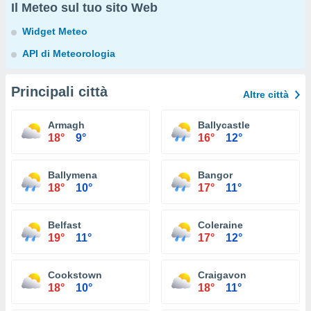
Il Meteo sul tuo sito Web
Widget Meteo
API di Meteorologia
Principali città
Altre città
Armagh
Ballycastle
18°
9°
16°
12°
Ballymena
Bangor
18°
10°
17°
11°
Belfast
Coleraine
19°
11°
17°
12°
Cookstown
Craigavon
18°
10°
18°
11°