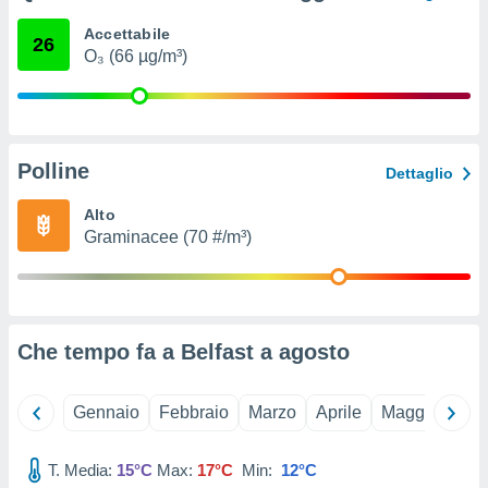
ioni
e
Accettabile
26
à non
O₃ (66 µg/m³)
izzata.
utare
zione dei
 al
Polline
ito Web
Dettaglio
questo
ento
Alto
 il
Graminacee (70 #/m³)
o
, noi e i
rtner
Che tempo fa a Belfast a
agosto
mo
tori
Gennaio
Febbraio
Marzo
Aprile
Maggio
Giu
o
e simili
T. Media:
15°C
Max:
17°C
Min:
12°C
viare,