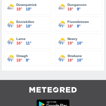
Downpatrick
Dungannon
18°
10°
18°
9°
Enniskillen
Fivemiletown
18°
10°
18°
9°
Larne
Newry
16°
11°
19°
10°
Omagh
Strabane
18°
9°
18°
10°