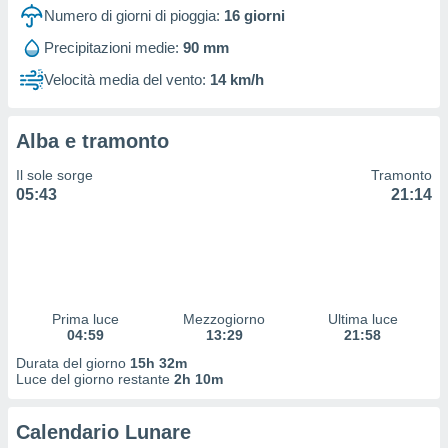
 e
Numero di giorni di pioggia:
16
giorni
ati
 quali la
Precipitazioni medie:
90 mm
a su
Velocità media del vento:
14 km/h
ito web,
IP e
tori di
Alcuni
Alba e tramonto
ro
Il sole sorge
Tramonto
 tuoi dati
05:43
21:14
 sulla
un
e
, al quale
rti. Per
puoi
Prima luce
Mezzogiorno
Ultima luce
il tuo
04:59
13:29
21:58
o o
Durata del giorno
15h 32m
l
Luce del giorno restante
2h 10m
nto dei
ualsiasi
 facendo
Calendario Lunare