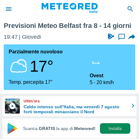
Settimana
Previsioni Meteo Belfast fra 8 - 14 giorni
tiva
rivacy
19:47
Giovedi
...
ti di
net
Parzialmente nuvoloso
net)
17°
i
 da
nisti per
Ovest
 che le
Temp. percepita 17°
5
20 km/h
ioni
iano di
È
Ultim’ora
Caldo intenso sull’Italia, ma venerdì 7 agosto
 a
forti temporali minacciano il Nord
ito Web
do le
opzioni:
Scarica
GRATIS
la app di
Meteored!
Installa
 i