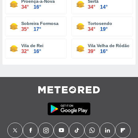
Proença-a-Nova
Sertã
34°
16°
34°
14°
Sobreira Formosa
Tortosendo
35°
17°
34°
19°
Vila de Rei
Vila Velha de Ródão
32°
16°
39°
16°