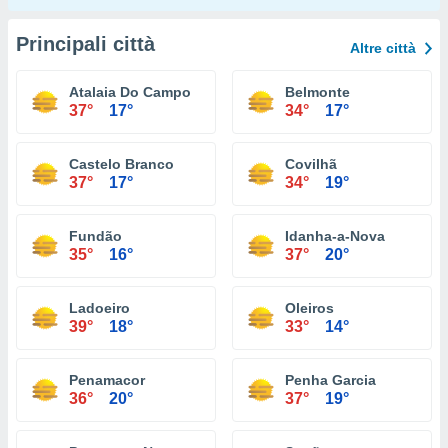
Principali città
Altre città
Atalaia Do Campo
Belmonte
37°
17°
34°
17°
Castelo Branco
Covilhã
37°
17°
34°
19°
Fundão
Idanha-a-Nova
35°
16°
37°
20°
Ladoeiro
Oleiros
39°
18°
33°
14°
Penamacor
Penha Garcia
36°
20°
37°
19°