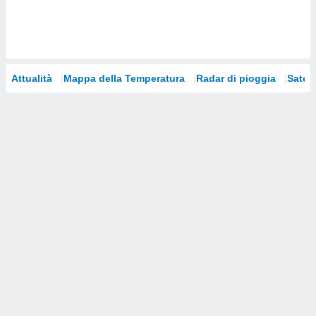
i nostri
artner
Attualità
Mappa della Temperatura
Radar di pioggia
Satelli