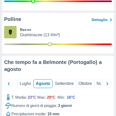
ioni
" o
tra
sui cookie
o sito
Polline
Dettaglio
Basso
nostri
Graminacee (13 #/m³)
mo il
te
ento dei
Che tempo fa a Belmonte (Portogallo) a
re
agosto
ioni su
vo e/o
i,
Giugno
Luglio
Agosto
Settembre
Ottobre
Novembre
 dati
er la
 della
T. Media:
23°C
Max:
29°C
Min:
16°C
à, creare
r la
Numero di giorni di pioggia:
3
giorni
à
izzata,
Precipitazioni medie:
15 mm