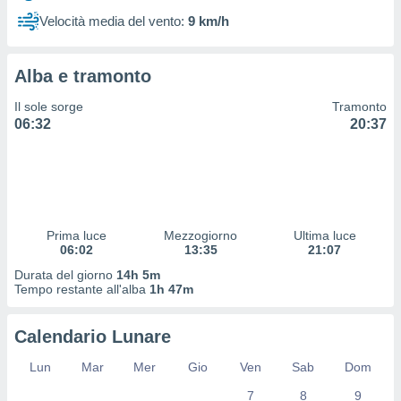
 profili
Velocità media del vento:
9 km/h
lezione
cità
izzata,
Alba e tramonto
fili per
Il sole sorge
Tramonto
izzazione
06:32
20:37
nuti,
 profili
lezione
uti
zzati,
 le
ni degli
Prima luce
Mezzogiorno
Ultima luce
 misurare
06:02
13:35
21:07
zioni dei
Durata del giorno
14h 5m
,
Tempo restante all'alba
1h 47m
ere il
so
Calendario Lunare
he o la
ione di
Lun
Mar
Mer
Gio
Ven
Sab
Dom
enienti
7
8
9
diverse,