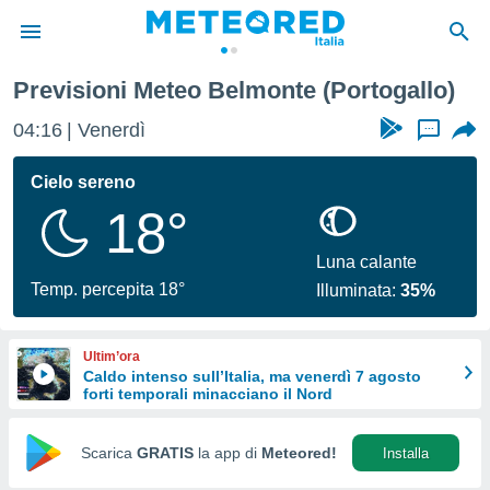
Previsioni Meteo Belmonte (Portogallo)
tiva
rivacy
04:16
Venerdì
...
ti di
net
Cielo sereno
net)
18°
i
 da
nisti per
Luna calante
 che le
Temp. percepita 18°
Illuminata:
35%
ioni
iano di
È
Ultim’ora
Caldo intenso sull’Italia, ma venerdì 7 agosto
 a
forti temporali minacciano il Nord
ito Web
do le
opzioni:
Scarica
GRATIS
la app di
Meteored!
Installa
 i