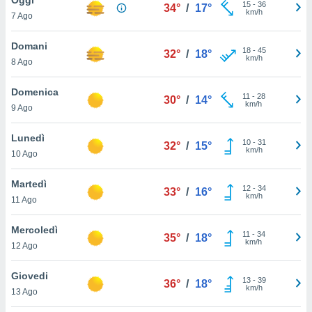
a", è
15
-
36
34°
/
17°
km/h
7 Ago
al sito
ettando
Domani
18
-
45
32°
/
18°
zione di
km/h
8 Ago
okie,
dei nostri
Domenica
11
-
28
che ci
30°
/
14°
km/h
9 Ago
no di
 e
e il
Lunedì
10
-
31
32°
/
15°
amento
km/h
10 Ago
 Web,
i
Martedì
12
-
34
re un
33°
/
16°
km/h
11 Ago
pecifico
arti la
Mercoledì
à o
11
-
34
35°
/
18°
km/h
i
12 Ago
zzati
 di esso.
Giovedi
13
-
39
sultare
36°
/
18°
km/h
13 Ago
oni nella