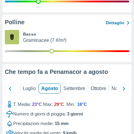
ioni
" o
tra
sui cookie
o sito
Polline
Dettaglio
Basso
nostri
Graminacee (7 #/m³)
mo il
te
ento dei
Che tempo fa a Penamacor a
agosto
re
ioni su
vo e/o
Giugno
Luglio
Agosto
Settembre
Ottobre
Novembre
i,
 dati
er la
T. Media:
23°C
Max:
29°C
Min:
16°C
 della
Numero di giorni di pioggia:
3
giorni
à, creare
r la
Precipitazioni medie:
15 mm
à
izzata,
Velocità media del vento:
9 km/h