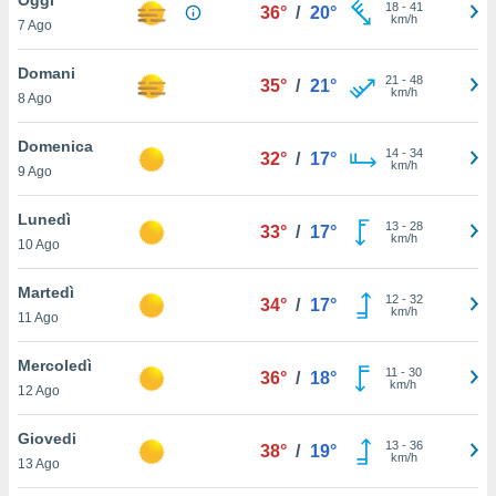
a", è
18
-
41
36°
/
20°
km/h
7 Ago
al sito
ettando
Domani
21
-
48
35°
/
21°
zione di
km/h
8 Ago
okie,
dei nostri
Domenica
14
-
34
che ci
32°
/
17°
km/h
9 Ago
no di
 e
e il
Lunedì
13
-
28
33°
/
17°
amento
km/h
10 Ago
 Web,
i
Martedì
12
-
32
re un
34°
/
17°
km/h
11 Ago
pecifico
arti la
Mercoledì
à o
11
-
30
36°
/
18°
km/h
i
12 Ago
zzati
 di esso.
Giovedi
13
-
36
sultare
38°
/
19°
km/h
13 Ago
oni nella