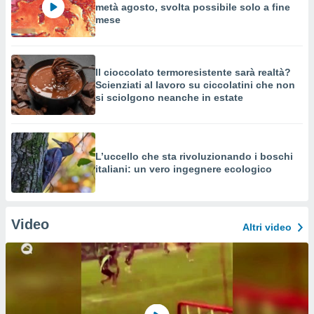
metà agosto, svolta possibile solo a fine
mese
Il cioccolato termoresistente sarà realtà?
Scienziati al lavoro su ciccolatini che non
si sciolgono neanche in estate
L’uccello che sta rivoluzionando i boschi
italiani: un vero ingegnere ecologico
Video
Altri video