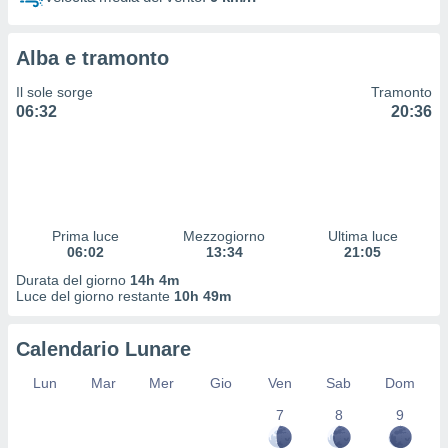
 profili
lezione
cità
Alba e tramonto
izzata,
fili per
Il sole sorge
Tramonto
06:32
20:36
izzazione
nuti,
 profili
lezione
uti
zzati,
Prima luce
Mezzogiorno
Ultima luce
 le
06:02
13:34
21:05
ni degli
 misurare
Durata del giorno
14h 4m
zioni dei
Luce del giorno restante
10h 49m
,
ere il
Calendario Lunare
so
Lun
Mar
Mer
Gio
Ven
Sab
Dom
he o la
ione di
7
8
9
enienti
diverse,