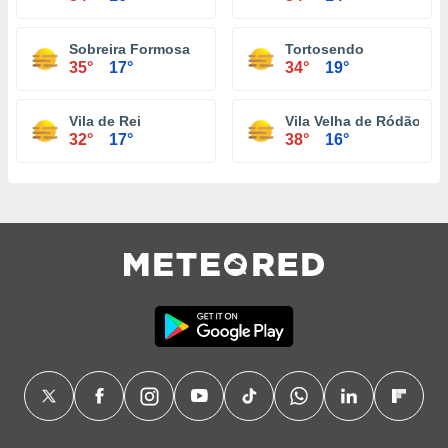
Sobreira Formosa
Tortosendo
35°
17°
34°
19°
Vila de Rei
Vila Velha de Ródão
32°
17°
38°
16°