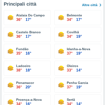
Principali città
Altre città
Atalaia Do Campo
Belmonte
36°
17°
34°
17°
Castelo Branco
Covilhã
36°
17°
34°
19°
Fundão
Idanha-a-Nova
35°
16°
37°
19°
Ladoeiro
Oleiros
38°
18°
33°
14°
Penamacor
Penha Garcia
36°
20°
37°
19°
Proença-a-Nova
Sertã
34°
16°
34°
14°