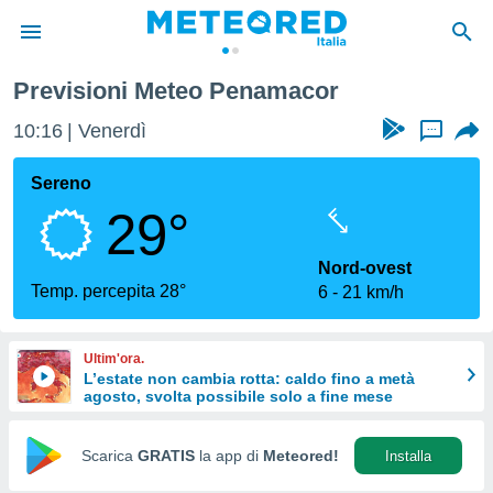
Previsioni Meteo Penamacor
tiva
rivacy
10:16
Venerdì
...
ti di
net
Sereno
net)
29°
i
 da
nisti per
Nord-ovest
 che le
Temp. percepita 28°
6
21 km/h
ioni
iano di
È
Ultim'ora.
L’estate non cambia rotta: caldo fino a metà
 a
agosto, svolta possibile solo a fine mese
ito Web
do le
opzioni:
Scarica
GRATIS
la app di
Meteored!
Installa
 i