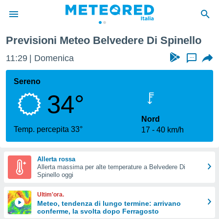
Previsioni Meteo Belvedere Di Spinello
tiva
rivacy
11:29
Domenica
...
ti di
net
Sereno
net)
34°
i
 da
nisti per
Nord
 che le
Temp. percepita 33°
17
40 km/h
ioni
iano di
È
Allerta rossa
Allerta massima per alte temperature a Belvedere Di
 a
Spinello oggi
ito Web
do le
Ultim'ora.
opzioni:
Meteo, tendenza di lungo termine: arrivano
conferme, la svolta dopo Ferragosto
 i