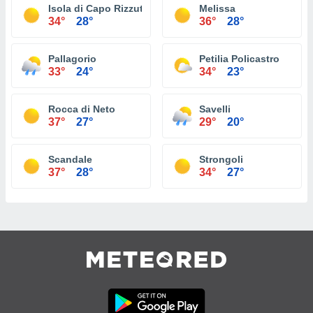
Isola di Capo Rizzuto
Melissa
34°
28°
36°
28°
Pallagorio
Petilia Policastro
33°
24°
34°
23°
Rocca di Neto
Savelli
37°
27°
29°
20°
Scandale
Strongoli
37°
28°
34°
27°