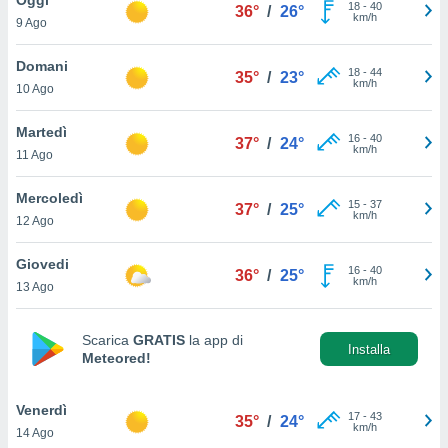
a", è
18
-
40
36°
/
26°
km/h
9 Ago
al sito
ettando
Domani
18
-
44
35°
/
23°
zione di
km/h
10 Ago
okie,
dei nostri
Martedì
16
-
40
che ci
37°
/
24°
km/h
11 Ago
no di
 e
e il
Mercoledì
15
-
37
37°
/
25°
amento
km/h
12 Ago
 Web,
i
Giovedi
16
-
40
re un
36°
/
25°
km/h
13 Ago
pecifico
arti la
à o
Scarica
GRATIS
la app di
i
Installa
Meteored!
zzati
 di esso.
sultare
Venerdì
17
-
43
35°
/
24°
km/h
14 Ago
oni nella