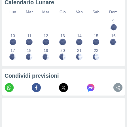
Calendario Lunare
re e
e i
Lun
Mar
Mer
Gio
Ven
Sab
Dom
tilizzare
9
ati per la
e dei
.
10
11
12
13
14
15
16
izzazione
17
18
19
20
21
22
azione
o la
e del
vo,
Condividi previsioni
à e
i
zzati,
one delle
ni dei
 e degli
 ricerche
ico,
di