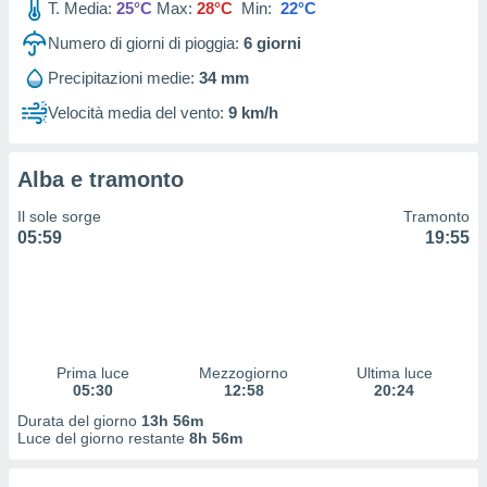
T. Media:
25°C
Max:
28°C
Min:
22°C
 profili
lezione
Numero di giorni di pioggia:
6
giorni
cità
izzata,
Precipitazioni medie:
34 mm
fili per
Velocità media del vento:
9 km/h
izzazione
nuti,
 profili
Alba e tramonto
lezione
Il sole sorge
Tramonto
uti
05:59
19:55
zzati,
 le
ni degli
 misurare
zioni dei
,
ere il
Prima luce
Mezzogiorno
Ultima luce
05:30
12:58
20:24
so
Durata del giorno
13h 56m
he o la
Luce del giorno restante
8h 56m
ione di
enienti
diverse,