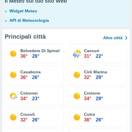
Il Meteo sul tuo sito Web
Widget Meteo
API di Meteorologia
Principali città
Altre città
Belvedere Di Spinello
Caccuri
36°
26°
31°
22°
Casabona
Cirò Marina
36°
26°
32°
29°
Cotronei
Crotone
34°
23°
34°
29°
Crucoli
Cutro
32°
26°
36°
26°