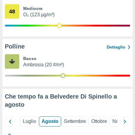
ioni
" o
Mediocre
tra
48
O₃ (123 µg/m³)
sui cookie
o sito
nostri
Polline
Dettaglio
mo il
te
Basso
ento dei
Ambrosia (20 #/m³)
re
ioni su
vo e/o
i,
Che tempo fa a Belvedere Di Spinello a
 dati
er la
agosto
 della
à, creare
r la
Giugno
Luglio
Agosto
Settembre
Ottobre
Novembre
à
izzata,