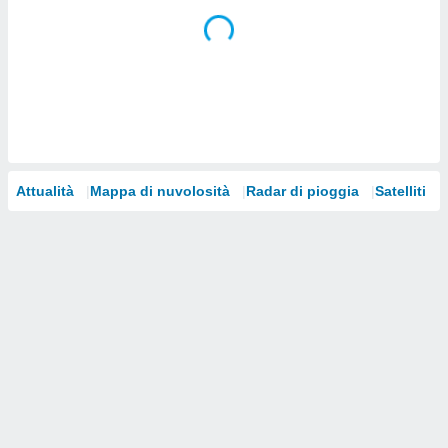
i nostri
artner
Attualità
Mappa di nuvolosità
Radar di pioggia
Satelliti