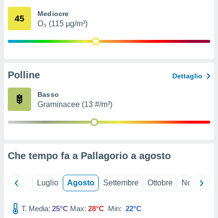
ioni
" o
Mediocre
tra
45
O₃ (115 µg/m³)
sui cookie
o sito
nostri
Polline
Dettaglio
mo il
te
Basso
ento dei
Graminacee (13 #/m³)
re
ioni su
vo e/o
i,
Che tempo fa a Pallagorio a
agosto
 dati
er la
 della
Giugno
Luglio
Agosto
Settembre
Ottobre
Novembre
à, creare
r la
à
T. Media:
25°C
Max:
28°C
Min:
22°C
izzata,