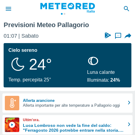
Previsioni Meteo Pallagorio
tiva
rivacy
01:07
Sabato
...
ti di
net
Cielo sereno
net)
24°
i
 da
nisti per
Luna calante
 che le
Temp. percepita 25°
Illuminata:
24%
ioni
iano di
È
Allerta arancione
 a
Allerta importante per alte temperature a Pallagorio oggi
ito Web
do le
Ultim'ora.
opzioni:
Luca Lombroso non vede la fine del caldo:
"Ferragosto 2026 potrebbe entrare nella storia.
 i