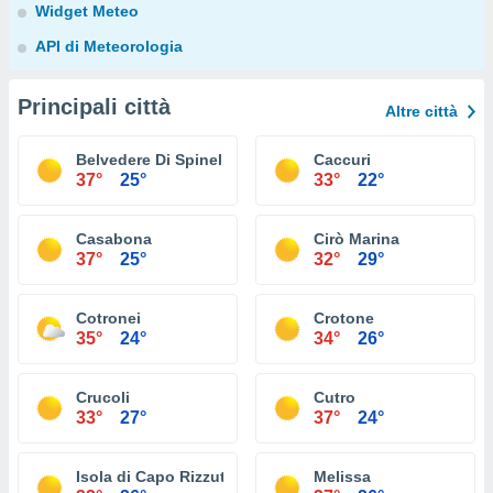
Widget Meteo
API di Meteorologia
Principali città
Altre città
Belvedere Di Spinello
Caccuri
37°
25°
33°
22°
Casabona
Cirò Marina
37°
25°
32°
29°
Cotronei
Crotone
35°
24°
34°
26°
Crucoli
Cutro
33°
27°
37°
24°
Isola di Capo Rizzuto
Melissa