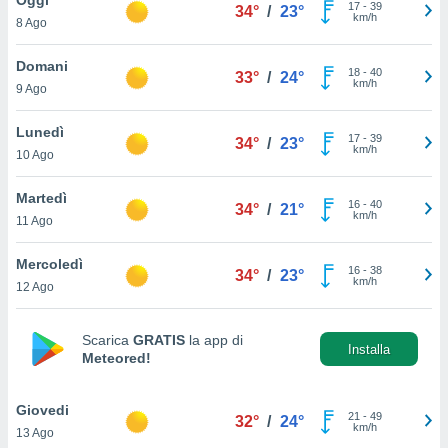
a", è
17
-
39
34°
/
23°
km/h
8 Ago
al sito
ettando
Domani
18
-
40
33°
/
24°
zione di
km/h
9 Ago
okie,
dei nostri
Lunedì
17
-
39
che ci
34°
/
23°
km/h
10 Ago
no di
 e
e il
Martedì
16
-
40
34°
/
21°
amento
km/h
11 Ago
 Web,
i
Mercoledì
16
-
38
re un
34°
/
23°
km/h
12 Ago
pecifico
arti la
à o
Scarica
GRATIS
la app di
i
Installa
Meteored!
zzati
 di esso.
sultare
Giovedi
21
-
49
32°
/
24°
km/h
13 Ago
oni nella