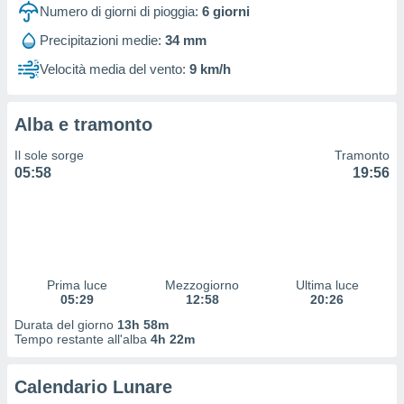
 profili
Numero di giorni di pioggia:
6
giorni
lezione
Precipitazioni medie:
34 mm
cità
izzata,
Velocità media del vento:
9 km/h
fili per
izzazione
Alba e tramonto
nuti,
 profili
Il sole sorge
Tramonto
lezione
05:58
19:56
uti
zzati,
 le
ni degli
 misurare
zioni dei
,
Prima luce
Mezzogiorno
Ultima luce
05:29
12:58
20:26
ere il
Durata del giorno
13h 58m
so
Tempo restante all'alba
4h 22m
he o la
ione di
Calendario Lunare
enienti
diverse,