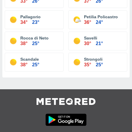
33°
26°
37°
26°
Pallagorio
Petilia Policastro
34°
23°
36°
24°
Rocca di Neto
Savelli
38°
25°
30°
21°
Scandale
Strongoli
38°
25°
35°
25°