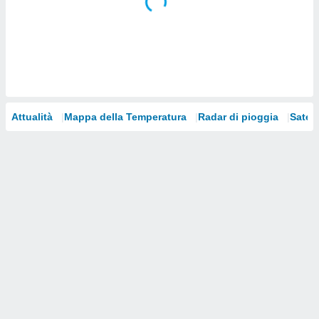
i nostri
artner
Attualità
Mappa della Temperatura
Radar di pioggia
Satelli