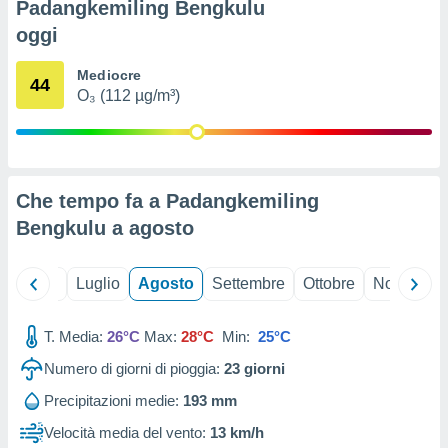
Padangkemiling Bengkulu
ioni
" o
tra
oggi
sui cookie
o sito
Mediocre
44
O₃ (112 µg/m³)
nostri
mo il
te
Che tempo fa a Padangkemiling
ento dei
Bengkulu a
agosto
re
ioni su
Giugno
Luglio
Agosto
Settembre
Ottobre
Novembre
vo e/o
i,
 dati
T. Media:
26°C
Max:
28°C
Min:
25°C
er la
 della
Numero di giorni di pioggia:
23
giorni
à, creare
Precipitazioni medie:
193 mm
r la
à
Velocità media del vento:
13 km/h
izzata,