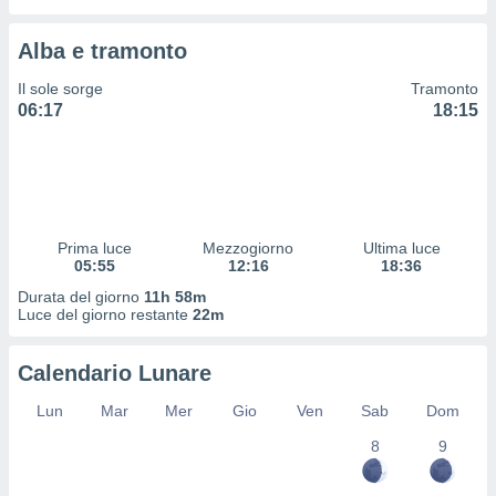
 profili
lezione
Alba e tramonto
cità
izzata,
Il sole sorge
Tramonto
fili per
06:17
18:15
izzazione
nuti,
 profili
lezione
uti
zzati,
Prima luce
Mezzogiorno
Ultima luce
 le
05:55
12:16
18:36
ni degli
Durata del giorno
11h 58m
 misurare
Luce del giorno restante
22m
zioni dei
,
ere il
Calendario Lunare
so
Lun
Mar
Mer
Gio
Ven
Sab
Dom
he o la
8
9
ione di
enienti
diverse,