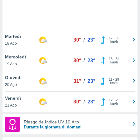
puoi
re ad
 al
ito web
et. In
aso ti
Martedì
17
-
35
30°
/
23°
mo che
km/h
18 Ago
installati
okie
Mercoledì
i per
16
-
34
30°
/
23°
km/h
 la
19 Ago
one nel
 non
Giovedi
11
-
29
31°
/
23°
utilizzati
km/h
20 Ago
er
e il
Venerdì
amento o
12
-
29
30°
/
23°
km/h
rare
21 Ago
à o
i
Riesgo de Indice UV 10 Alto
zzati,
Durante la giornata di domani
 potrai
are