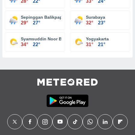
28°
22°
33°
24°
Sepinggan Balikpapan
Surabaya
29°
27°
32°
23°
Syamsuddin Noor Banjarmasin
Yogyakarta
34°
22°
31°
21°