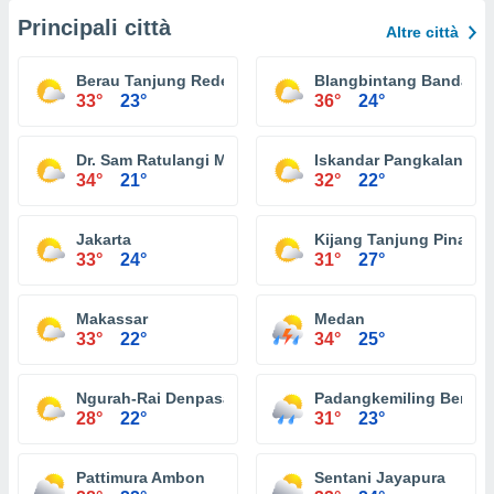
Principali città
Altre città
Berau Tanjung Redeb
Blangbintang Banda A
33°
23°
36°
24°
Dr. Sam Ratulangi Menado
Iskandar Pangkalan Bu
34°
21°
32°
22°
Jakarta
Kijang Tanjung Pinang
33°
24°
31°
27°
Makassar
Medan
33°
22°
34°
25°
Ngurah-Rai Denpasar
Padangkemiling Bengk
28°
22°
31°
23°
Pattimura Ambon
Sentani Jayapura