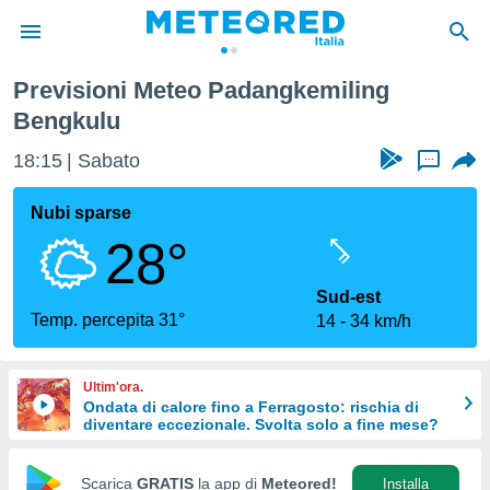
Previsioni Meteo Padangkemiling
tiva
Bengkulu
rivacy
ti di
18:15
Sabato
...
net
net)
Nubi sparse
i
 da
28°
nisti per
 che le
Sud-est
ioni
Temp. percepita 31°
iano di
14
34 km/h
È
 a
Ultim'ora.
ito Web
Ondata di calore fino a Ferragosto: rischia di
do le
diventare eccezionale. Svolta solo a fine mese?
opzioni:
Scarica
GRATIS
la app di
Meteored!
Installa
 i