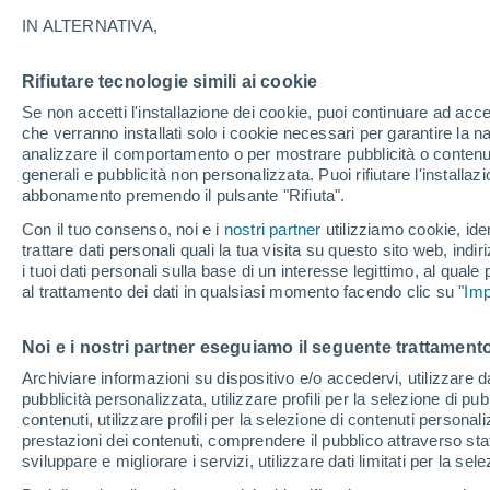
30°
IN ALTERNATIVA,
Rifiutare tecnologie simili ai cookie
UV
7 Alto
Se non accetti l'installazione dei cookie, puoi continuare ad acc
Temp. percepita 33°
FPS
15-25
che verranno installati solo i cookie necessari per garantire la n
analizzare il comportamento o per mostrare pubblicità o contenut
generali e pubblicità non personalizzata. Puoi rifiutare l'install
abbonamento premendo il pulsante "Rifiuta".
Ultim'ora.
L'Organizzazione Meteorologica Mondiale
Con il tuo consenso, noi e i
nostri partner
utilizziamo cookie, iden
conferma: "El Niño sta raggiungendo un'inten
trattare dati personali quali la tua visita su questo sito web, indiri
mai vista da diversi anni
i tuoi dati personali sulla base di un interesse legittimo, al quale
Il Meteo 1 - 7
Attualità
Mappa di nuvolosità
Radar 
al trattamento dei dati in qualsiasi momento facendo clic su "
Imp
Noi e i nostri partner eseguiamo il seguente trattamento
Domani
Sabato
D
Oggi
Archiviare informazioni su dispositivo e/o accedervi, utilizzare dati
pubblicità personalizzata, utilizzare profili per la selezione di pu
7 Ago
8 Ago
6 Ago
contenuti, utilizzare profili per la selezione di contenuti personal
prestazioni dei contenuti, comprendere il pubblico attraverso stat
sviluppare e migliorare i servizi, utilizzare dati limitati per la sel