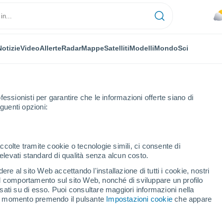
Notizie
Video
Allerte
Radar
Mappe
Satelliti
Modelli
Mondo
Sci
fessionisti per garantire che le informazioni offerte siano di
guenti opzioni:
ccolte tramite cookie o tecnologie simili, ci consente di
n elevati standard di qualità senza alcun costo.
ta
re al sito Web accettando l'installazione di tutti i cookie, nostri
 il comportamento sul sito Web, nonché di sviluppare un profilo
...
asati su di esso. Puoi consultare maggiori informazioni nella
si momento premendo il pulsante
Impostazioni cookie
che appare
Per ora
Caldo umido afoso nelle
prossime ore