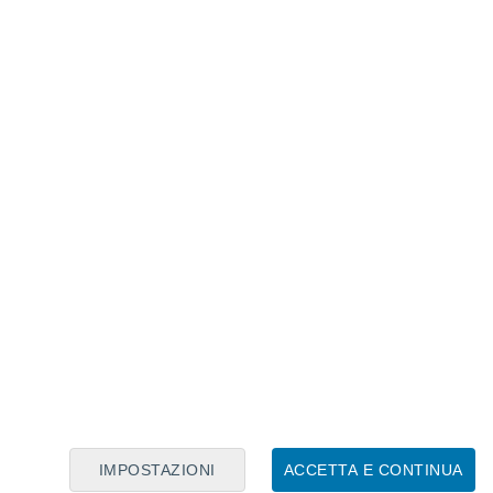
Calendario Lunare
Lun
Mar
Mer
Gio
Ven
Sab
Dom
6
7
8
9
10
11
12
13
14
15
16
17
18
19
IMPOSTAZIONI
ACCETTA E CONTINUA