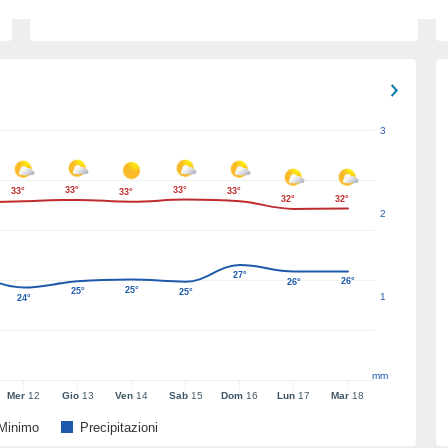
3
33°
33°
33°
33°
33°
32°
32°
2
27°
26°
26°
25°
25°
25°
1
24°
mm
Mer
12
Gio
13
Ven
14
Sab
15
Dom
16
Lun
17
Mar
18
Minimo
Precipitazioni