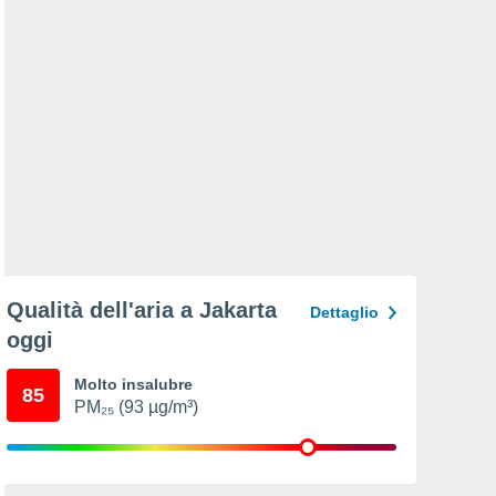
Qualità dell'aria a Jakarta
Dettaglio
oggi
Molto insalubre
85
PM₂₅ (93 µg/m³)