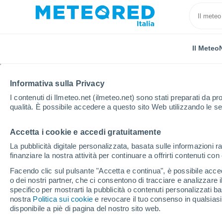
Il Meteo
Informativa sulla Privacy
I contenuti di Ilmeteo.net (ilmeteo.net) sono stati preparati da pro
qualità. È possibile accedere a questo sito Web utilizzando le se
Accetta i cookie e accedi gratuitamente
Home
Indonesia
Jakarta
La pubblicità digitale personalizzata, basata sulle informazioni ra
finanziare la nostra attività per continuare a offrirti contenuti co
Previsioni Meteo Jakar
Facendo clic sul pulsante "Accetta e continua", è possibile accede
o dei nostri partner, che ci consentono di tracciare e analizzare
09:57
Giovedi
specifico per mostrarti la pubblicità o contenuti personalizzati b
nostra
Politica sui cookie
e revocare il tuo consenso in qualsia
disponibile a piè di pagina del nostro sito web.
Sereno