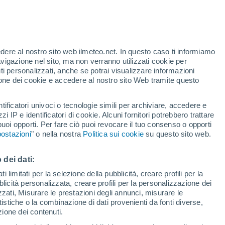
edere al nostro sito web ilmeteo.net. In questo caso ti informiamo
avigazione nel sito, ma non verranno utilizzati cookie per
i personalizzati, anche se potrai visualizzare informazioni
azione dei cookie e accedere al nostro sito Web tramite questo
tificatori univoci o tecnologie simili per archiviare, accedere e
sità
zzi IP e identificatori di cookie. Alcuni fornitori potrebbero trattare
 puoi opporti. Per fare ciò puoi revocare il tuo consenso o opporti
di pioggia
Satelliti
Modelli
ostazioni
" o nella nostra
Politica sui cookie
su questo sito web.
 dei dati:
omenica
Lunedì
Martedì
Mercoledì
 limitati per la selezione della pubblicità, creare profili per la
bblicità personalizzata, creare profili per la personalizzazione dei
9 Ago
10 Ago
11 Ago
12 Ago
izzati, Misurare le prestazioni degli annunci, misurare le
istiche o la combinazione di dati provenienti da fonti diverse,
ezione dei contenuti.