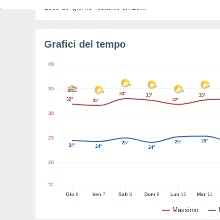
Luce del giorno restante
8h 20m
Grafici del tempo
40
35
33°
33°
33°
32°
32°
32°
30
25
25°
25°
25°
24°
24°
24°
20
°C
Gio
6
Ven
7
Sab
8
Dom
9
Lun
10
Mar
11
Massimo