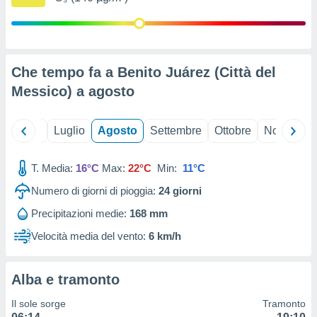
ioni
" o
tra
sui cookie
o sito
Che tempo fa a Benito Juárez (Città del
Messico) a
agosto
nostri
mo il
te
Giugno
Luglio
Agosto
Settembre
Ottobre
Novembre
ento dei
T. Media:
16°C
Max:
22°C
Min:
11°C
re
ioni su
Numero di giorni di pioggia:
24
giorni
vo e/o
Precipitazioni medie:
168 mm
i,
 dati
Velocità media del vento:
6 km/h
er la
 della
à, creare
Alba e tramonto
r la
à
Il sole sorge
Tramonto
izzata,