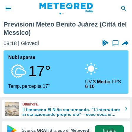
uárez
Previsioni Meteo Benito Juárez (Città del
tiva
Messico)
rivacy
ti di
09:18
Giovedi
...
net
net)
Nubi sparse
i
 da
17°
nisti per
 che le
ioni
UV
3 Medio
FPS
Temp. percepita 17°
iano di
6-10
È
 a
Ultim'ora.
ito Web
Il fenomeno El Niño sta tornando: "L'interruttore
do le
si sta azionando proprio ora" – ecco cosa ci
aspetta in inverno
opzioni:
Scarica
GRATIS
la app di
Meteored!
Installa
 i