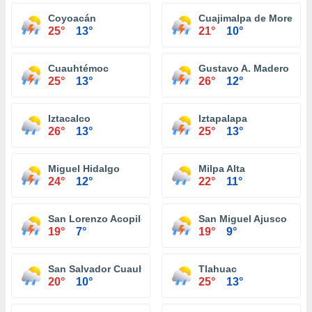
Coyoacán
Cuajimalpa de Morelos
25°
13°
21°
10°
Cuauhtémoc
Gustavo A. Madero
25°
13°
26°
12°
Iztacalco
Iztapalapa
26°
13°
25°
13°
Miguel Hidalgo
Milpa Alta
24°
12°
22°
11°
San Lorenzo Acopilco
San Miguel Ajusco
19°
7°
19°
9°
San Salvador Cuauhtenco
Tlahuac
20°
10°
25°
13°