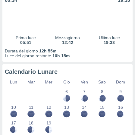
06:14
19:10
 profili
lezione
cità
izzata,
fili per
izzazione
Prima luce
Mezzogiorno
Ultima luce
05:51
12:42
19:33
nuti,
 profili
Durata del giorno
12h 55m
lezione
Luce del giorno restante
10h 15m
uti
zzati,
Calendario Lunare
 le
ni degli
Lun
Mar
Mer
Gio
Ven
Sab
Dom
 misurare
zioni dei
6
7
8
9
,
ere il
10
11
12
13
14
15
16
so
he o la
17
18
19
ione di
enienti
diverse,