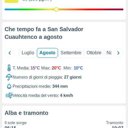
ioni
" o
tra
sui cookie
o sito
Che tempo fa a San Salvador
Cuauhtenco a
agosto
nostri
mo il
te
Giugno
Luglio
Agosto
Settembre
Ottobre
Novembre
ento dei
T. Media:
15°C
Max:
20°C
Min:
10°C
re
ioni su
Numero di giorni di pioggia:
27
giorni
vo e/o
Precipitazioni medie:
344 mm
i,
 dati
Velocità media del vento:
4 km/h
er la
 della
à, creare
Alba e tramonto
r la
à
Il sole sorge
Tramonto
izzata,