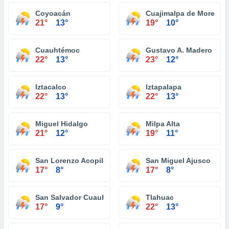
Coyoacán
Cuajimalpa de Morelos
21°
13°
19°
10°
Cuauhtémoc
Gustavo A. Madero
22°
13°
23°
12°
Iztacalco
Iztapalapa
22°
13°
22°
13°
Miguel Hidalgo
Milpa Alta
21°
12°
19°
11°
San Lorenzo Acopilco
San Miguel Ajusco
17°
8°
17°
8°
San Salvador Cuauhtenco
Tlahuac
17°
9°
22°
13°