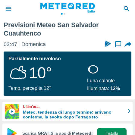
vador Cuauhtenco
Previsioni Meteo San Salvador
tiva
Cuauhtenco
rivacy
ti di
03:47
Domenica
...
net
net)
Parzialmente nuvoloso
i
 da
10°
nisti per
 che le
Luna calante
ioni
Temp. percepita 12°
iano di
Illuminata:
12%
È
 a
Ultim'ora.
ito Web
Meteo, tendenza di lungo termine: arrivano
do le
conferme, la svolta dopo Ferragosto
opzioni:
Scarica
GRATIS
la app di
Meteored!
Installa
 i