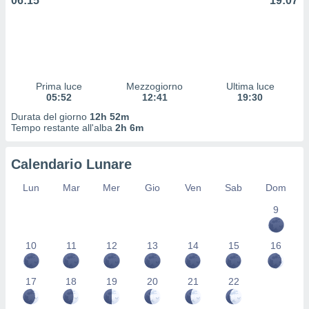
06:15
19:07
 profili
lezione
cità
izzata,
fili per
izzazione
Prima luce
Mezzogiorno
Ultima luce
05:52
12:41
19:30
nuti,
 profili
Durata del giorno
12h 52m
lezione
Tempo restante all'alba
2h 6m
uti
zzati,
Calendario Lunare
 le
ni degli
Lun
Mar
Mer
Gio
Ven
Sab
Dom
 misurare
zioni dei
9
,
ere il
10
11
12
13
14
15
16
so
he o la
17
18
19
20
21
22
ione di
enienti
diverse,