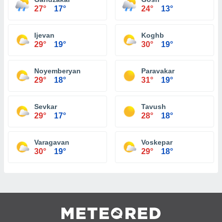
27°
17°
24°
13°
Ijevan
Koghb
29°
19°
30°
19°
Noyemberyan
Paravakar
29°
18°
31°
19°
Sevkar
Tavush
29°
17°
28°
18°
Varagavan
Voskepar
30°
19°
29°
18°