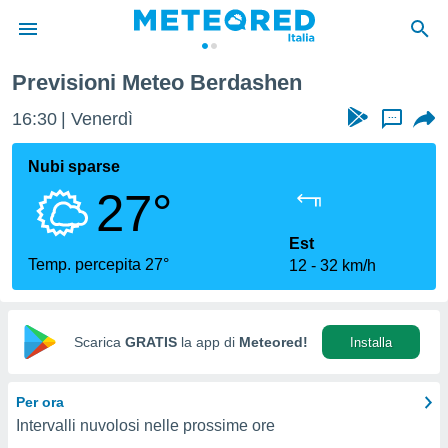
Previsioni Meteo Berdashen
tiva
rivacy
16:30
Venerdì
...
ti di
net
Nubi sparse
net)
27°
i
 da
nisti per
Est
 che le
Temp. percepita 27°
12
32 km/h
ioni
iano di
È
Scarica
GRATIS
la app di
Meteored!
Installa
 a
ito Web
do le
Per ora
opzioni:
Intervalli nuvolosi nelle prossime ore
 i