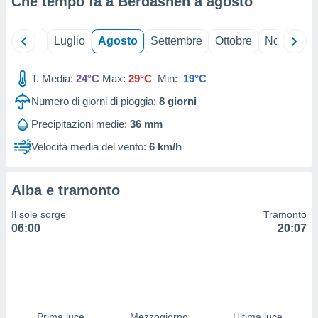
Che tempo fa a Berdashen a
agosto
ioni
" o
tra
sui cookie
Giugno
Luglio
Agosto
Settembre
Ottobre
Novembre
o sito
T. Media:
24°C
Max:
29°C
Min:
19°C
nostri
Numero di giorni di pioggia:
8
giorni
mo il
Precipitazioni medie:
36 mm
te
ento dei
Velocità media del vento:
6 km/h
re
Alba e tramonto
ioni su
vo e/o
Il sole sorge
Tramonto
i,
06:00
20:07
 dati
er la
 della
à, creare
r la
à
izzata,
Prima luce
Mezzogiorno
Ultima luce