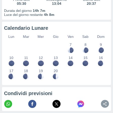
 profili
05:30
13:04
20:37
lezione
Durata del giorno
14h 7m
cità
Luce del giorno restante
4h 8m
izzata,
fili per
Calendario Lunare
izzazione
nuti,
Lun
Mar
Mer
Gio
Ven
Sab
Dom
 profili
7
8
9
lezione
uti
zzati,
10
11
12
13
14
15
16
 le
ni degli
 misurare
17
18
19
20
zioni dei
,
ere il
Condividi previsioni
so
he o la
ione di
enienti
diverse,