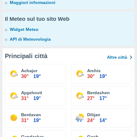
Maggiori informazioni
Il Meteo sul tuo sito Web
Widget Meteo
API di Meteorologia
Principali città
Altre città
Achajur
Archis
30°
19°
30°
19°
Aygehovit
Berdashen
31°
19°
27°
17°
Berdavan
Dilijan
31°
19°
24°
14°
Gandzakar
Gosh