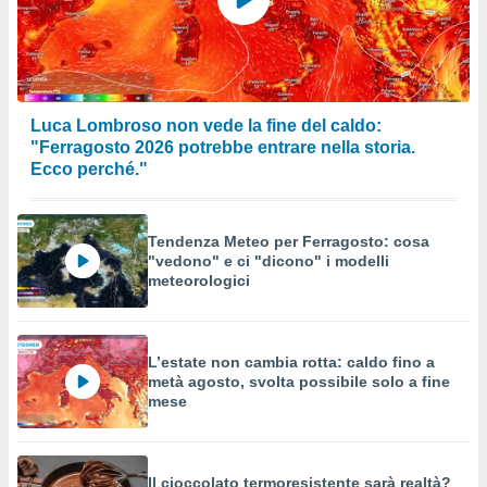
Luca Lombroso non vede la fine del caldo:
"Ferragosto 2026 potrebbe entrare nella storia.
Ecco perché."
Tendenza Meteo per Ferragosto: cosa
"vedono" e ci "dicono" i modelli
meteorologici
L’estate non cambia rotta: caldo fino a
metà agosto, svolta possibile solo a fine
mese
Il cioccolato termoresistente sarà realtà?