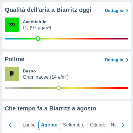
ioni
" o
Qualità dell'aria a Biarritz oggi
tra
Dettaglio
sui cookie
o sito
Accettabile
39
O₃ (97 µg/m³)
nostri
mo il
te
Polline
Dettaglio
ento dei
Basso
re
Graminacee (14 #/m³)
ioni su
vo e/o
i,
 dati
er la
Che tempo fa a Biarritz a
agosto
 della
à, creare
r la
à
Giugno
Luglio
Agosto
Settembre
Ottobre
Novembre
izzata,