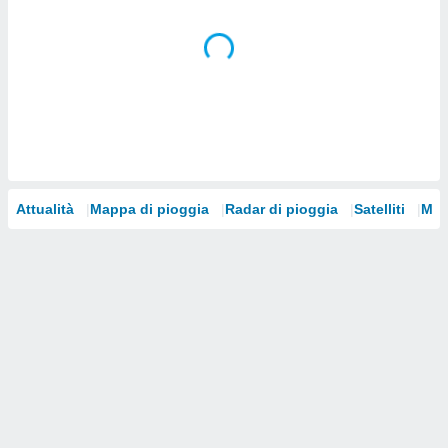
i nostri
artner
Attualità
Mappa di pioggia
Radar di pioggia
Satelliti
Mod