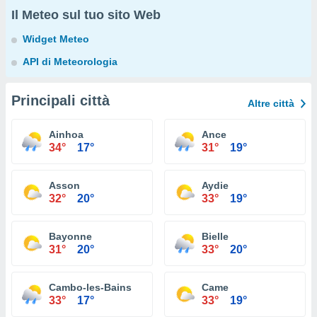
Il Meteo sul tuo sito Web
Widget Meteo
API di Meteorologia
Principali città
Altre città
Ainhoa
Ance
34°
17°
31°
19°
Asson
Aydie
32°
20°
33°
19°
Bayonne
Bielle
31°
20°
33°
20°
Cambo-les-Bains
Came
33°
17°
33°
19°