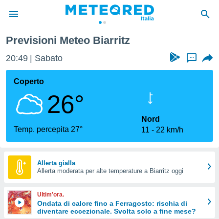
Previsioni Meteo Biarritz
tiva
rivacy
20:49
Sabato
...
ti di
net
Coperto
net)
26°
i
 da
nisti per
Nord
 che le
Temp. percepita 27°
11
22 km/h
ioni
iano di
È
Allerta gialla
 a
Allerta moderata per alte temperature a Biarritz oggi
ito Web
do le
Ultim'ora.
opzioni:
Ondata di calore fino a Ferragosto: rischia di
diventare eccezionale. Svolta solo a fine mese?
 i