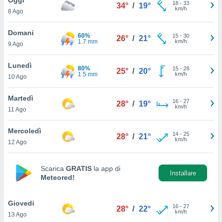
a", è
18
-
33
34°
/
19°
km/h
8 Ago
al sito
ettando
Domani
60%
15
-
30
26°
/
21°
zione di
1.7 mm
km/h
9 Ago
okie,
dei nostri
Lunedì
80%
15
-
28
che ci
25°
/
20°
1.5 mm
km/h
10 Ago
no di
 e
e il
Martedì
16
-
27
28°
/
19°
amento
km/h
11 Ago
 Web,
i
Mercoledì
14
-
25
re un
28°
/
21°
km/h
12 Ago
pecifico
arti la
à o
Scarica
GRATIS
la app di
i
Installare
Meteored!
zzati
 di esso.
sultare
Giovedi
16
-
27
28°
/
22°
km/h
13 Ago
oni nella