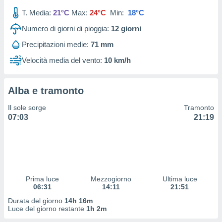
 profili
T. Media:
21°C
Max:
24°C
Min:
18°C
lezione
cità
Numero di giorni di pioggia:
12
giorni
izzata,
fili per
Precipitazioni medie:
71 mm
Velocità media del vento:
10 km/h
izzazione
nuti,
 profili
Alba e tramonto
lezione
uti
Il sole sorge
Tramonto
zzati,
07:03
21:19
 le
ni degli
 misurare
zioni dei
,
ere il
Prima luce
Mezzogiorno
Ultima luce
so
06:31
14:11
21:51
he o la
Durata del giorno
14h 16m
ione di
Luce del giorno restante
1h 2m
enienti
diverse,