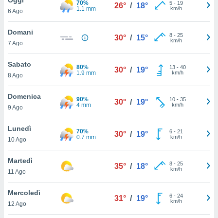
70%
a", è
5
-
19
26°
/
18°
1.1 mm
km/h
6 Ago
al sito
ettando
Domani
8
-
25
30°
/
15°
zione di
km/h
7 Ago
okie,
dei nostri
Sabato
80%
13
-
40
che ci
30°
/
19°
1.9 mm
km/h
8 Ago
no di
 e
e il
Domenica
90%
10
-
35
30°
/
19°
amento
4 mm
km/h
9 Ago
 Web,
i
Lunedì
70%
6
-
21
re un
30°
/
19°
0.7 mm
km/h
10 Ago
pecifico
arti la
Martedì
à o
8
-
25
35°
/
18°
km/h
i
11 Ago
zzati
 di esso.
Mercoledì
6
-
24
sultare
31°
/
19°
km/h
12 Ago
oni nella