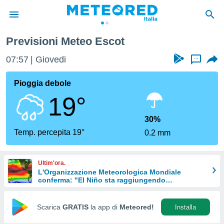
Previsioni Meteo Escot
tiva
rivacy
07:57
Giovedi
...
ti di
net
Pioggia debole
net)
19°
i
 da
nisti per
30%
 che le
Temp. percepita 19°
0.2 mm
ioni
iano di
È
Ultim'ora.
L'Organizzazione Meteorologica Mondiale
 a
conferma: "El Niño sta raggiungendo
ito Web
un'intensità mai vista da diversi anni"
do le
opzioni:
Scarica
GRATIS
la app di
Meteored!
Installa
 i