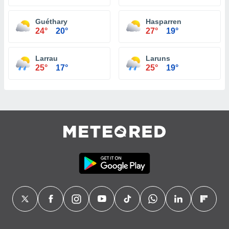
Guéthary
Hasparren
24°
20°
27°
19°
Larrau
Laruns
25°
17°
25°
19°