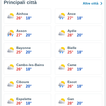
Principali città
Altre città
Ainhoa
Ance
26°
18°
27°
18°
Asson
Aydie
27°
20°
28°
20°
Bayonne
Bielle
25°
20°
25°
18°
Cambo-les-Bains
Came
26°
18°
28°
19°
Ciboure
Escot
24°
20°
26°
18°
Espelette
Gan
26°
18°
28°
20°