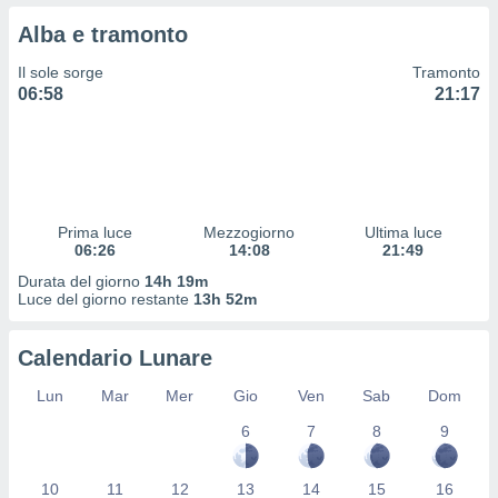
 profili
Alba e tramonto
lezione
cità
Il sole sorge
Tramonto
izzata,
06:58
21:17
fili per
izzazione
nuti,
 profili
lezione
uti
Prima luce
Mezzogiorno
Ultima luce
zzati,
06:26
14:08
21:49
 le
Durata del giorno
14h 19m
ni degli
Luce del giorno restante
13h 52m
 misurare
zioni dei
,
Calendario Lunare
ere il
Lun
Mar
Mer
Gio
Ven
Sab
Dom
so
6
7
8
9
he o la
ione di
enienti
10
11
12
13
14
15
16
diverse,