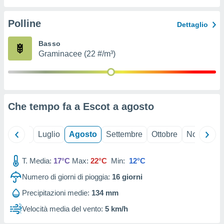
ioni
" o
tra
Polline
Dettaglio
sui cookie
o sito
Basso
Graminacee (22 #/m³)
nostri
mo il
te
ento dei
Che tempo fa a Escot a
agosto
re
ioni su
Giugno
Luglio
Agosto
Settembre
Ottobre
Novembre
vo e/o
i,
T. Media:
17°C
Max:
22°C
Min:
12°C
 dati
er la
Numero di giorni di pioggia:
16
giorni
 della
à, creare
Precipitazioni medie:
134 mm
r la
Velocità media del vento:
5 km/h
à
izzata,