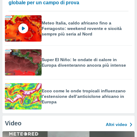
globale per un campo di prova
Meteo Italia, caldo africano fino a
Ferragosto: weekend rovente e siccità
sempre più seria al Nord
Super El Niño: le ondate di calore in
Europa diventeranno ancora più intense
Ecco come le onde tropicali influenzano
l’estensione dell’anticiclone africano in
Europa
Video
Altri video