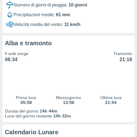
 e
Numero di giorni di pioggia:
10
giorni
ati
 quali la
Precipitazioni medie:
61 mm
a su
Velocità media del vento:
11 km/h
ito web,
IP e
tori di
Alcuni
Alba e tramonto
ro
Il sole sorge
Tramonto
 tuoi dati
06:34
21:18
 sulla
un
e
, al quale
rti. Per
puoi
Prima luce
Mezzogiorno
Ultima luce
il tuo
05:58
13:56
21:54
o o
Durata del giorno
14h 44m
l
Luce del giorno restante
14h 32m
nto dei
ualsiasi
 facendo
Calendario Lunare