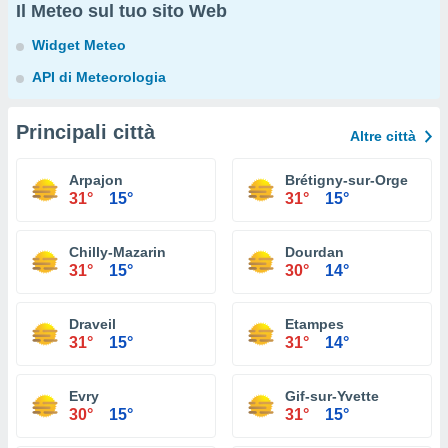
Il Meteo sul tuo sito Web
Widget Meteo
API di Meteorologia
Principali città
Altre città
Arpajon
Brétigny-sur-Orge
31°
15°
31°
15°
Chilly-Mazarin
Dourdan
31°
15°
30°
14°
Draveil
Etampes
31°
15°
31°
14°
Evry
Gif-sur-Yvette
30°
15°
31°
15°