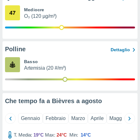
ioni
e
Mediocre
47
à non
O₃ (120 µg/m³)
izzata.
utare
zione dei
 al
Polline
ito Web
Dettaglio
questo
ento
Basso
 il
Artemisia (20 #/m³)
o
, noi e i
rtner
Che tempo fa a Bièvres a
agosto
mo
tori
Gennaio
Febbraio
Marzo
Aprile
Maggio
Giu
o
e simili
T. Media:
19°C
Max:
24°C
Min:
14°C
viare,