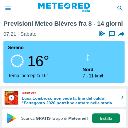
sima Settimana
Previsioni Meteo Bièvres fra 8 - 14 giorni
tiva
rivacy
07:21
Sabato
...
ti di
net
Sereno
net)
16°
i
 da
nisti per
Nord
 che le
Temp. percepita 16°
7
11 km/h
ioni
iano di
È
Ultim'ora.
Luca Lombroso non vede la fine del caldo:
 a
"Ferragosto 2026 potrebbe entrare nella storia.
ito Web
Ecco perché."
do le
opzioni:
Scarica
GRATIS
la app di
Meteored!
Installa
 i