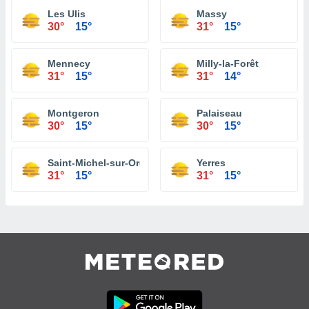
Les Ulis
Massy
30°
15°
31°
15°
Mennecy
Milly-la-Forêt
31°
15°
31°
14°
Montgeron
Palaiseau
30°
15°
30°
15°
Saint-Michel-sur-Orge
Yerres
31°
15°
31°
15°