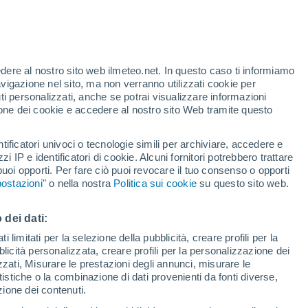
t
edere al nostro sito web ilmeteo.net. In questo caso ti informiamo
/h
avigazione nel sito, ma non verranno utilizzati cookie per
i personalizzati, anche se potrai visualizzare informazioni
azione dei cookie e accedere al nostro sito Web tramite questo
ore si
tificatori univoci o tecnologie simili per archiviare, accedere e
etta
zzi IP e identificatori di cookie. Alcuni fornitori potrebbero trattare
 puoi opporti. Per fare ciò puoi revocare il tuo consenso o opporti
di pioggia
Satelliti
Modelli
ostazioni
" o nella nostra
Politica sui cookie
su questo sito web.
 dei dati:
omenica
Lunedì
Martedì
Mercoledì
 limitati per la selezione della pubblicità, creare profili per la
bblicità personalizzata, creare profili per la personalizzazione dei
9 Ago
10 Ago
11 Ago
12 Ago
izzati, Misurare le prestazioni degli annunci, misurare le
istiche o la combinazione di dati provenienti da fonti diverse,
ezione dei contenuti.