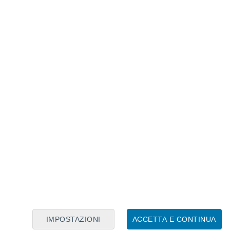
Calendario Lunare
Lun
Mar
Mer
Gio
Ven
Sab
Dom
6
7
8
9
10
11
12
13
14
15
16
17
18
19
IMPOSTAZIONI
ACCETTA E CONTINUA