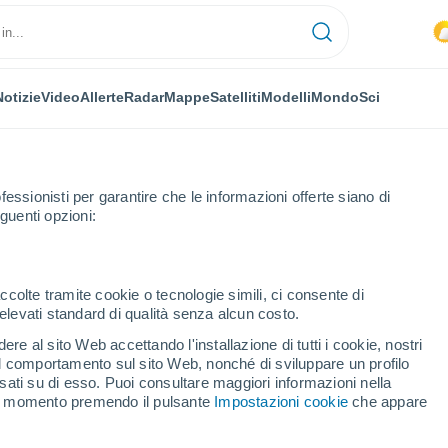
Notizie
Video
Allerte
Radar
Mappe
Satelliti
Modelli
Mondo
Sci
fessionisti per garantire che le informazioni offerte siano di
guenti opzioni:
iseau
ccolte tramite cookie o tecnologie simili, ci consente di
n elevati standard di qualità senza alcun costo.
seau
re al sito Web accettando l'installazione di tutti i cookie, nostri
 il comportamento sul sito Web, nonché di sviluppare un profilo
...
asati su di esso. Puoi consultare maggiori informazioni nella
si momento premendo il pulsante
Impostazioni cookie
che appare
Per ora
Intervalli nuvolosi nelle prossime
ore