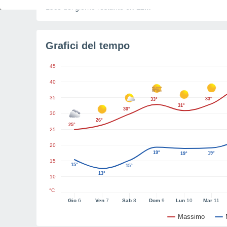
Luce del giorno restante
6h 12m
Grafici del tempo
45
40
35
33°
33°
31°
30°
30
26°
25°
25
20
19°
19°
19°
15
15°
15°
13°
10
°C
Gio
6
Ven
7
Sab
8
Dom
9
Lun
10
Mar
11
Massimo