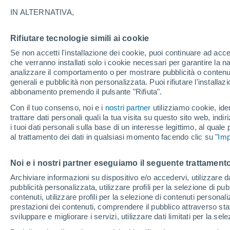
24°
IN ALTERNATIVA,
Rifiutare tecnologie simili ai cookie
Nord-oves
Se non accetti l'installazione dei cookie, puoi continuare ad acc
Temp. percepita 25°
11
-
31 km
che verranno installati solo i cookie necessari per garantire la n
analizzare il comportamento o per mostrare pubblicità o contenut
generali e pubblicità non personalizzata. Puoi rifiutare l'install
abbonamento premendo il pulsante "Rifiuta".
Ultim'ora.
Il fenomeno El Niño sta tornando: "L'interrutt
Con il tuo consenso, noi e i
nostri partner
utilizziamo cookie, iden
sta azionando proprio ora" – ecco cosa ci asp
trattare dati personali quali la tua visita su questo sito web, indiri
in inverno
i tuoi dati personali sulla base di un interesse legittimo, al quale
Il Meteo 1 - 7
Attualità
Mappa di nuvolosità
Radar 
al trattamento dei dati in qualsiasi momento facendo clic su "
Imp
Noi e i nostri partner eseguiamo il seguente trattamento
Domani
Sabato
D
Oggi
Archiviare informazioni su dispositivo e/o accedervi, utilizzare dati
pubblicità personalizzata, utilizzare profili per la selezione di pu
7 Ago
8 Ago
6 Ago
contenuti, utilizzare profili per la selezione di contenuti personal
prestazioni dei contenuti, comprendere il pubblico attraverso stat
sviluppare e migliorare i servizi, utilizzare dati limitati per la sel