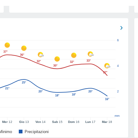
6
37°
36°
33°
32°
32°
30°
4
27°
25°
21°
2
20°
20°
18°
18°
16°
mm
Mer
12
Gio
13
Ven
14
Sab
15
Dom
16
Lun
17
Mar
18
Minimo
Precipitazioni