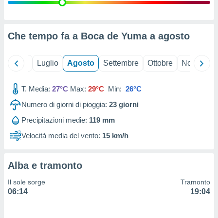
ioni
" o
tra
sui cookie
o sito
Che tempo fa a Boca de Yuma a
agosto
nostri
Giugno
Luglio
Agosto
Settembre
Ottobre
Novembre
mo il
T. Media:
27°C
Max:
29°C
Min:
26°C
te
ento dei
Numero di giorni di pioggia:
23
giorni
Precipitazioni medie:
119 mm
re
ioni su
Velocità media del vento:
15 km/h
vo e/o
i,
 dati
Alba e tramonto
er la
 della
Il sole sorge
Tramonto
à, creare
06:14
19:04
r la
à
izzata,