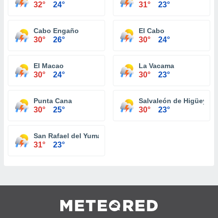
32°
24°
31°
23°
Cabo Engaño
El Cabo
30°
26°
30°
24°
El Macao
La Vacama
30°
24°
30°
23°
Punta Cana
Salvaleón de Higüey
30°
25°
30°
23°
San Rafael del Yuma
31°
23°