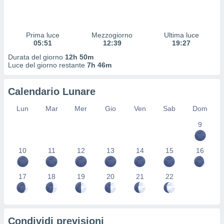
 profili
lezione
cità
izzata,
Prima luce
Mezzogiorno
Ultima luce
fili per
05:51
12:39
19:27
Durata del giorno
12h 50m
izzazione
Luce del giorno restante
7h 46m
nuti,
 profili
Calendario Lunare
lezione
uti
Lun
Mar
Mer
Gio
Ven
Sab
Dom
zzati,
 le
9
ni degli
 misurare
zioni dei
10
11
12
13
14
15
16
,
ere il
17
18
19
20
21
22
so
he o la
ione di
enienti
Condividi previsioni
diverse,