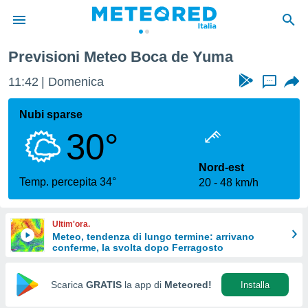
a
Previsioni Meteo Boca de Yuma
tiva
rivacy
11:42
Domenica
...
ti di
net
Nubi sparse
net)
30°
i
 da
nisti per
Nord-est
 che le
Temp. percepita 34°
20
48 km/h
ioni
iano di
È
Ultim'ora.
Meteo, tendenza di lungo termine: arrivano
 a
conferme, la svolta dopo Ferragosto
ito Web
do le
opzioni:
Scarica
GRATIS
la app di
Meteored!
Installa
 i