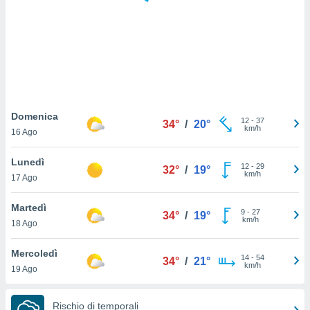
puoi
re ad
 al
ito web
et. In
aso ti
mo che
installati
okie
Domenica
12
-
37
34°
/
20°
i per
km/h
16 Ago
 la
one nel
Lunedì
12
-
29
 non
32°
/
19°
km/h
17 Ago
utilizzati
er
e il
Martedì
9
-
27
34°
/
19°
amento o
km/h
18 Ago
rare
à o
Mercoledì
14
-
54
i
34°
/
21°
km/h
19 Ago
zzati,
 potrai
are
Rischio di temporali