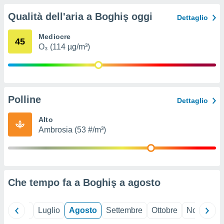
ioni
" o
Qualità dell'aria a Boghiş oggi
tra
Dettaglio
sui cookie
o sito
Mediocre
45
O₃ (114 µg/m³)
nostri
mo il
te
Polline
Dettaglio
ento dei
Alto
re
Ambrosia (53 #/m³)
ioni su
vo e/o
i,
 dati
er la
Che tempo fa a Boghiş a
agosto
 della
à, creare
r la
à
Giugno
Luglio
Agosto
Settembre
Ottobre
Novembre
izzata,