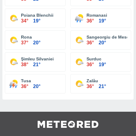
Poiana Blenchii
Romanasi
34°
19°
36°
19°
Rona
Sangeorgiu de Meses
37°
20°
36°
20°
Şimleu Silvaniei
Surduc
38°
21°
36°
19°
Tusa
Zalău
36°
20°
36°
21°