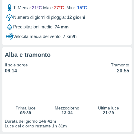
 profili
T. Media:
21°C
Max:
27°C
Min:
15°C
lezione
cità
Numero di giorni di pioggia:
12
giorni
izzata,
fili per
Precipitazioni medie:
74 mm
Velocità media del vento:
7 km/h
izzazione
nuti,
 profili
Alba e tramonto
lezione
uti
Il sole sorge
Tramonto
zzati,
06:14
20:55
 le
ni degli
 misurare
zioni dei
,
ere il
Prima luce
Mezzogiorno
Ultima luce
so
05:39
13:34
21:29
he o la
Durata del giorno
14h 41m
ione di
Luce del giorno restante
1h 31m
enienti
diverse,