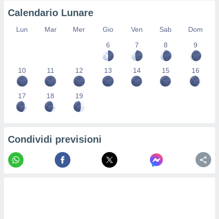
re e
Calendario Lunare
e i
tilizzare
Lun
Mar
Mer
Gio
Ven
Sab
Dom
ati per la
6
7
8
9
e dei
.
10
11
12
13
14
15
16
izzazione
17
18
19
azione
o la
e del
vo,
à e
Condividi previsioni
i
zzati,
one delle
ni dei
 e degli
 ricerche
ico,
di