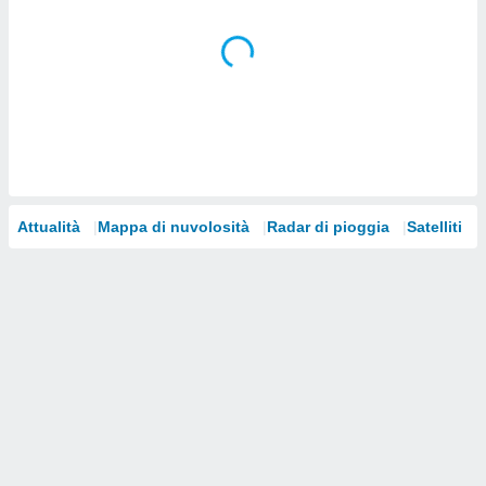
i nostri
artner
Attualità
Mappa di nuvolosità
Radar di pioggia
Satelliti