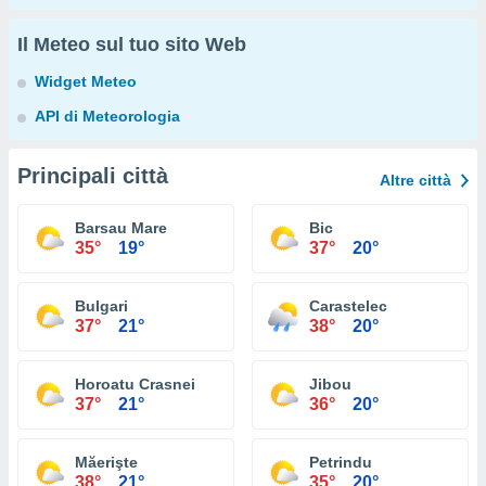
Il Meteo sul tuo sito Web
Widget Meteo
API di Meteorologia
Principali città
Altre città
Barsau Mare
Bic
35°
19°
37°
20°
Bulgari
Carastelec
37°
21°
38°
20°
Horoatu Crasnei
Jibou
37°
21°
36°
20°
Măerişte
Petrindu
38°
21°
35°
20°