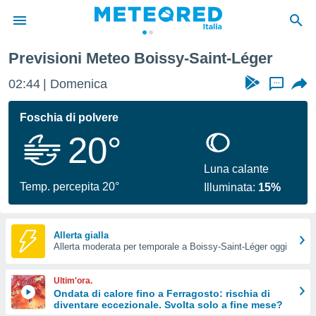
t-Léger
Previsioni Meteo Boissy-Saint-Léger
tiva
rivacy
02:44
Domenica
...
ti di
net
Foschia di polvere
net)
20°
i
 da
nisti per
Luna calante
 che le
Temp. percepita 20°
Illuminata:
15%
ioni
iano di
È
Allerta gialla
 a
Allerta moderata per temporale a Boissy-Saint-Léger oggi
ito Web
do le
Ultim'ora.
opzioni:
Ondata di calore fino a Ferragosto: rischia di
diventare eccezionale. Svolta solo a fine mese?
 i