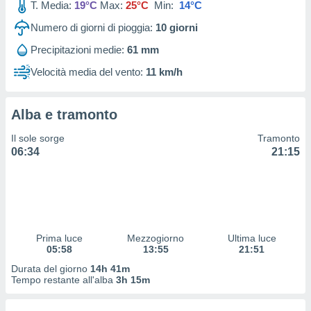
T. Media:
19°C
Max:
25°C
Min:
14°C
 profili
lezione
Numero di giorni di pioggia:
10
giorni
cità
izzata,
Precipitazioni medie:
61 mm
fili per
Velocità media del vento:
11 km/h
izzazione
nuti,
 profili
Alba e tramonto
lezione
Il sole sorge
Tramonto
uti
06:34
21:15
zzati,
 le
ni degli
 misurare
zioni dei
,
ere il
Prima luce
Mezzogiorno
Ultima luce
05:58
13:55
21:51
so
Durata del giorno
14h 41m
he o la
Tempo restante all'alba
3h 15m
ione di
enienti
diverse,