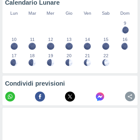
Calendario Lunare
re e
e i
Lun
Mar
Mer
Gio
Ven
Sab
Dom
tilizzare
9
ati per la
e dei
.
10
11
12
13
14
15
16
izzazione
17
18
19
20
21
22
azione
o la
e del
vo,
Condividi previsioni
à e
i
zzati,
one delle
ni dei
 e degli
 ricerche
ico,
di