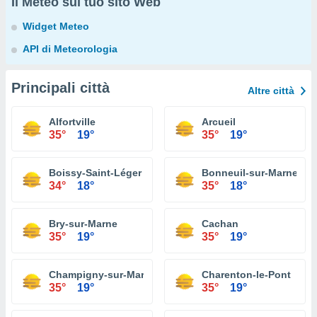
Il Meteo sul tuo sito Web
Widget Meteo
API di Meteorologia
Principali città
Altre città
Alfortville
Arcueil
35°
19°
35°
19°
Boissy-Saint-Léger
Bonneuil-sur-Marne
34°
18°
35°
18°
Bry-sur-Marne
Cachan
35°
19°
35°
19°
Champigny-sur-Marne
Charenton-le-Pont
35°
19°
35°
19°