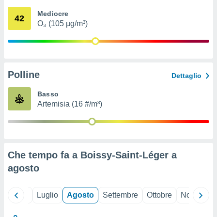
ioni
" o
Mediocre
tra
42
O₃ (105 µg/m³)
sui cookie
o sito
nostri
Polline
Dettaglio
mo il
te
Basso
ento dei
Artemisia (16 #/m³)
re
ioni su
vo e/o
i,
Che tempo fa a Boissy-Saint-Léger a
 dati
er la
agosto
 della
à, creare
r la
Giugno
Luglio
Agosto
Settembre
Ottobre
Novembre
à
izzata,