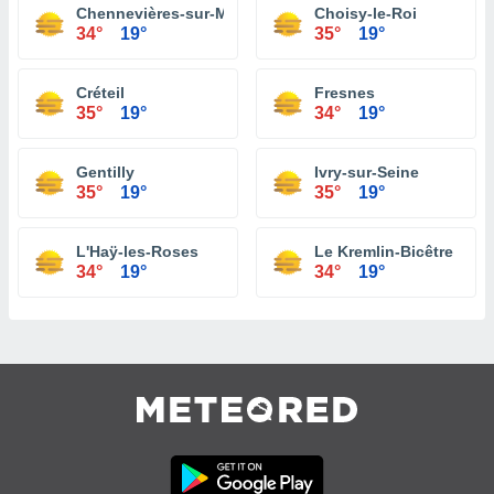
Chennevières-sur-Marne
Choisy-le-Roi
34°
19°
35°
19°
Créteil
Fresnes
35°
19°
34°
19°
Gentilly
Ivry-sur-Seine
35°
19°
35°
19°
L'Haÿ-les-Roses
Le Kremlin-Bicêtre
34°
19°
34°
19°