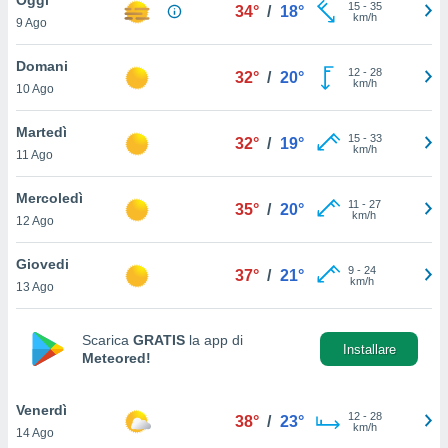
a", è
15
-
35
34°
/
18°
km/h
9 Ago
al sito
ettando
Domani
12
-
28
32°
/
20°
zione di
km/h
10 Ago
okie,
dei nostri
Martedì
15
-
33
che ci
32°
/
19°
km/h
11 Ago
no di
 e
e il
Mercoledì
11
-
27
35°
/
20°
amento
km/h
12 Ago
 Web,
i
Giovedi
9
-
24
re un
37°
/
21°
km/h
13 Ago
pecifico
arti la
à o
Scarica
GRATIS
la app di
i
Installare
Meteored!
zzati
 di esso.
sultare
Venerdì
12
-
28
38°
/
23°
km/h
14 Ago
oni nella