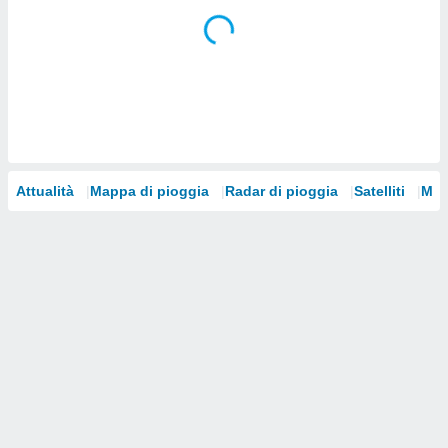
i nostri
artner
Attualità
Mappa di pioggia
Radar di pioggia
Satelliti
Mod