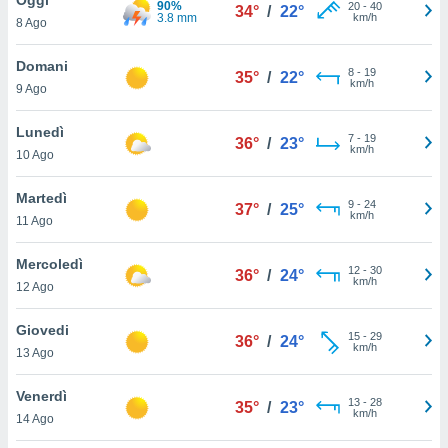
90%
a", è
20
-
40
34°
/
22°
3.8 mm
km/h
8 Ago
al sito
ettando
Domani
8
-
19
35°
/
22°
zione di
km/h
9 Ago
okie,
dei nostri
Lunedì
7
-
19
che ci
36°
/
23°
km/h
10 Ago
no di
 e
e il
Martedì
9
-
24
37°
/
25°
amento
km/h
11 Ago
 Web,
i
Mercoledì
12
-
30
re un
36°
/
24°
km/h
12 Ago
pecifico
arti la
Giovedi
à o
15
-
29
36°
/
24°
km/h
i
13 Ago
zzati
 di esso.
Venerdì
13
-
28
sultare
35°
/
23°
km/h
14 Ago
oni nella