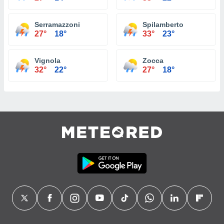
Serramazzoni
Spilamberto
27°
18°
33°
23°
Vignola
Zocca
32°
22°
27°
18°