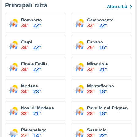
Principali città
Altre città
Bomporto
Camposanto
34°
22°
33°
22°
Carpi
Fanano
34°
22°
26°
16°
Finale Emilia
Mirandola
34°
22°
33°
21°
Modena
Montefiorino
34°
23°
28°
18°
Novi di Modena
Pavullo nel Frignano
33°
21°
28°
18°
Pievepelago
Sassuolo
27°
14°
33°
22°