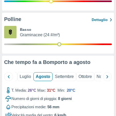
ioni
" o
tra
sui cookie
o sito
Polline
Dettaglio
Basso
nostri
Graminacee (24 #/m³)
mo il
te
ento dei
Che tempo fa a Bomporto a
agosto
re
ioni su
vo e/o
Giugno
Luglio
Agosto
Settembre
Ottobre
Novembre
i,
 dati
er la
T. Media:
26°C
Max:
31°C
Min:
20°C
 della
Numero di giorni di pioggia:
8
giorni
à, creare
r la
Precipitazioni medie:
56 mm
à
izzata,
Velocità media del vento:
6 km/h