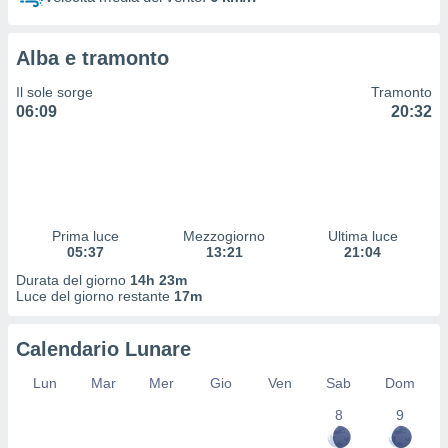
 profili
lezione
cità
Alba e tramonto
izzata,
fili per
Il sole sorge
Tramonto
06:09
20:32
izzazione
nuti,
 profili
lezione
uti
zzati,
Prima luce
Mezzogiorno
Ultima luce
 le
05:37
13:21
21:04
ni degli
 misurare
Durata del giorno
14h 23m
zioni dei
Luce del giorno restante
17m
,
ere il
Calendario Lunare
so
Lun
Mar
Mer
Gio
Ven
Sab
Dom
he o la
ione di
8
9
enienti
diverse,