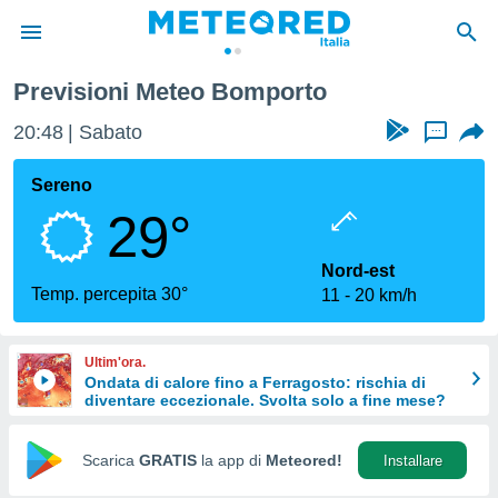
Previsioni Meteo Bomporto
tiva
rivacy
20:48
Sabato
...
ti di
net
Sereno
net)
29°
i
 da
nisti per
Nord-est
 che le
Temp. percepita 30°
11
20 km/h
ioni
iano di
È
Ultim'ora.
Ondata di calore fino a Ferragosto: rischia di
 a
diventare eccezionale. Svolta solo a fine mese?
ito Web
do le
opzioni:
Scarica
GRATIS
la app di
Meteored!
Installare
 i