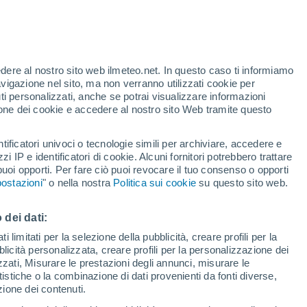
Allerta rossa
Allerta massima per alte
temperature a Spilamberto oggi
te
edere al nostro sito web ilmeteo.net. In questo caso ti informiamo
46%
avigazione nel sito, ma non verranno utilizzati cookie per
i personalizzati, anche se potrai visualizzare informazioni
azione dei cookie e accedere al nostro sito Web tramite questo
tificatori univoci o tecnologie simili per archiviare, accedere e
sità
zzi IP e identificatori di cookie. Alcuni fornitori potrebbero trattare
 puoi opporti. Per fare ciò puoi revocare il tuo consenso o opporti
adar di pioggia
Satelliti
Modelli
ostazioni
" o nella nostra
Politica sui cookie
su questo sito web.
 dei dati:
omenica
Lunedì
Martedì
Mercoledì
 limitati per la selezione della pubblicità, creare profili per la
bblicità personalizzata, creare profili per la personalizzazione dei
9 Ago
10 Ago
11 Ago
12 Ago
izzati, Misurare le prestazioni degli annunci, misurare le
istiche o la combinazione di dati provenienti da fonti diverse,
ezione dei contenuti.
50%