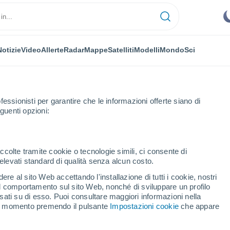
Notizie
Video
Allerte
Radar
Mappe
Satelliti
Modelli
Mondo
Sci
fessionisti per garantire che le informazioni offerte siano di
guenti opzioni:
ccolte tramite cookie o tecnologie simili, ci consente di
n elevati standard di qualità senza alcun costo.
mberto
re al sito Web accettando l'installazione di tutti i cookie, nostri
 il comportamento sul sito Web, nonché di sviluppare un profilo
...
asati su di esso. Puoi consultare maggiori informazioni nella
si momento premendo il pulsante
Impostazioni cookie
che appare
Per ora
Cielo sereno nelle prossime ore