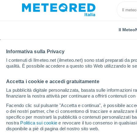
Il Meteo
Informativa sulla Privacy
I contenuti di Ilmeteo.net (ilmeteo.net) sono stati preparati da pro
qualità. È possibile accedere a questo sito Web utilizzando le se
Accetta i cookie e accedi gratuitamente
Home
Provincia di Modena
Spilamberto
La pubblicità digitale personalizzata, basata sulle informazioni ra
finanziare la nostra attività per continuare a offrirti contenuti co
Previsioni Meteo Spila
Facendo clic sul pulsante "Accetta e continua", è possibile accede
o dei nostri partner, che ci consentono di tracciare e analizzare
03:49
Giovedi
specifico per mostrarti la pubblicità o contenuti personalizzati b
nostra
Politica sui cookie
e revocare il tuo consenso in qualsia
disponibile a piè di pagina del nostro sito web.
Cielo sereno