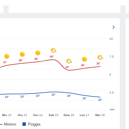
10
7.5
40°
39°
38°
37°
36°
36°
35°
5
2.5
24°
23°
24°
23°
23°
22°
22°
mm
Mer
12
Gio
13
Ven
14
Sab
15
Dom
16
Lun
17
Mar
18
Minimo
Pioggia