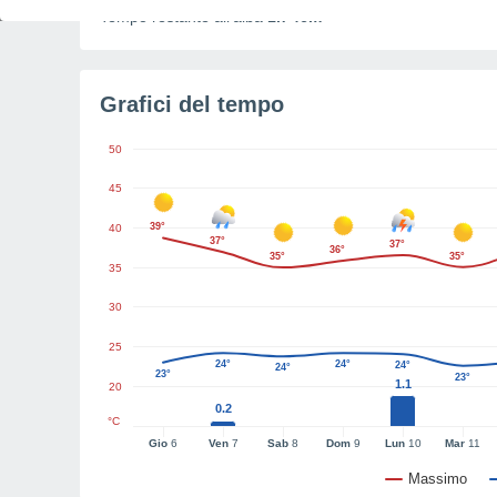
Tempo restante all'alba
1h 46m
Grafici del tempo
50
45
39°
40
37°
37°
36°
35°
35°
35
30
25
24°
24°
24°
24°
23°
23°
1.1
20
0.2
°C
Gio
6
Ven
7
Sab
8
Dom
9
Lun
10
Mar
11
Massimo