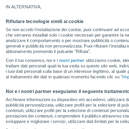
24°
IN ALTERNATIVA,
Rifiutare tecnologie simili ai cookie
Luna calan
Se non accetti l'installazione dei cookie, puoi continuare ad acc
Illuminata:
Temp. percepita 25°
che verranno installati solo i cookie necessari per garantire la n
analizzare il comportamento o per mostrare pubblicità o contenut
generali e pubblicità non personalizzata. Puoi rifiutare l'install
abbonamento premendo il pulsante "Rifiuta".
Ultim'ora.
L'Organizzazione Meteorologica Mondiale
Con il tuo consenso, noi e i
nostri partner
utilizziamo cookie, iden
conferma: "El Niño sta raggiungendo un'inten
trattare dati personali quali la tua visita su questo sito web, indiri
mai vista da diversi anni"
i tuoi dati personali sulla base di un interesse legittimo, al quale
Il Meteo 1 - 7
Attualità
Mappa della Temperatura
R
al trattamento dei dati in qualsiasi momento facendo clic su "
Imp
Noi e i nostri partner eseguiamo il seguente trattamento
Domani
Sabato
D
Oggi
Archiviare informazioni su dispositivo e/o accedervi, utilizzare dati
pubblicità personalizzata, utilizzare profili per la selezione di pu
7 Ago
8 Ago
6 Ago
contenuti, utilizzare profili per la selezione di contenuti personal
prestazioni dei contenuti, comprendere il pubblico attraverso stat
sviluppare e migliorare i servizi, utilizzare dati limitati per la sel
40%