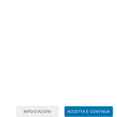
Calendario Lunare
Lun
Mar
Mer
Gio
Ven
Sab
Dom
6
7
8
9
10
11
12
13
14
15
16
17
18
19
IMPOSTAZIONI
ACCETTA E CONTINUA