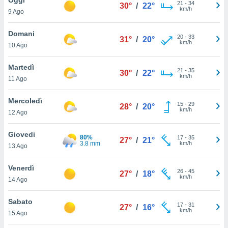
a", è
21
-
34
30°
/
22°
km/h
9 Ago
al sito
ettando
Domani
20
-
33
31°
/
20°
zione di
km/h
10 Ago
okie,
dei nostri
Martedì
21
-
35
che ci
30°
/
22°
km/h
11 Ago
no di
 e
e il
Mercoledì
15
-
29
28°
/
20°
amento
km/h
12 Ago
 Web,
i
Giovedi
80%
17
-
35
re un
27°
/
21°
3.8 mm
km/h
13 Ago
pecifico
arti la
Venerdì
à o
26
-
45
27°
/
18°
km/h
i
14 Ago
zzati
 di esso.
Sabato
17
-
31
sultare
27°
/
16°
km/h
15 Ago
oni nella