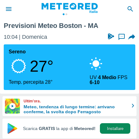
Previsioni Meteo Boston - MA
tiva
rivacy
10:04
Domenica
...
ti di
net
Sereno
net)
27°
i
 da
nisti per
UV
4 Medio
FPS
 che le
Temp. percepita 28°
6-10
ioni
iano di
È
Ultim'ora.
Meteo, tendenza di lungo termine: arrivano
 a
conferme, la svolta dopo Ferragosto
ito Web
do le
opzioni:
Scarica
GRATIS
la app di
Meteored!
Installare
 i