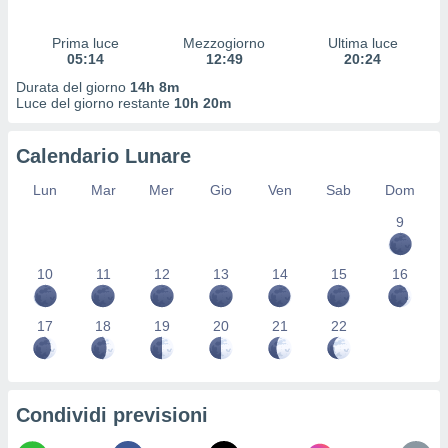
 profili
lezione
Prima luce
Mezzogiorno
Ultima luce
cità
05:14
12:49
20:24
izzata,
fili per
Durata del giorno
14h 8m
Luce del giorno restante
10h 20m
izzazione
nuti,
Calendario Lunare
 profili
lezione
Lun
Mar
Mer
Gio
Ven
Sab
Dom
uti
zzati,
9
 le
ni degli
10
11
12
13
14
15
16
 misurare
zioni dei
,
17
18
19
20
21
22
ere il
so
he o la
ione di
Condividi previsioni
enienti
diverse,