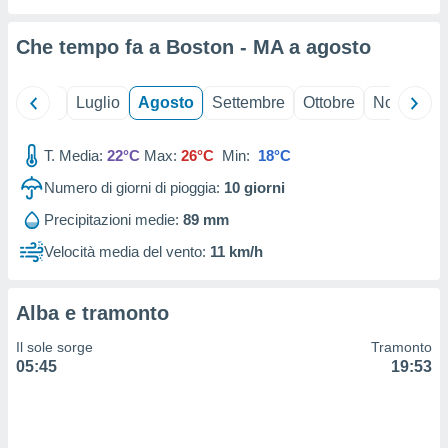
ioni
" o
tra
Che tempo fa a Boston - MA a
agosto
sui cookie
o sito
Giugno
Luglio
Agosto
Settembre
Ottobre
Novembre
nostri
T. Media:
22°C
Max:
26°C
Min:
18°C
mo il
te
Numero di giorni di pioggia:
10
giorni
ento dei
Precipitazioni medie:
89 mm
re
Velocità media del vento:
11 km/h
ioni su
vo e/o
i,
Alba e tramonto
 dati
er la
Il sole sorge
Tramonto
 della
05:45
19:53
à, creare
r la
à
izzata,