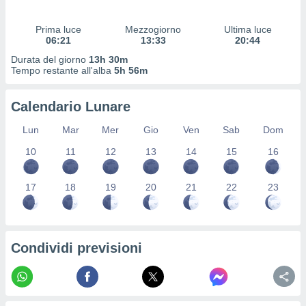
 profili
lezione
Prima luce
Mezzogiorno
Ultima luce
cità
06:21
13:33
20:44
izzata,
fili per
Durata del giorno
13h 30m
Tempo restante all'alba
5h 56m
izzazione
nuti,
Calendario Lunare
 profili
lezione
Lun
Mar
Mer
Gio
Ven
Sab
Dom
uti
zzati,
10
11
12
13
14
15
16
 le
ni degli
17
18
19
20
21
22
23
 misurare
zioni dei
,
ere il
Condividi previsioni
so
he o la
ione di
enienti
diverse,