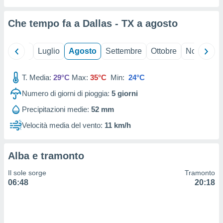
ioni
" o
tra
Che tempo fa a Dallas - TX a
agosto
sui cookie
o sito
Giugno
Luglio
Agosto
Settembre
Ottobre
Novembre
nostri
T. Media:
29°C
Max:
35°C
Min:
24°C
mo il
te
Numero di giorni di pioggia:
5
giorni
ento dei
Precipitazioni medie:
52 mm
re
Velocità media del vento:
11 km/h
ioni su
vo e/o
i,
Alba e tramonto
 dati
er la
Il sole sorge
Tramonto
 della
06:48
20:18
à, creare
r la
à
izzata,