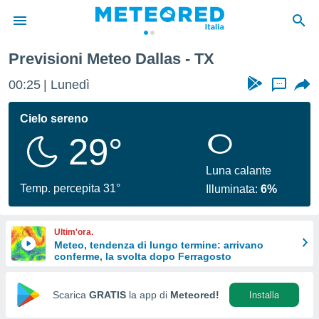
Previsioni Meteo Dallas - TX
tiva
rivacy
00:25
Lunedì
...
ti di
net
Cielo sereno
net)
29°
i
 da
nisti per
Luna calante
 che le
Temp. percepita 31°
Illuminata:
6%
ioni
iano di
È
Ultim'ora.
Meteo, tendenza di lungo termine: arrivano
 a
conferme, la svolta dopo Ferragosto
ito Web
do le
opzioni:
Scarica
GRATIS
la app di
Meteored!
Installa
 i