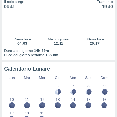
Il sole sorge
Tramonto
 profili
04:41
19:40
lezione
cità
izzata,
fili per
izzazione
nuti,
Prima luce
Mezzogiorno
Ultima luce
 profili
04:03
12:11
20:17
lezione
Durata del giorno
14h 59m
uti
Luce del giorno restante
13h 8m
zzati,
 le
ni degli
Calendario Lunare
 misurare
zioni dei
Lun
Mar
Mer
Gio
Ven
Sab
Dom
,
6
7
8
9
ere il
so
10
11
12
13
14
15
16
he o la
ione di
enienti
17
18
19
diverse,