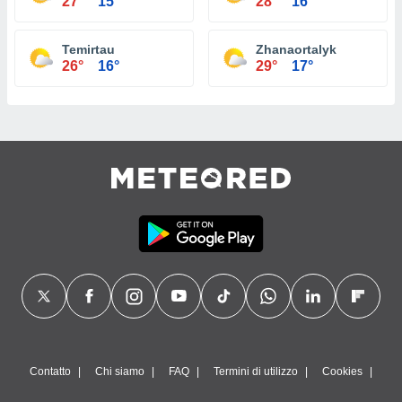
27°
15°
28°
16°
Temirtau
Zhanaortalyk
26°
16°
29°
17°
Contatto
Chi siamo
FAQ
Termini di utilizzo
Cookies