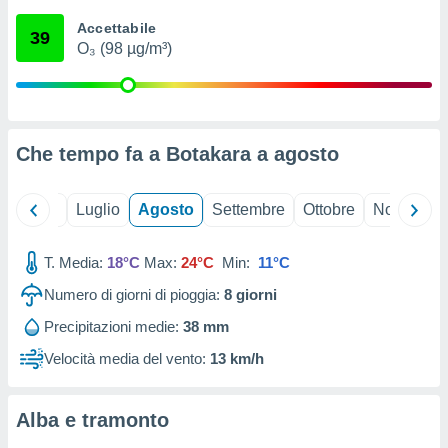
ioni
" o
Accettabile
tra
39
O₃ (98 µg/m³)
sui cookie
o sito
nostri
Che tempo fa a Botakara a
agosto
mo il
te
ento dei
Giugno
Luglio
Agosto
Settembre
Ottobre
Novembre
re
T. Media:
18°C
Max:
24°C
Min:
11°C
ioni su
vo e/o
Numero di giorni di pioggia:
8
giorni
i,
 dati
Precipitazioni medie:
38 mm
er la
Velocità media del vento:
13 km/h
 della
à, creare
r la
Alba e tramonto
à
izzata,