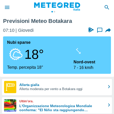
Previsioni Meteo Botakara
tiva
rivacy
07:10
Giovedi
...
ti di
net
Nubi sparse
net)
18°
i
 da
nisti per
Nord-ovest
 che le
Temp. percepita 18°
7
16 km/h
ioni
iano di
È
Allerta gialla
 a
Allerta moderata per vento a Botakara oggi
ito Web
do le
Ultim'ora.
opzioni:
L'Organizzazione Meteorologica Mondiale
conferma: "El Niño sta raggiungendo
 i