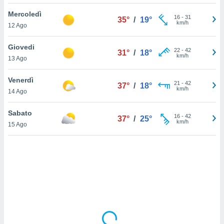
Mercoledì
sui cookie
16
-
31
35°
/
19°
km/h
12 Ago
e il tuo
 in
Giovedi
22
-
42
31°
/
18°
o
km/h
13 Ago
 il
Venerdì
azioni
21
-
42
37°
/
18°
km/h
14 Ago
kie
re
le a piè
Sabato
16
-
42
37°
/
25°
 del
km/h
15 Ago
to web.
ATIVA,
e
gie
i cookie
ccetti
zione dei