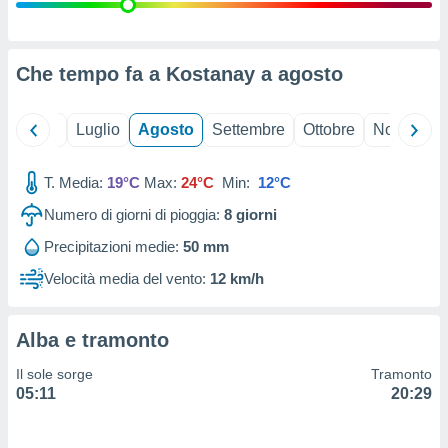
ioni
" o
tra
sui cookie
o sito
Che tempo fa a Kostanay a
agosto
nostri
Giugno
Luglio
Agosto
Settembre
Ottobre
Novembre
mo il
T. Media:
19°C
Max:
24°C
Min:
12°C
te
ento dei
Numero di giorni di pioggia:
8
giorni
Precipitazioni medie:
50 mm
re
ioni su
Velocità media del vento:
12 km/h
vo e/o
i,
 dati
Alba e tramonto
er la
 della
Il sole sorge
Tramonto
à, creare
05:11
20:29
r la
à
izzata,