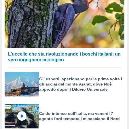
L’uccello che sta rivoluzionando i boschi italiani: un
vero ingegnere ecologico
Gli esperti ispezionano per la prima volta i
ghiacciai del monte Ararat, dove Noè
approdò dopo il Diluvio Universale
Caldo intenso sull’Italia, ma venerdì 7
agosto forti temporali minacciano il Nord