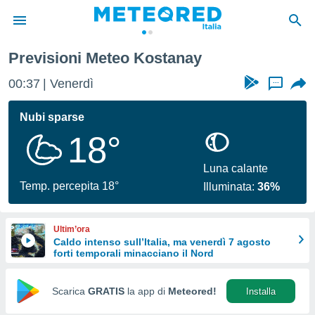
Previsioni Meteo Kostanay
tiva
rivacy
00:37
Venerdì
...
ti di
net
Nubi sparse
net)
18°
i
 da
nisti per
Luna calante
 che le
Temp. percepita 18°
Illuminata:
36%
ioni
iano di
È
Ultim’ora
Caldo intenso sull’Italia, ma venerdì 7 agosto
 a
forti temporali minacciano il Nord
ito Web
do le
opzioni:
Scarica
GRATIS
la app di
Meteored!
Installa
 i