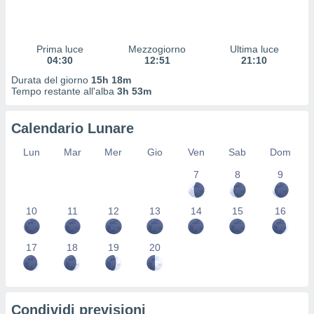
 profili
lezione
cità
izzata,
Prima luce
Mezzogiorno
Ultima luce
fili per
04:30
12:51
21:10
Durata del giorno
15h 18m
izzazione
Tempo restante all'alba
3h 53m
nuti,
 profili
Calendario Lunare
lezione
uti
Lun
Mar
Mer
Gio
Ven
Sab
Dom
zzati,
 le
7
8
9
ni degli
 misurare
zioni dei
10
11
12
13
14
15
16
,
ere il
17
18
19
20
so
he o la
ione di
enienti
Condividi previsioni
diverse,