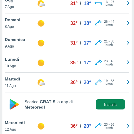
a", è
13
-
27
31°
/
18°
km/h
7 Ago
al sito
ettando
Domani
26
-
44
32°
/
18°
zione di
km/h
8 Ago
okie,
dei nostri
Domenica
21
-
38
che ci
31°
/
17°
km/h
9 Ago
no di
 e
e il
Lunedì
23
-
43
35°
/
17°
amento
km/h
10 Ago
 Web,
i
Martedì
19
-
33
re un
36°
/
20°
km/h
11 Ago
pecifico
arti la
à o
Scarica
GRATIS
la app di
i
Installa
Meteored!
zzati
 di esso.
sultare
Mercoledì
23
-
36
36°
/
20°
km/h
12 Ago
oni nella