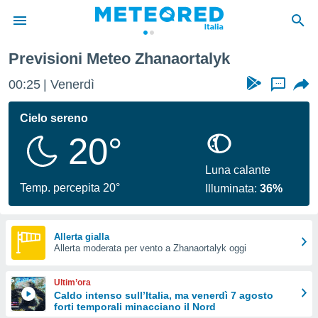
Previsioni Meteo Zhanaortalyk
tiva
rivacy
00:25
Venerdì
...
ti di
net
Cielo sereno
net)
20°
i
 da
nisti per
Luna calante
 che le
Temp. percepita 20°
Illuminata:
36%
ioni
iano di
È
Allerta gialla
 a
Allerta moderata per vento a Zhanaortalyk oggi
ito Web
do le
Ultim’ora
opzioni:
Caldo intenso sull’Italia, ma venerdì 7 agosto
forti temporali minacciano il Nord
 i