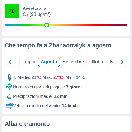
ioni
" o
Accettabile
tra
40
O₃ (98 µg/m³)
sui cookie
o sito
nostri
Che tempo fa a Zhanaortalyk a
agosto
mo il
te
ento dei
Giugno
Luglio
Agosto
Settembre
Ottobre
Novembre
re
T. Media:
21°C
Max:
27°C
Min:
14°C
ioni su
vo e/o
Numero di giorni di pioggia:
3
giorni
i,
 dati
Precipitazioni medie:
12 mm
er la
Velocità media del vento:
14 km/h
 della
à, creare
r la
Alba e tramonto
à
izzata,