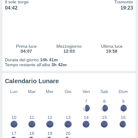
Il sole sorge
Tramonto
 profili
04:42
19:23
lezione
cità
izzata,
fili per
izzazione
nuti,
Prima luce
Mezzogiorno
Ultima luce
 profili
04:07
12:03
19:58
lezione
Durata del giorno
14h 41m
uti
Tempo restante all'alba
3h 42m
zzati,
 le
ni degli
Calendario Lunare
 misurare
zioni dei
Lun
Mar
Mer
Gio
Ven
Sab
Dom
,
7
8
9
ere il
so
10
11
12
13
14
15
16
he o la
ione di
enienti
17
18
19
20
diverse,