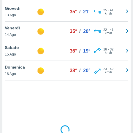
Giovedi
sui cookie
25
-
41
35°
/
21°
km/h
13 Ago
e il tuo
 in
Venerdì
22
-
41
35°
/
20°
o
km/h
14 Ago
 il
Sabato
azioni
16
-
32
36°
/
19°
km/h
15 Ago
kie
re
le a piè
Domenica
23
-
42
38°
/
20°
 del
km/h
16 Ago
to web.
ATIVA,
e
gie
i cookie
ccetti
zione dei