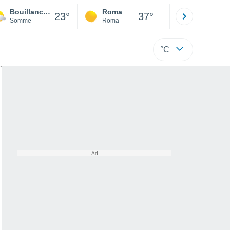
Bouillancourt-en-Séry
Roma
Milano
23°
37°
Somme
Roma
Milano
°C