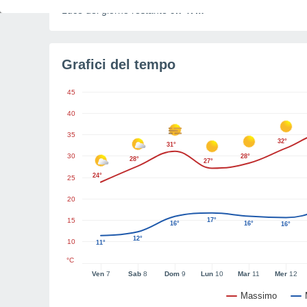
Luce del giorno restante
9h 47m
Grafici del tempo
45
40
35
32°
31°
30
28°
28°
27°
24°
25
20
15
17°
16°
16°
16°
12°
10
11°
°C
Ven
7
Sab
8
Dom
9
Lun
10
Mar
11
Mer
12
Massimo