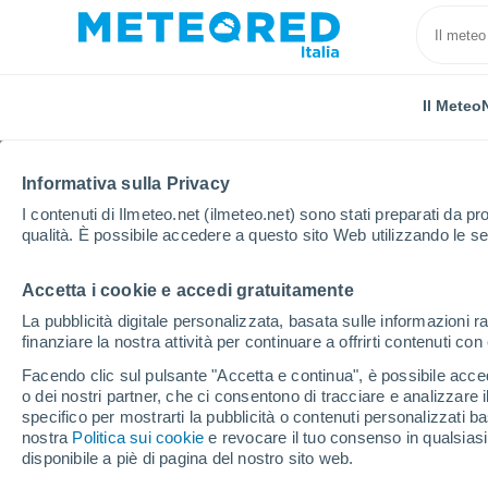
Il Meteo
Informativa sulla Privacy
I contenuti di Ilmeteo.net (ilmeteo.net) sono stati preparati da pro
qualità. È possibile accedere a questo sito Web utilizzando le se
Accetta i cookie e accedi gratuitamente
Home
Francia
Alta Francia
Somme
Bouilla
La pubblicità digitale personalizzata, basata sulle informazioni ra
finanziare la nostra attività per continuare a offrirti contenuti co
Previsioni Meteo Bouil
Facendo clic sul pulsante "Accetta e continua", è possibile accede
o dei nostri partner, che ci consentono di tracciare e analizzare
12:16
Venerdì
specifico per mostrarti la pubblicità o contenuti personalizzati b
nostra
Politica sui cookie
e revocare il tuo consenso in qualsia
disponibile a piè di pagina del nostro sito web.
Sereno