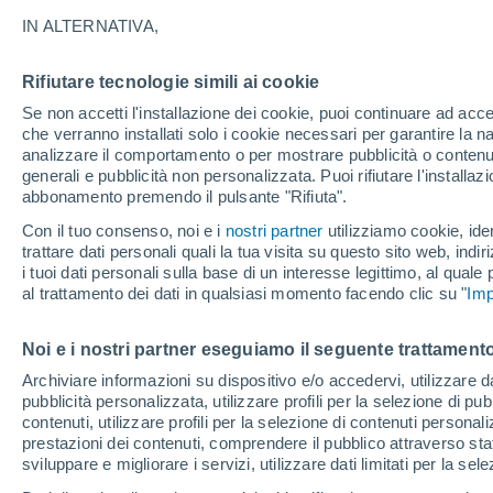
22°
IN ALTERNATIVA,
Rifiutare tecnologie simili ai cookie
Sud
Se non accetti l'installazione dei cookie, puoi continuare ad acc
Temp. percepita 22°
6
-
21 km/
che verranno installati solo i cookie necessari per garantire la n
analizzare il comportamento o per mostrare pubblicità o contenut
generali e pubblicità non personalizzata. Puoi rifiutare l'install
abbonamento premendo il pulsante "Rifiuta".
Ultim'ora.
L’estate non cambia rotta: caldo fino a metà
Con il tuo consenso, noi e i
nostri partner
utilizziamo cookie, iden
agosto, svolta possibile solo a fine mese
trattare dati personali quali la tua visita su questo sito web, indiri
i tuoi dati personali sulla base di un interesse legittimo, al quale
Il Meteo 1 - 7
Attualità
Mappa di nuvolosità
Radar 
al trattamento dei dati in qualsiasi momento facendo clic su "
Imp
Noi e i nostri partner eseguiamo il seguente trattamento
Domani
Domenica
Oggi
Archiviare informazioni su dispositivo e/o accedervi, utilizzare dati
pubblicità personalizzata, utilizzare profili per la selezione di pu
8 Ago
9 Ago
7 Ago
contenuti, utilizzare profili per la selezione di contenuti personal
prestazioni dei contenuti, comprendere il pubblico attraverso stat
sviluppare e migliorare i servizi, utilizzare dati limitati per la sel