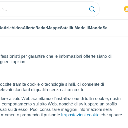
Notizie
Video
Allerte
Radar
Mappe
Satelliti
Modelli
Mondo
Sci
fessionisti per garantire che le informazioni offerte siano di
guenti opzioni:
ncourt-en-Séry
ccolte tramite cookie o tecnologie simili, ci consente di
n elevati standard di qualità senza alcun costo.
lancourt-en-Séry
re al sito Web accettando l'installazione di tutti i cookie, nostri
 il comportamento sul sito Web, nonché di sviluppare un profilo
...
asati su di esso. Puoi consultare maggiori informazioni nella
si momento premendo il pulsante
Impostazioni cookie
che appare
Per ora
Intervalli nuvolosi nelle prossime
ore