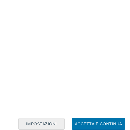
Calendario Lunare
Lun
Mar
Mer
Gio
Ven
Sab
Dom
7
8
9
10
11
12
13
14
15
16
17
18
19
20
IMPOSTAZIONI
ACCETTA E CONTINUA