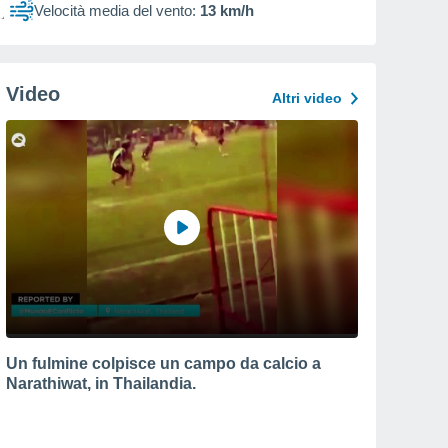
Velocità media del vento:
13 km/h
Video
Altri video
Un fulmine colpisce un campo da calcio a
Narathiwat, in Thailandia.