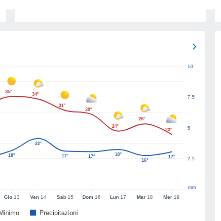
10
35°
34°
7.5
31°
29°
26°
24°
5
23°
22°
18°
18°
17°
17°
17°
2.5
16°
mm
Gio
13
Ven
14
Sab
15
Dom
16
Lun
17
Mar
18
Mer
19
Minimo
Precipitazioni