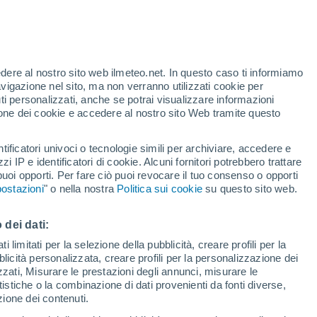
edere al nostro sito web ilmeteo.net. In questo caso ti informiamo
h
avigazione nel sito, ma non verranno utilizzati cookie per
i personalizzati, anche se potrai visualizzare informazioni
azione dei cookie e accedere al nostro sito Web tramite questo
tificatori univoci o tecnologie simili per archiviare, accedere e
zzi IP e identificatori di cookie. Alcuni fornitori potrebbero trattare
 puoi opporti. Per fare ciò puoi revocare il tuo consenso o opporti
di pioggia
Satelliti
Modelli
ostazioni
" o nella nostra
Politica sui cookie
su questo sito web.
 dei dati:
Lunedì
Martedì
Mercoledì
Giovedi
 limitati per la selezione della pubblicità, creare profili per la
bblicità personalizzata, creare profili per la personalizzazione dei
10 Ago
11 Ago
12 Ago
13 Ago
izzati, Misurare le prestazioni degli annunci, misurare le
istiche o la combinazione di dati provenienti da fonti diverse,
ezione dei contenuti.