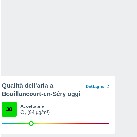
Qualità dell'aria a
Dettaglio
Bouillancourt-en-Séry oggi
Accettabile
38
O₃ (94 µg/m³)