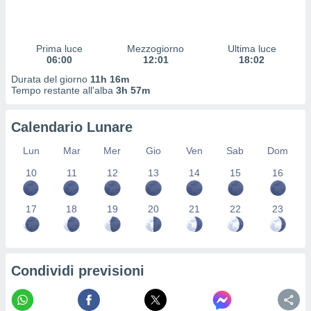
 profili
lezione
cità
izzata,
Prima luce
Mezzogiorno
Ultima luce
fili per
06:00
12:01
18:02
Durata del giorno
11h 16m
izzazione
Tempo restante all'alba
3h 57m
nuti,
 profili
Calendario Lunare
lezione
uti
Lun
Mar
Mer
Gio
Ven
Sab
Dom
zzati,
 le
10
11
12
13
14
15
16
ni degli
 misurare
zioni dei
17
18
19
20
21
22
23
,
ere il
so
Condividi previsioni
he o la
ione di
enienti
diverse,