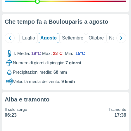
ioni
" o
tra
sui cookie
o sito
Che tempo fa a Boulouparis a
agosto
nostri
Giugno
Luglio
Agosto
Settembre
Ottobre
Novembre
mo il
T. Media:
19°C
Max:
23°C
Min:
15°C
te
ento dei
Numero di giorni di pioggia:
7
giorni
Precipitazioni medie:
68 mm
re
ioni su
Velocità media del vento:
9 km/h
vo e/o
i,
 dati
Alba e tramonto
er la
 della
Il sole sorge
Tramonto
à, creare
06:23
17:39
r la
à
izzata,