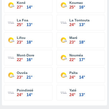
Koné
Koumac
27°
14°
25°
16°
La Foa
La Tontouta
25°
13°
24°
13°
Lifou
Maré
23°
18°
23°
18°
Mont-Dore
Nouméa
22°
16°
22°
17°
Ouvéa
Païta
23°
21°
24°
14°
Poindimié
Yaté
24°
14°
24°
13°