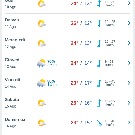
a", è
12
-
30
24°
/
13°
km/h
10 Ago
al sito
ettando
Domani
10
-
25
26°
/
13°
zione di
km/h
11 Ago
okie,
dei nostri
Mercoledì
10
-
27
che ci
24°
/
13°
km/h
12 Ago
no di
 e
e il
Giovedi
70%
9
-
29
24°
/
14°
amento
3.5 mm
km/h
13 Ago
 Web,
i
Venerdì
80%
18
-
43
re un
23°
/
17°
1.4 mm
km/h
14 Ago
pecifico
arti la
Sabato
à o
16
-
39
23°
/
16°
km/h
i
15 Ago
zzati
 di esso.
Domenica
18
-
48
sultare
23°
/
15°
km/h
16 Ago
oni nella