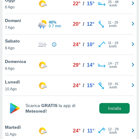
a", è
25
-
48
22°
/
15°
km/h
6 Ago
al sito
ettando
Domani
40%
11
-
25
20°
/
12°
zione di
0.7 mm
km/h
7 Ago
okie,
dei nostri
Sabato
11
-
19
che ci
24°
/
10°
km/h
8 Ago
no di
 e
e il
Domenica
14
-
27
29°
/
14°
amento
km/h
9 Ago
 Web,
i
Lunedì
19
-
41
re un
24°
/
15°
km/h
10 Ago
pecifico
arti la
à o
Scarica
GRATIS
la app di
i
Installa
Meteored!
zzati
 di esso.
sultare
Martedì
12
-
29
24°
/
11°
km/h
11 Ago
oni nella