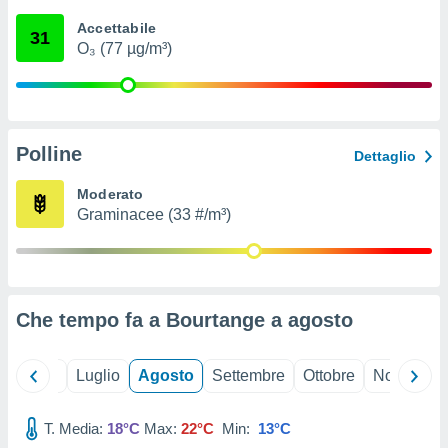
ioni
" o
Accettabile
tra
31
O₃ (77 µg/m³)
sui cookie
o sito
nostri
Polline
Dettaglio
mo il
te
Moderato
ento dei
Graminacee (33 #/m³)
re
ioni su
vo e/o
i,
Che tempo fa a Bourtange a
agosto
 dati
er la
 della
Giugno
Luglio
Agosto
Settembre
Ottobre
Novembre
à, creare
r la
à
T. Media:
18°C
Max:
22°C
Min:
13°C
izzata,