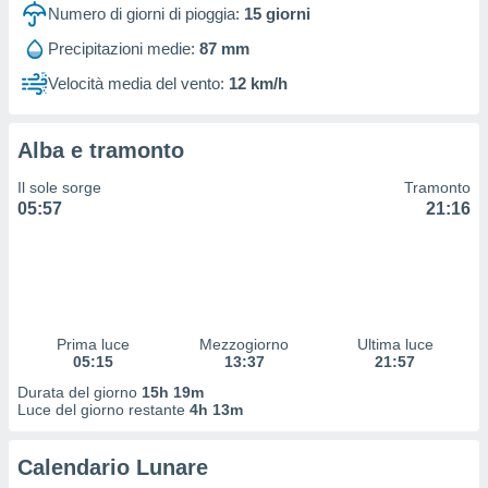
 profili
Numero di giorni di pioggia:
15
giorni
lezione
Precipitazioni medie:
87 mm
cità
izzata,
Velocità media del vento:
12 km/h
fili per
izzazione
Alba e tramonto
nuti,
 profili
Il sole sorge
Tramonto
lezione
05:57
21:16
uti
zzati,
 le
ni degli
 misurare
zioni dei
,
Prima luce
Mezzogiorno
Ultima luce
05:15
13:37
21:57
ere il
Durata del giorno
15h 19m
so
Luce del giorno restante
4h 13m
he o la
ione di
Calendario Lunare
enienti
diverse,