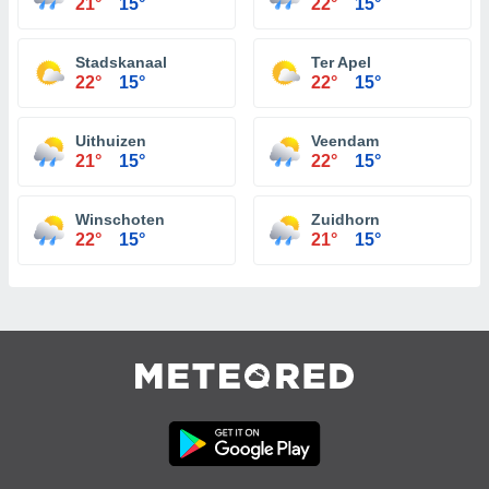
21°
15°
22°
15°
Stadskanaal
Ter Apel
22°
15°
22°
15°
Uithuizen
Veendam
21°
15°
22°
15°
Winschoten
Zuidhorn
22°
15°
21°
15°