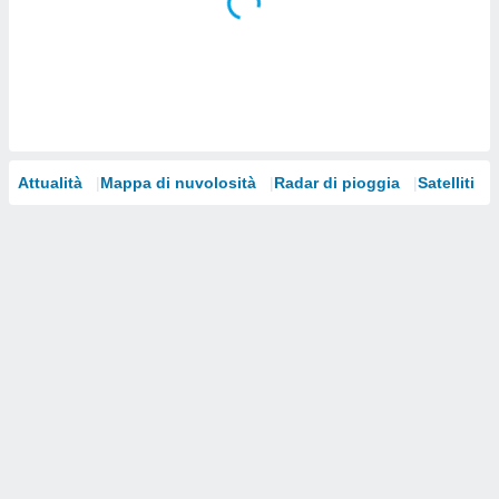
i nostri
artner
Attualità
Mappa di nuvolosità
Radar di pioggia
Satelliti