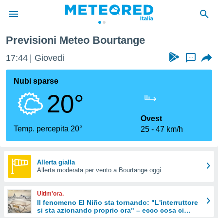
Previsioni Meteo Bourtange
tiva
rivacy
17:44
Giovedi
...
ti di
net
Nubi sparse
net)
20°
i
 da
nisti per
Ovest
 che le
Temp. percepita 20°
25
47 km/h
ioni
iano di
È
Allerta gialla
 a
Allerta moderata per vento a Bourtange oggi
ito Web
do le
Ultim'ora.
opzioni:
Il fenomeno El Niño sta tornando: "L'interruttore
si sta azionando proprio ora" – ecco cosa ci
 i