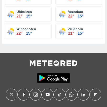
Uithuizen
Veendam
21°
15°
22°
15°
Winschoten
Zuidhorn
22°
15°
21°
15°