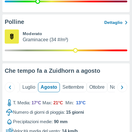
ioni
" o
tra
sui cookie
o sito
Polline
Dettaglio
Moderato
nostri
Graminacee (34 #/m³)
mo il
te
ento dei
Che tempo fa a Zuidhorn a
agosto
re
ioni su
vo e/o
Giugno
Luglio
Agosto
Settembre
Ottobre
Novembre
i,
 dati
er la
T. Media:
17°C
Max:
21°C
Min:
13°C
 della
Numero di giorni di pioggia:
15
giorni
à, creare
r la
Precipitazioni medie:
90 mm
à
izzata,
Velocità media del vento:
14 km/h