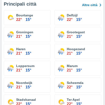
Principali città
Altre città
Bourtange
Delfzijl
22°
15°
22°
15°
Groningen
Grootegast
21°
15°
21°
15°
Haren
Hoogezand
21°
15°
21°
15°
Loppersum
Marum
21°
15°
21°
15°
Noordwijk
Scheemda
21°
15°
22°
15°
Stadskanaal
Ter Apel
22°
15°
22°
15°