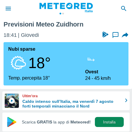
Previsioni Meteo Zuidhorn
tiva
rivacy
18:41
Giovedi
...
ti di
net
Nubi sparse
net)
18°
i
 da
nisti per
Ovest
 che le
Temp. percepita 18°
24
45 km/h
ioni
iano di
È
Ultim’ora
Caldo intenso sull’Italia, ma venerdì 7 agosto
 a
forti temporali minacciano il Nord
ito Web
do le
opzioni:
Scarica
GRATIS
la app di
Meteored!
Installa
 i