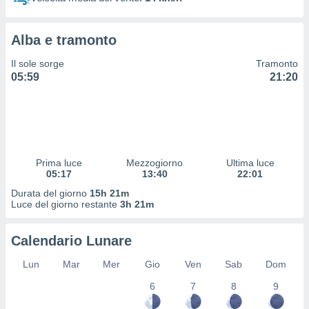
 profili
lezione
cità
Alba e tramonto
izzata,
fili per
Il sole sorge
Tramonto
05:59
21:20
izzazione
nuti,
 profili
lezione
uti
zzati,
Prima luce
Mezzogiorno
Ultima luce
 le
05:17
13:40
22:01
ni degli
 misurare
Durata del giorno
15h 21m
zioni dei
Luce del giorno restante
3h 21m
,
ere il
Calendario Lunare
so
Lun
Mar
Mer
Gio
Ven
Sab
Dom
he o la
ione di
6
7
8
9
enienti
diverse,