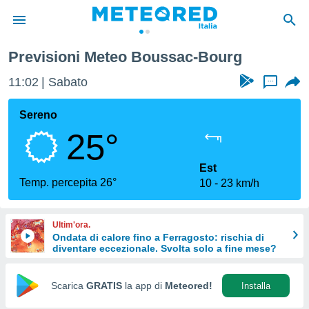
Previsioni Meteo Boussac-Bourg
tiva
rivacy
11:02
Sabato
...
ti di
net
Sereno
net)
25°
i
 da
nisti per
Est
 che le
Temp. percepita 26°
10
23 km/h
ioni
iano di
È
Ultim'ora.
Ondata di calore fino a Ferragosto: rischia di
 a
diventare eccezionale. Svolta solo a fine mese?
ito Web
do le
opzioni:
Scarica
GRATIS
la app di
Meteored!
Installa
 i