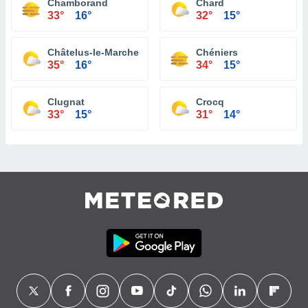
Chamborand
Chard
33°
16°
32°
15°
Châtelus-le-Marcheix
Chéniers
35°
16°
34°
15°
Clugnat
Crocq
33°
15°
31°
14°