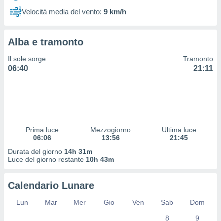
 profili
Velocità media del vento:
9 km/h
lezione
cità
izzata,
Alba e tramonto
fili per
Il sole sorge
Tramonto
izzazione
06:40
21:11
nuti,
 profili
lezione
uti
zzati,
 le
ni degli
Prima luce
Mezzogiorno
Ultima luce
 misurare
06:06
13:56
21:45
zioni dei
Durata del giorno
14h 31m
,
Luce del giorno restante
10h 43m
ere il
so
Calendario Lunare
he o la
ione di
Lun
Mar
Mer
Gio
Ven
Sab
Dom
enienti
8
9
diverse,