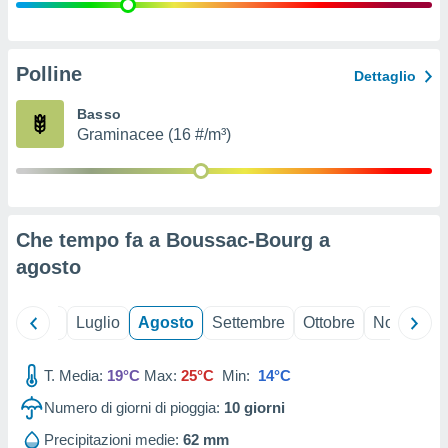
ioni
" o
tra
sui cookie
o sito
Polline
Dettaglio
Basso
nostri
Graminacee (16 #/m³)
mo il
te
ento dei
Che tempo fa a Boussac-Bourg a
re
agosto
ioni su
vo e/o
i,
Giugno
Luglio
Agosto
Settembre
Ottobre
Novembre
 dati
er la
 della
T. Media:
19°C
Max:
25°C
Min:
14°C
à, creare
r la
Numero di giorni di pioggia:
10
giorni
à
izzata,
Precipitazioni medie:
62 mm