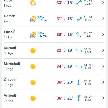
a", è
11
-
23
33°
/
15°
km/h
8 Ago
al sito
ettando
Domani
80%
21
-
39
31°
/
18°
zione di
6.7 mm
km/h
9 Ago
okie,
dei nostri
Lunedì
50%
11
-
37
che ci
30°
/
18°
3.6 mm
km/h
10 Ago
no di
 e
e il
Martedì
16
-
33
32°
/
19°
amento
km/h
11 Ago
 Web,
i
Mercoledì
14
-
32
re un
34°
/
19°
km/h
12 Ago
pecifico
arti la
Giovedi
à o
12
-
28
36°
/
20°
km/h
i
13 Ago
zzati
 di esso.
Venerdì
10
-
24
sultare
36°
/
21°
km/h
14 Ago
oni nella