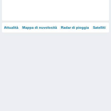
i nostri
artner
Attualità
Mappa di nuvolosità
Radar di pioggia
Satelliti