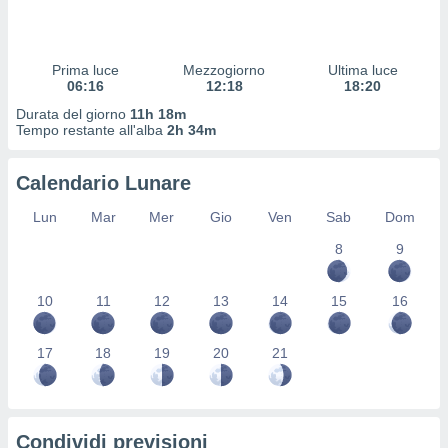
 profili
lezione
cità
izzata,
Prima luce
Mezzogiorno
Ultima luce
fili per
06:16
12:18
18:20
Durata del giorno
11h 18m
izzazione
Tempo restante all'alba
2h 34m
nuti,
 profili
Calendario Lunare
lezione
uti
Lun
Mar
Mer
Gio
Ven
Sab
Dom
zzati,
 le
8
9
ni degli
 misurare
zioni dei
10
11
12
13
14
15
16
,
ere il
17
18
19
20
21
so
he o la
ione di
enienti
Condividi previsioni
diverse,