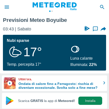
Previsioni Meteo Boyuibe
tiva
rivacy
03:43
Sabato
...
ti di
net
Nubi sparse
net)
17°
i
 da
nisti per
Luna calante
 che le
Temp. percepita 17°
Illuminata:
22%
ioni
iano di
È
Ultim'ora.
Ondata di calore fino a Ferragosto: rischia di
 a
diventare eccezionale. Svolta solo a fine mese?
ito Web
do le
opzioni:
Scarica
GRATIS
la app di
Meteored!
Installa
 i