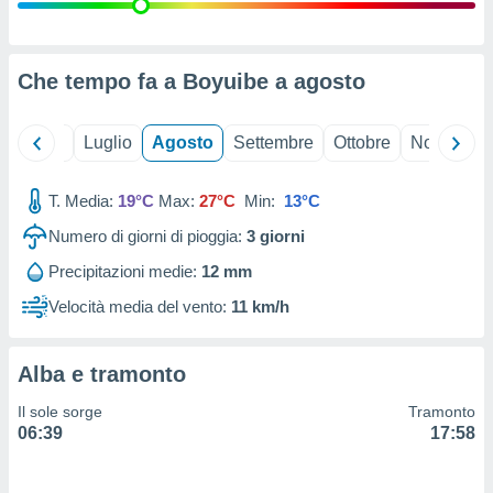
ioni
" o
tra
sui cookie
o sito
Che tempo fa a Boyuibe a
agosto
nostri
Giugno
Luglio
Agosto
Settembre
Ottobre
Novembre
mo il
T. Media:
19°C
Max:
27°C
Min:
13°C
te
ento dei
Numero di giorni di pioggia:
3
giorni
Precipitazioni medie:
12 mm
re
ioni su
Velocità media del vento:
11 km/h
vo e/o
i,
 dati
Alba e tramonto
er la
 della
Il sole sorge
Tramonto
à, creare
06:39
17:58
r la
à
izzata,