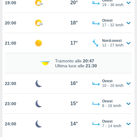
Ovest
20°
19:00
ito web
19
-
36
km/h
et. In
aso ti
Ovest
mo che
18°
20:00
17
-
32
km/h
installati
okie
i per
Nord-ovest
17°
21:00
 la
12
-
27
km/h
one nel
 non
Tramonto alle
20:47
utilizzati
Ultima luce alle
21:30
er
e il
amento o
Ovest
16°
22:00
rare
10
-
20
km/h
à o
i
Ovest
zzati,
15°
23:00
8
-
16
km/h
 potrai
are
ioni
Ovest
14°
24:00
7
-
14
km/h
e
à non