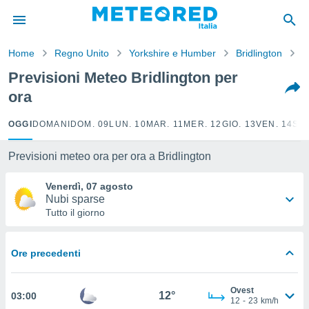
tiva
rivacy
Home
Regno Unito
Yorkshire e Humber
Bridlington
O
ti di
net
Previsioni Meteo Bridlington per
net)
ora
i
 da
nisti per
OGGI
DOMANI
DOM. 09
LUN. 10
MAR. 11
MER. 12
GIO. 13
VEN. 14
SAB
 che le
ioni
Previsioni meteo ora per ora a Bridlington
iano di
È
Venerdì, 07 agosto
Nubi sparse
 a
Tutto il giorno
ito Web
do le
opzioni:
Ore precedenti
 i
e
Ovest
12°
03:00
12
-
23
km/h
amente