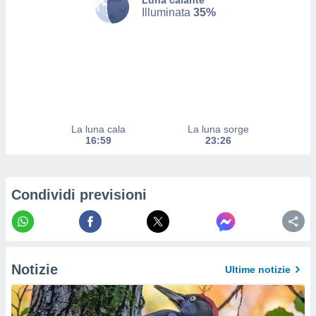
Luna calante
a su
Illuminata
35%
ito web,
IP e
tori di
Alcuni
ro
 tuoi dati
 sulla
un
La luna cala
La luna sorge
e
16:59
23:26
, al quale
rti. Per
puoi
il tuo
Condividi previsioni
o o
l
nto dei
ualsiasi
 facendo
Notizie
Ultime notizie
ioni
" o
tra
sui cookie