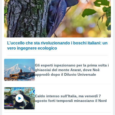
o sito
nostri
mo il
te
ento dei
L’uccello che sta rivoluzionando i boschi italiani: un
vero ingegnere ecologico
re
ioni su
vo e/o
i,
Gli esperti ispezionano per la prima volta i
 dati
ghiacciai del monte Ararat, dove Noè
er la
approdò dopo il Diluvio Universale
 della
à, creare
r la
à
Caldo intenso sull’Italia, ma venerdì 7
izzata,
agosto forti temporali minacciano il Nord
 profili
lezione
cità