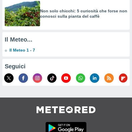
izzata,
fili per
Non solo chicchi: 5 curiosità che forse non
conosci sulla pianta del caffè
izzazione
nuti,
 profili
lezione
Il Meteo...
uti
zzati,
Il Meteo 1 - 7
 le
ni degli
 misurare
Seguici
zioni dei
,
ere il
so
he o la
ione di
enienti
diverse,
re e
e i
tilizzare