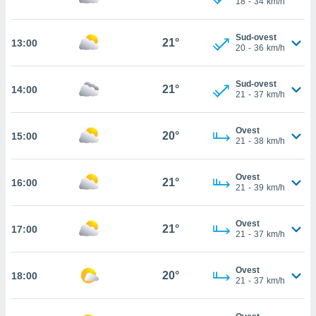
18
-
34
km/h
 in
o
Sud-ovest
21°
13:00
20
-
36
km/h
 il
azioni
Sud-ovest
21°
14:00
kie
21
-
37
km/h
re
le a piè
Ovest
 del
20°
15:00
21
-
38
km/h
to web.
Ovest
21°
16:00
ATIVA,
21
-
39
km/h
e
Ovest
gie
21°
17:00
21
-
37
km/h
i cookie
ccetti
Ovest
zione dei
20°
18:00
21
-
37
km/h
puoi
re ad
 al