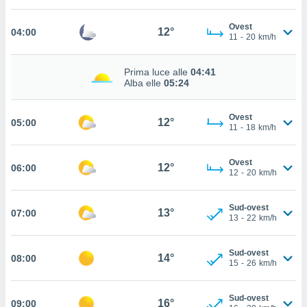
cità
Ovest
12°
04:00
11
-
20
km/h
izzata,
ACCETTA
ulle
E
ioni
Prima luce alle
04:41
CONTINUA
tramite
Alba elle
05:24
e simili,
IMPOSTAZIONI
Ovest
nte di
12°
05:00
11
-
18
km/h
e la
tività per
re a
Ovest
12°
06:00
12
-
20
km/h
ontenuti
ti
 di
Sud-ovest
13°
senza
07:00
13
-
22
km/h
sto.
clic sul
Sud-ovest
14°
08:00
 "Accetta
15
-
26
km/h
a", è
Sud-ovest
al sito
16°
09:00