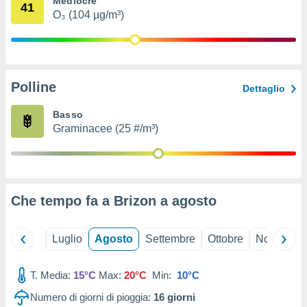
Mediocre
41
ioni
" o
O₃ (104 µg/m³)
tra
sui cookie
o sito
Polline
nostri
Dettaglio
mo il
Basso
te
Graminacee (25 #/m³)
ento dei
re
ioni su
vo e/o
Che tempo fa a Brizon a
agosto
i,
 dati
er la
Giugno
Luglio
Agosto
Settembre
Ottobre
Novembre
 della
à, creare
r la
T. Media:
15°C
Max:
20°C
Min:
10°C
à
Numero di giorni di pioggia:
16
giorni
izzata,