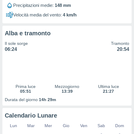
 profili
Precipitazioni medie:
148 mm
lezione
cità
Velocità media del vento:
4 km/h
izzata,
fili per
Alba e tramonto
izzazione
nuti,
Il sole sorge
Tramonto
 profili
06:24
20:54
lezione
uti
zzati,
 le
ni degli
 misurare
Prima luce
Mezzogiorno
Ultima luce
zioni dei
05:51
13:39
21:27
,
ere il
Durata del giorno
14h 29m
so
Calendario Lunare
he o la
ione di
Lun
Mar
Mer
Gio
Ven
Sab
Dom
enienti
diverse,