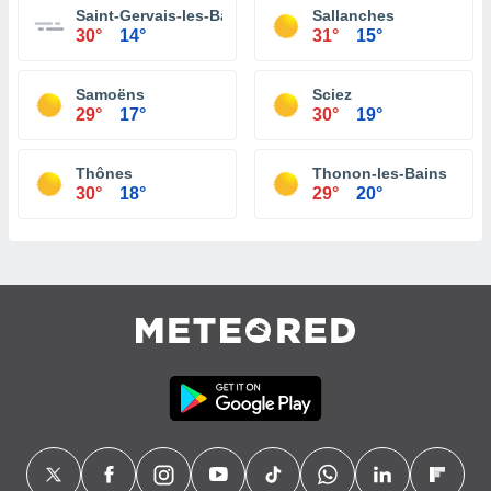
Saint-Gervais-les-Bains
Sallanches
30°
14°
31°
15°
Samoëns
Sciez
29°
17°
30°
19°
Thônes
Thonon-les-Bains
30°
18°
29°
20°