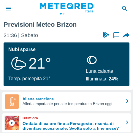
Previsioni Meteo Brizon
tiva
rivacy
21:36
Sabato
...
ti di
net
Nubi sparse
net)
21°
i
 da
nisti per
Luna calante
 che le
Temp. percepita 21°
Illuminata:
24%
ioni
iano di
È
Allerta arancione
 a
Allerta importante per alte temperature a Brizon oggi
ito Web
do le
Ultim'ora.
opzioni:
Ondata di calore fino a Ferragosto: rischia di
diventare eccezionale. Svolta solo a fine mese?
 i