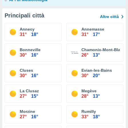
Principali città
Altre città
Annecy
Annemasse
31°
18°
31°
17°
Bonneville
Chamonix-Mont-Blanc
30°
16°
26°
13°
Cluses
Evian-les-Bains
30°
16°
30°
20°
La Clusaz
Megève
27°
15°
28°
13°
Morzine
Rumilly
27°
16°
33°
18°