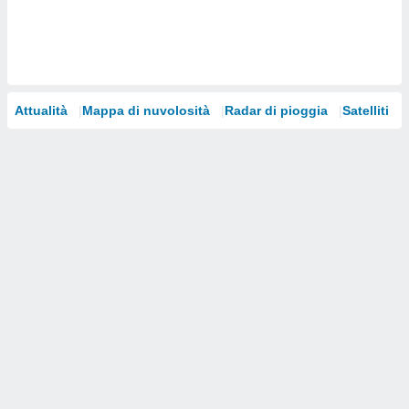
i nostri
artner
Attualità
Mappa di nuvolosità
Radar di pioggia
Satelliti