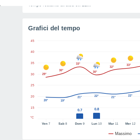
Tempo restante all'alba
3h 21m
Grafici del tempo
45
40
35
33°
33°
32°
30°
30°
30
29°
25
22°
22°
20
21°
21°
20°
19°
15
0.8
0.7
°C
Ven
7
Sab
8
Dom
9
Lun
10
Mar
11
Mer
12
Massimo