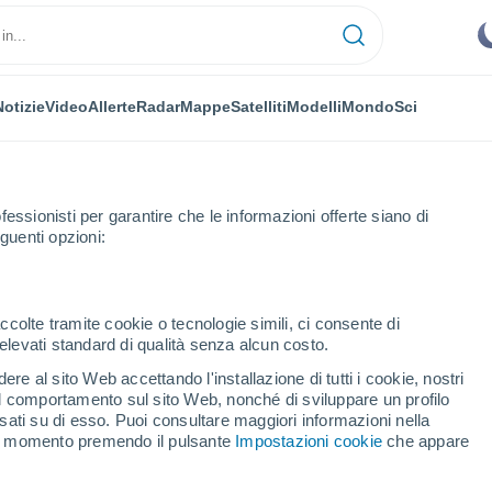
Notizie
Video
Allerte
Radar
Mappe
Satelliti
Modelli
Mondo
Sci
fessionisti per garantire che le informazioni offerte siano di
guenti opzioni:
a
Sciez
ccolte tramite cookie o tecnologie simili, ci consente di
n elevati standard di qualità senza alcun costo.
re al sito Web accettando l'installazione di tutti i cookie, nostri
 il comportamento sul sito Web, nonché di sviluppare un profilo
...
asati su di esso. Puoi consultare maggiori informazioni nella
si momento premendo il pulsante
Impostazioni cookie
che appare
Per ora
Cielo sereno nelle prossime ore