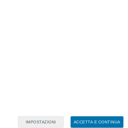
Calendario Lunare
Lun
Mar
Mer
Gio
Ven
Sab
Dom
7
8
9
10
11
12
13
14
15
16
17
18
19
20
IMPOSTAZIONI
ACCETTA E CONTINUA