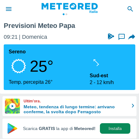
Previsioni Meteo Papa
tiva
rivacy
09:21
Domenica
...
ti di
net
Sereno
net)
25°
i
 da
nisti per
Sud-est
 che le
Temp. percepita 26°
2
12 km/h
ioni
iano di
È
Ultim'ora.
Meteo, tendenza di lungo termine: arrivano
 a
conferme, la svolta dopo Ferragosto
ito Web
do le
opzioni:
Scarica
GRATIS
la app di
Meteored!
Installa
 i