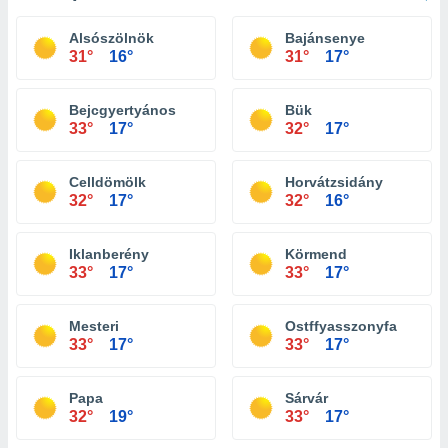
Alsószölnök
Bajánsenye
31°
16°
31°
17°
Bejcgyertyános
Bük
33°
17°
32°
17°
Celldömölk
Horvátzsidány
32°
17°
32°
16°
Iklanberény
Körmend
33°
17°
33°
17°
Mesteri
Ostffyasszonyfa
33°
17°
33°
17°
Papa
Sárvár
32°
19°
33°
17°