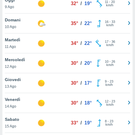
a", è
11
-
20
32°
/
19°
km/h
9 Ago
al sito
ettando
Domani
16
-
33
35°
/
22°
zione di
km/h
10 Ago
okie,
dei nostri
Martedì
17
-
36
che ci
34°
/
22°
km/h
11 Ago
no di
 e
e il
Mercoledì
10
-
26
30°
/
20°
amento
km/h
12 Ago
 Web,
i
Giovedi
9
-
23
re un
30°
/
17°
km/h
13 Ago
pecifico
arti la
Venerdì
à o
12
-
23
30°
/
18°
km/h
i
14 Ago
zzati
 di esso.
Sabato
8
-
23
sultare
33°
/
19°
km/h
15 Ago
oni nella