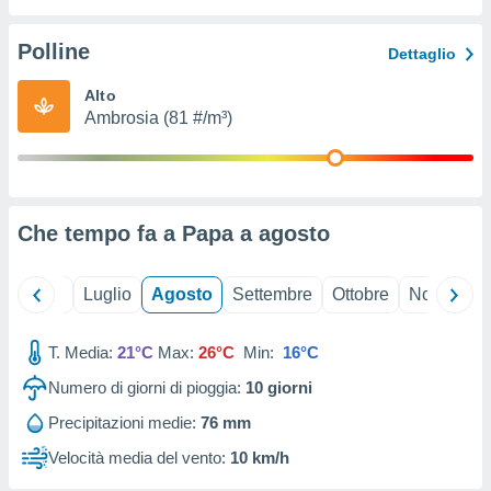
ioni
" o
tra
Polline
Dettaglio
sui cookie
o sito
Alto
Ambrosia (81 #/m³)
nostri
mo il
te
ento dei
Che tempo fa a Papa a
agosto
re
ioni su
Giugno
Luglio
Agosto
Settembre
Ottobre
Novembre
vo e/o
i,
T. Media:
21°C
Max:
26°C
Min:
16°C
 dati
er la
Numero di giorni di pioggia:
10
giorni
 della
à, creare
Precipitazioni medie:
76 mm
r la
Velocità media del vento:
10 km/h
à
izzata,