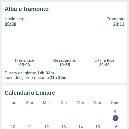
 profili
Alba e tramonto
lezione
cità
Il sole sorge
Tramonto
izzata,
05:38
20:11
fili per
izzazione
nuti,
 profili
lezione
uti
Prima luce
Mezzogiorno
Ultima luce
zzati,
05:03
12:55
20:46
 le
Durata del giorno
14h 33m
ni degli
Luce del giorno restante
11h 25m
 misurare
zioni dei
,
Calendario Lunare
ere il
Lun
Mar
Mer
Gio
Ven
Sab
Dom
so
9
he o la
ione di
enienti
10
11
12
13
14
15
16
diverse,