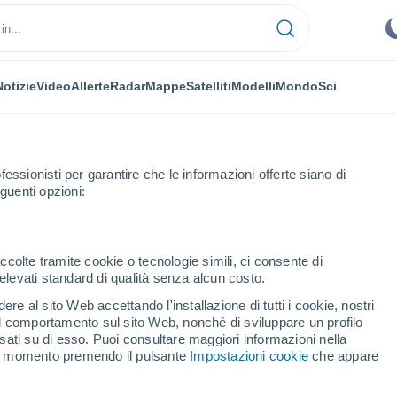
Notizie
Video
Allerte
Radar
Mappe
Satelliti
Modelli
Mondo
Sci
fessionisti per garantire che le informazioni offerte siano di
guenti opzioni:
Budapest Xi. Kerület
ccolte tramite cookie o tecnologie simili, ci consente di
n elevati standard di qualità senza alcun costo.
est Xi. Kerület
re al sito Web accettando l'installazione di tutti i cookie, nostri
 il comportamento sul sito Web, nonché di sviluppare un profilo
...
asati su di esso. Puoi consultare maggiori informazioni nella
si momento premendo il pulsante
Impostazioni cookie
che appare
Per ora
Intervalli nuvolosi nelle prossime
ore