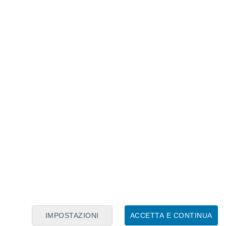
Calendario Lunare
Lun
Mar
Mer
Gio
Ven
Sab
Dom
7
8
9
10
11
12
13
14
15
16
17
18
19
20
IMPOSTAZIONI
ACCETTA E CONTINUA