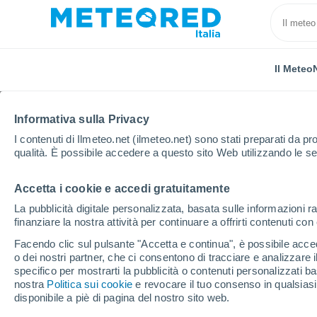
Il Meteo
Informativa sulla Privacy
I contenuti di Ilmeteo.net (ilmeteo.net) sono stati preparati da pro
qualità. È possibile accedere a questo sito Web utilizzando le se
Accetta i cookie e accedi gratuitamente
Home
Ungheria
Distretto Capitale di Budapest
La pubblicità digitale personalizzata, basata sulle informazioni ra
finanziare la nostra attività per continuare a offrirti contenuti co
Previsioni Meteo Budap
Facendo clic sul pulsante "Accetta e continua", è possibile accede
o dei nostri partner, che ci consentono di tracciare e analizzare
23:52
Venerdì
specifico per mostrarti la pubblicità o contenuti personalizzati b
nostra
Politica sui cookie
e revocare il tuo consenso in qualsia
disponibile a piè di pagina del nostro sito web.
Cielo sereno