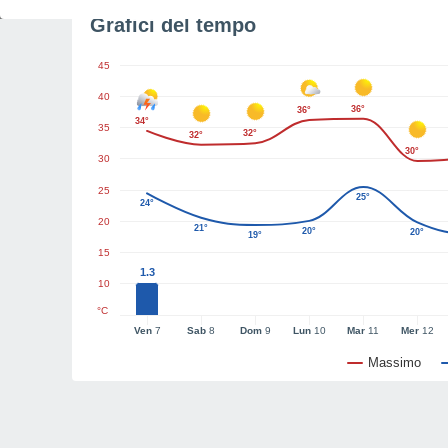
Grafici del tempo
45
40
36°
36°
34°
35
32°
32°
30°
30
25
25°
24°
20
21°
20°
20°
19°
15
1.3
10
°C
Ven
7
Sab
8
Dom
9
Lun
10
Mar
11
Mer
12
Massimo