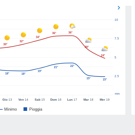
10
36°
36°
34°
7.5
32°
30°
29°
24°
5
22°
21°
19°
18°
18°
2.5
15°
15°
mm
Gio
13
Ven
14
Sab
15
Dom
16
Lun
17
Mar
18
Mer
19
Minimo
Pioggia