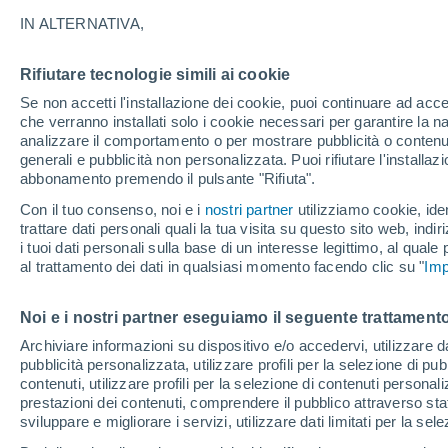
25°
IN ALTERNATIVA,
Rifiutare tecnologie simili ai cookie
Luna calan
Se non accetti l'installazione dei cookie, puoi continuare ad acc
Illuminata:
Temp. percepita 26°
che verranno installati solo i cookie necessari per garantire la n
analizzare il comportamento o per mostrare pubblicità o contenut
generali e pubblicità non personalizzata. Puoi rifiutare l'install
abbonamento premendo il pulsante "Rifiuta".
Ultim'ora.
Luca Lombroso non vede la fine del caldo:
Con il tuo consenso, noi e i
nostri partner
utilizziamo cookie, iden
"Ferragosto 2026 potrebbe entrare nella storia
trattare dati personali quali la tua visita su questo sito web, indiri
Ecco perché."
i tuoi dati personali sulla base di un interesse legittimo, al quale
Il Meteo 1 - 7
Attualità
Mappa di nuvolosità
Radar 
al trattamento dei dati in qualsiasi momento facendo clic su "
Imp
Noi e i nostri partner eseguiamo il seguente trattamento
Domani
Domenica
Oggi
Archiviare informazioni su dispositivo e/o accedervi, utilizzare dati
pubblicità personalizzata, utilizzare profili per la selezione di pu
8 Ago
9 Ago
7 Ago
contenuti, utilizzare profili per la selezione di contenuti personal
prestazioni dei contenuti, comprendere il pubblico attraverso stat
sviluppare e migliorare i servizi, utilizzare dati limitati per la sel
70%