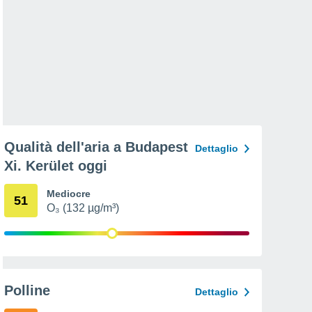
Qualità dell'aria a Budapest
Dettaglio
Xi. Kerület oggi
Mediocre
51
O₃ (132 µg/m³)
Polline
Dettaglio