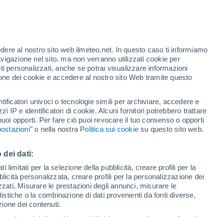
Allerta arancione
Allerta importante per alte
temperature a Budapest Xi. Kerület
oggi
te
edere al nostro sito web ilmeteo.net. In questo caso ti informiamo
35%
avigazione nel sito, ma non verranno utilizzati cookie per
i personalizzati, anche se potrai visualizzare informazioni
azione dei cookie e accedere al nostro sito Web tramite questo
tificatori univoci o tecnologie simili per archiviare, accedere e
.
zzi IP e identificatori di cookie. Alcuni fornitori potrebbero trattare
 puoi opporti. Per fare ciò puoi revocare il tuo consenso o opporti
di pioggia
Satelliti
Modelli
ostazioni
" o nella nostra
Politica sui cookie
su questo sito web.
 dei dati:
Lunedì
Martedì
Mercoledì
Giovedi
 limitati per la selezione della pubblicità, creare profili per la
bblicità personalizzata, creare profili per la personalizzazione dei
10 Ago
11 Ago
12 Ago
13 Ago
izzati, Misurare le prestazioni degli annunci, misurare le
istiche o la combinazione di dati provenienti da fonti diverse,
ezione dei contenuti.