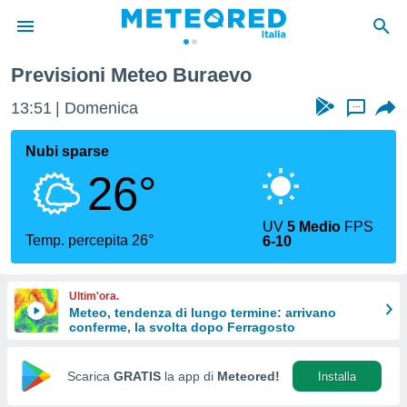
Previsioni Meteo Buraevo
tiva
rivacy
13:51
Domenica
...
ti di
net
Nubi sparse
net)
26°
i
 da
nisti per
UV
5 Medio
FPS
 che le
Temp. percepita 26°
6-10
ioni
iano di
È
Ultim'ora.
Meteo, tendenza di lungo termine: arrivano
 a
conferme, la svolta dopo Ferragosto
ito Web
do le
opzioni:
Scarica
GRATIS
la app di
Meteored!
Installa
 i