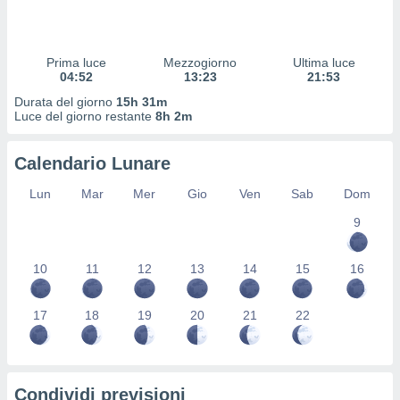
 profili
lezione
cità
izzata,
Prima luce
Mezzogiorno
Ultima luce
fili per
04:52
13:23
21:53
Durata del giorno
15h 31m
izzazione
Luce del giorno restante
8h 2m
nuti,
 profili
Calendario Lunare
lezione
uti
Lun
Mar
Mer
Gio
Ven
Sab
Dom
zzati,
 le
9
ni degli
 misurare
zioni dei
10
11
12
13
14
15
16
,
ere il
17
18
19
20
21
22
so
he o la
ione di
enienti
Condividi previsioni
diverse,