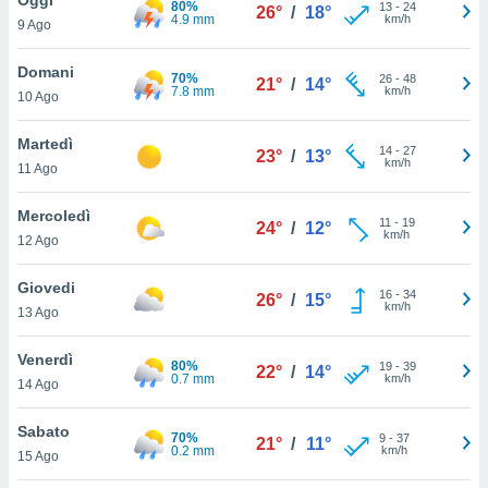
80%
a", è
13
-
24
26°
/
18°
4.9 mm
km/h
9 Ago
al sito
ettando
Domani
70%
26
-
48
21°
/
14°
zione di
7.8 mm
km/h
10 Ago
okie,
dei nostri
Martedì
14
-
27
che ci
23°
/
13°
km/h
11 Ago
no di
 e
e il
Mercoledì
11
-
19
24°
/
12°
amento
km/h
12 Ago
 Web,
i
Giovedi
16
-
34
re un
26°
/
15°
km/h
13 Ago
pecifico
arti la
Venerdì
à o
80%
19
-
39
22°
/
14°
0.7 mm
km/h
i
14 Ago
zzati
 di esso.
Sabato
70%
9
-
37
sultare
21°
/
11°
0.2 mm
km/h
15 Ago
oni nella