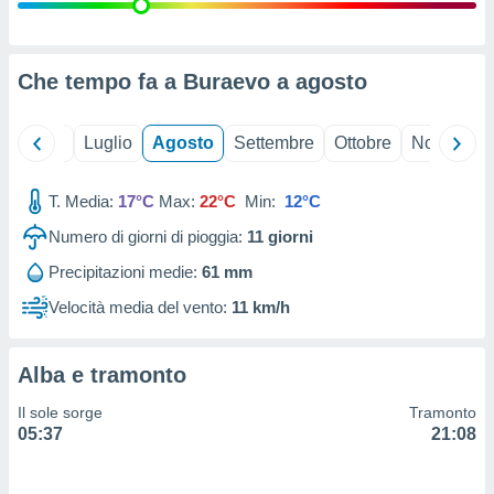
ioni
" o
tra
sui cookie
o sito
Che tempo fa a Buraevo a
agosto
nostri
Giugno
Luglio
Agosto
Settembre
Ottobre
Novembre
mo il
T. Media:
17°C
Max:
22°C
Min:
12°C
te
ento dei
Numero di giorni di pioggia:
11
giorni
Precipitazioni medie:
61 mm
re
ioni su
Velocità media del vento:
11 km/h
vo e/o
i,
 dati
Alba e tramonto
er la
 della
Il sole sorge
Tramonto
à, creare
05:37
21:08
r la
à
izzata,