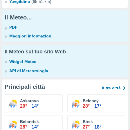
Yavgildino
(65.51 km)
Il Meteo...
PDF
Maggiori informazioni
Il Meteo sul tuo sito Web
Widget Meteo
API di Meteorologia
Principali città
Altre città
Askarovo
Belebey
29°
14°
28°
17°
Beloretsk
Birsk
28°
14°
27°
18°