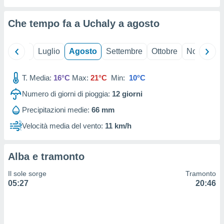
ioni
" o
tra
Che tempo fa a Uchaly a
agosto
sui cookie
o sito
Giugno
Luglio
Agosto
Settembre
Ottobre
Novembre
nostri
T. Media:
16°C
Max:
21°C
Min:
10°C
mo il
te
Numero di giorni di pioggia:
12
giorni
ento dei
Precipitazioni medie:
66 mm
re
Velocità media del vento:
11 km/h
ioni su
vo e/o
i,
Alba e tramonto
 dati
er la
Il sole sorge
Tramonto
 della
05:27
20:46
à, creare
r la
à
izzata,