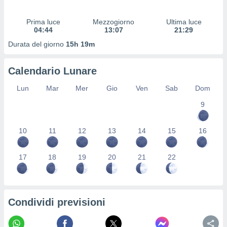
 profili
lezione
Prima luce
Mezzogiorno
Ultima luce
cità
04:44
13:07
21:29
izzata,
fili per
Durata del giorno
15h 19m
izzazione
Calendario Lunare
nuti,
 profili
Lun
Mar
Mer
Gio
Ven
Sab
Dom
lezione
uti
9
zzati,
 le
ni degli
10
11
12
13
14
15
16
 misurare
zioni dei
17
18
19
20
21
22
,
ere il
so
he o la
Condividi previsioni
ione di
enienti
diverse,