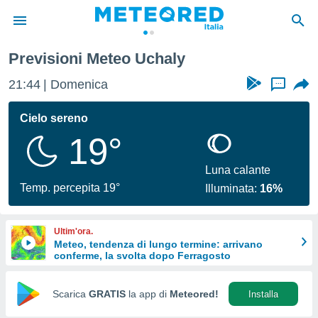
Previsioni Meteo Uchaly
tiva
rivacy
21:44
Domenica
...
ti di
net
Cielo sereno
net)
19°
i
 da
nisti per
Luna calante
 che le
Temp. percepita 19°
Illuminata:
16%
ioni
iano di
È
Ultim'ora.
Meteo, tendenza di lungo termine: arrivano
 a
conferme, la svolta dopo Ferragosto
ito Web
do le
opzioni:
Scarica
GRATIS
la app di
Meteored!
Installa
 i