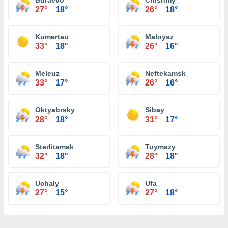
Buraevo
Chishmy
27°
18°
26°
18°
Kumertau
Maloyaz
33°
18°
26°
16°
Meleuz
Neftekamsk
33°
17°
26°
16°
Oktyabrsky
Sibay
28°
18°
31°
17°
Sterlitamak
Tuymazy
32°
18°
28°
18°
Uchaly
Ufa
27°
15°
27°
18°