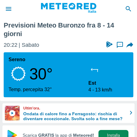
Previsioni Meteo Buronzo fra 8 - 14
tiva
giorni
rivacy
ti di
20:22
Sabato
...
net
net)
Sereno
i
 da
30°
nisti per
 che le
Est
ioni
Temp. percepita 32°
iano di
4
13 km/h
È
 a
Ultim'ora.
ito Web
Ondata di calore fino a Ferragosto: rischia di
do le
diventare eccezionale. Svolta solo a fine mese?
opzioni:
Scarica
GRATIS
la app di
Meteored!
Installa
 i