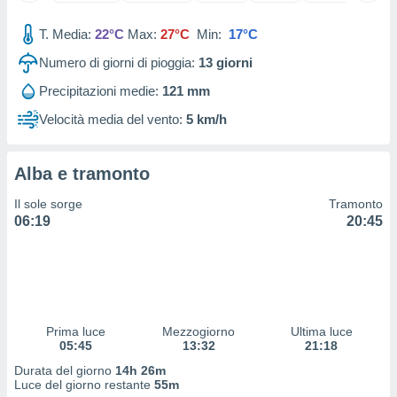
 e
ati
T. Media:
22°C
Max:
27°C
Min:
17°C
 quali la
a su
Numero di giorni di pioggia:
13
giorni
ito web,
IP e
Precipitazioni medie:
121 mm
tori di
Velocità media del vento:
5 km/h
Alcuni
ro
Alba e tramonto
 tuoi dati
 sulla
Il sole sorge
Tramonto
un
06:19
20:45
e
, al quale
rti. Per
puoi
il tuo
o o
l
Prima luce
Mezzogiorno
Ultima luce
nto dei
05:45
13:32
21:18
ualsiasi
Durata del giorno
14h 26m
 facendo
Luce del giorno restante
55m