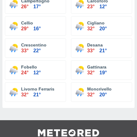
Campertogno
Carcoforo
26°
17°
23°
12°
Cellio
Cigliano
29°
16°
32°
20°
Crescentino
Desana
33°
22°
33°
21°
Fobello
Gattinara
24°
12°
32°
19°
Livorno Ferraris
Moncrivello
32°
21°
32°
20°