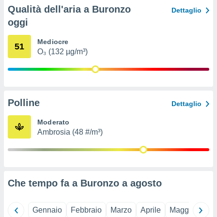
ioni
Qualità dell'aria a Buronzo
Dettaglio
e
à non
oggi
izzata.
utare
Mediocre
51
zione dei
O₃ (132 µg/m³)
 al
ito Web
questo
ento
Polline
 il
Dettaglio
Moderato
Ambrosia (48 #/m³)
o
, noi e i
rtner
mo
Che tempo fa a Buronzo a
agosto
tori
o
e simili
viare,
Gennaio
Febbraio
Marzo
Aprile
Maggio
Giu