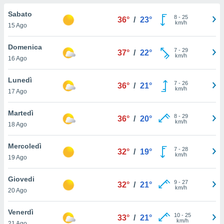
a", è
Sabato
8
-
25
36°
/
23°
al sito
km/h
15 Ago
ettando
zione di
Domenica
7
-
29
okie,
37°
/
22°
km/h
16 Ago
dei nostri
che ci
no di
Lunedì
7
-
26
36°
/
21°
 e
km/h
17 Ago
e il
amento
Martedì
8
-
29
 Web,
36°
/
20°
km/h
18 Ago
i
re un
Mercoledì
pecifico
7
-
28
32°
/
19°
km/h
arti la
19 Ago
à o
i
Giovedi
9
-
27
zzati
32°
/
21°
km/h
20 Ago
 di esso.
sultare
Venerdì
10
-
25
33°
/
21°
km/h
oni nella
21 Ago