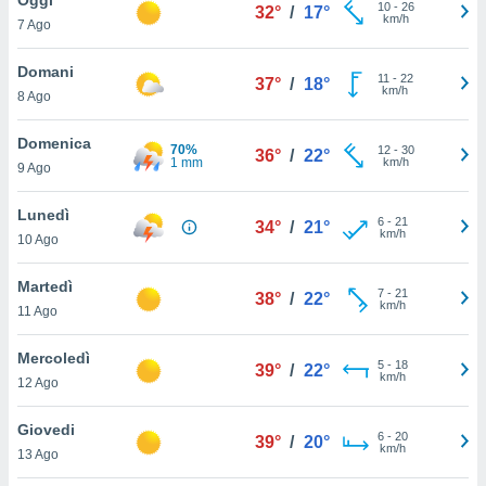
a", è
10
-
26
32°
/
17°
km/h
7 Ago
al sito
ettando
Domani
11
-
22
37°
/
18°
zione di
km/h
8 Ago
okie,
dei nostri
Domenica
70%
12
-
30
che ci
36°
/
22°
1 mm
km/h
9 Ago
no di
 e
e il
Lunedì
6
-
21
34°
/
21°
amento
km/h
10 Ago
 Web,
i
Martedì
7
-
21
re un
38°
/
22°
km/h
11 Ago
pecifico
arti la
Mercoledì
à o
5
-
18
39°
/
22°
km/h
i
12 Ago
zzati
 di esso.
Giovedi
6
-
20
sultare
39°
/
20°
km/h
13 Ago
oni nella