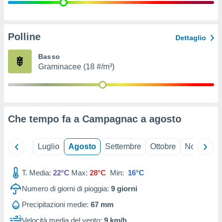
ioni
" o
tra
sui cookie
o sito
Polline
Dettaglio
Basso
nostri
Graminacee (18 #/m³)
mo il
te
ento dei
Che tempo fa a Campagnac a
agosto
re
ioni su
vo e/o
Giugno
Luglio
Agosto
Settembre
Ottobre
Novembre
i,
 dati
er la
T. Media:
22°C
Max:
28°C
Min:
16°C
 della
Numero di giorni di pioggia:
9
giorni
à, creare
r la
Precipitazioni medie:
67 mm
à
izzata,
Velocità media del vento:
9 km/h