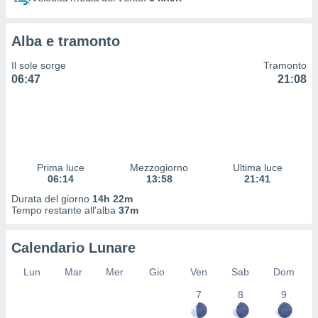
 profili
lezione
cità
Alba e tramonto
izzata,
fili per
Il sole sorge
Tramonto
06:47
21:08
izzazione
nuti,
 profili
lezione
uti
zzati,
Prima luce
Mezzogiorno
Ultima luce
 le
06:14
13:58
21:41
ni degli
 misurare
Durata del giorno
14h 22m
zioni dei
Tempo restante all'alba
37m
,
ere il
Calendario Lunare
so
Lun
Mar
Mer
Gio
Ven
Sab
Dom
he o la
ione di
7
8
9
enienti
diverse,