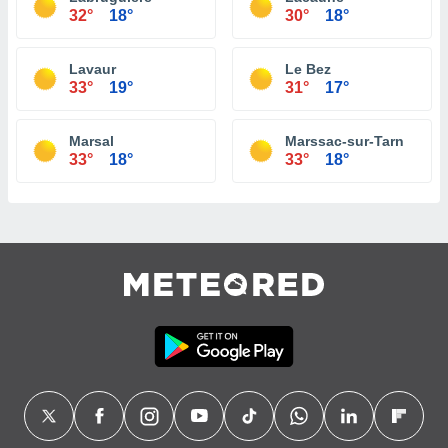
32°
18°
30°
18°
Lavaur
Le Bez
33°
19°
31°
17°
Marsal
Marssac-sur-Tarn
33°
18°
33°
18°