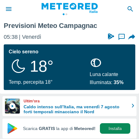
Previsioni Meteo Campagnac
tiva
rivacy
05:38
Venerdì
...
ti di
net
Cielo sereno
net)
18°
i
 da
nisti per
Luna calante
 che le
Temp. percepita 18°
Illuminata:
35%
ioni
iano di
È
Ultim’ora
Caldo intenso sull’Italia, ma venerdì 7 agosto
 a
forti temporali minacciano il Nord
ito Web
do le
opzioni:
Scarica
GRATIS
la app di
Meteored!
Installa
 i