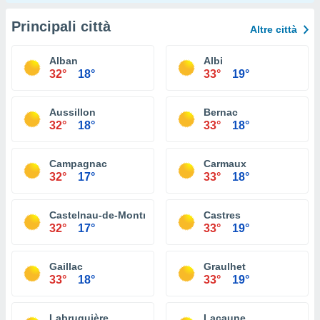
Principali città
Altre città
Alban
Albi
32°
18°
33°
19°
Aussillon
Bernac
32°
18°
33°
18°
Campagnac
Carmaux
32°
17°
33°
18°
Castelnau-de-Montmiral
Castres
32°
17°
33°
19°
Gaillac
Graulhet
33°
18°
33°
19°
Labruguière
Lacaune