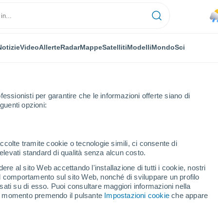
Notizie
Video
Allerte
Radar
Mappe
Satelliti
Modelli
Mondo
Sci
fessionisti per garantire che le informazioni offerte siano di
guenti opzioni:
Fassa
ccolte tramite cookie o tecnologie simili, ci consente di
n elevati standard di qualità senza alcun costo.
tello Di Fassa
re al sito Web accettando l'installazione di tutti i cookie, nostri
 il comportamento sul sito Web, nonché di sviluppare un profilo
...
asati su di esso. Puoi consultare maggiori informazioni nella
si momento premendo il pulsante
Impostazioni cookie
che appare
Per ora
Piogge deboli nelle prossime ore