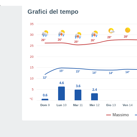
Grafici del tempo
35
30
28°
28°
26°
26°
26°
25°
25
20
15
15°
15°
14°
14°
14°
12°
10
4.6
3.6
5
2.4
0.6
°C
Dom
9
Lun
10
Mar
11
Mer
12
Gio
13
Ven
14
Massimo