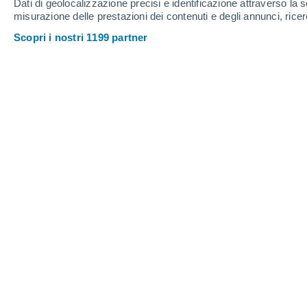
Dati di geolocalizzazione precisi e identificazione attraverso la s
80%
80%
50%
4.6 mm
3.6 mm
misurazione delle prestazioni dei contenuti e degli annunci, ricer
0.6 mm
26°
/
15°
25°
/
15°
26°
/
12°
Scopri i nostri 1199 partner
6
-
30
km/h
5
-
27
km/h
6
9
-
30
km/h
Meteo Campitello Di Fassa oggi
, 9 a
Nubi sparse
22°
11:00
T. Percepita
24°
Pioggia debole
30%
23°
12:00
0.2 mm
T. Percepita
25°
Pioggia debole
30%
24°
13:00
0.2 mm
T. Percepita
25°
Nubi sparse
25°
14:00
T. Percepita
26°