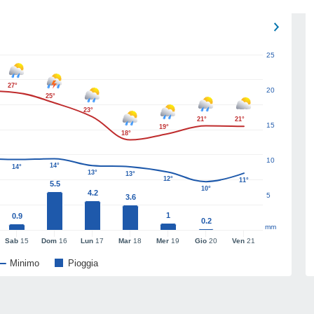
25
27°
20
25°
23°
21°
21°
15
19°
18°
10
14°
14°
13°
13°
12°
11°
5.5
10°
4.2
5
3.6
1
0.9
0.2
mm
Sab
15
Dom
16
Lun
17
Mar
18
Mer
19
Gio
20
Ven
21
Minimo
Pioggia