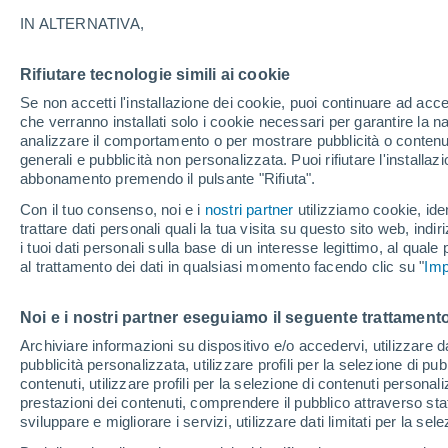
22°
IN ALTERNATIVA,
Rifiutare tecnologie simili ai cookie
UV
6 Alto
Se non accetti l'installazione dei cookie, puoi continuare ad acc
Temp. percepita 24°
FPS
15-25
che verranno installati solo i cookie necessari per garantire la n
analizzare il comportamento o per mostrare pubblicità o contenut
generali e pubblicità non personalizzata. Puoi rifiutare l'install
abbonamento premendo il pulsante "Rifiuta".
Ultim'ora.
Meteo, tendenza di lungo termine: arrivano
Con il tuo consenso, noi e i
nostri partner
utilizziamo cookie, iden
conferme, la svolta dopo Ferragosto
trattare dati personali quali la tua visita su questo sito web, indiri
i tuoi dati personali sulla base di un interesse legittimo, al quale
al trattamento dei dati in qualsiasi momento facendo clic su "
Imp
Il Meteo 1 - 7
Attualità
Mappa di pioggia
Radar di 
Noi e i nostri partner eseguiamo il seguente trattamento
Archiviare informazioni su dispositivo e/o accedervi, utilizzare dati
Domani
Martedì
M
Oggi
pubblicità personalizzata, utilizzare profili per la selezione di pu
10 Ago
11 Ago
9 Ago
contenuti, utilizzare profili per la selezione di contenuti personal
prestazioni dei contenuti, comprendere il pubblico attraverso stat
sviluppare e migliorare i servizi, utilizzare dati limitati per la sel