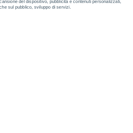
cansione del dispositivo, pubblicità e contenuti personalizzati,
90%
70%
2.4 mm
0.9 mm
che sul pubblico, sviluppo di servizi.
26°
/
14°
28°
/
14°
28°
/
14°
27°
/
14°
-
27
km/h
7
-
26
km/h
6
-
33
km/h
4
-
38
km/h
gosto
Ovest
6 Alto
4
-
18 km/h
FPS:
15-25
Ovest
7 Alto
4
-
19 km/h
FPS:
15-25
Ovest
7 Alto
4
-
19 km/h
FPS:
15-25
Sud-ovest
8 Molto alto!
5
-
19 km/h
FPS:
25-50