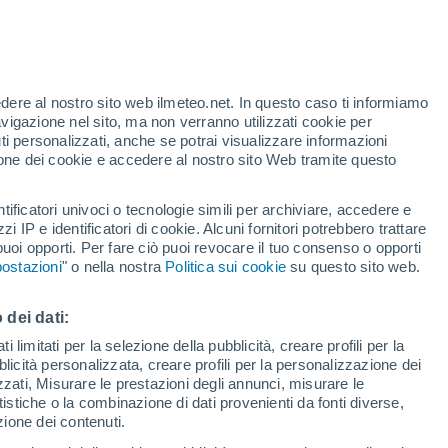
Bollettino neve
Impianti di
Piste aperte
risalita
- / 11
- / 10
edere al nostro sito web ilmeteo.net. In questo caso ti informiamo
avigazione nel sito, ma non verranno utilizzati cookie per
Km sciabili
Neve
i personalizzati, anche se potrai visualizzare informazioni
- / 10
-
azione dei cookie e accedere al nostro sito Web tramite questo
Allerta gialla
tificatori univoci o tecnologie simili per archiviare, accedere e
Allerta moderata per temporale a
Campitello Di Fassa oggi
zzi IP e identificatori di cookie. Alcuni fornitori potrebbero trattare
 puoi opporti. Per fare ciò puoi revocare il tuo consenso o opporti
ostazioni
" o nella nostra
Politica sui cookie
su questo sito web.
pioggia
Satelliti
Modelli
 dei dati:
 limitati per la selezione della pubblicità, creare profili per la
ercoledì
Giovedi
Venerdì
Sabato
bblicità personalizzata, creare profili per la personalizzazione dei
12 Ago
13 Ago
14 Ago
15 Ago
izzati, Misurare le prestazioni degli annunci, misurare le
istiche o la combinazione di dati provenienti da fonti diverse,
ezione dei contenuti.