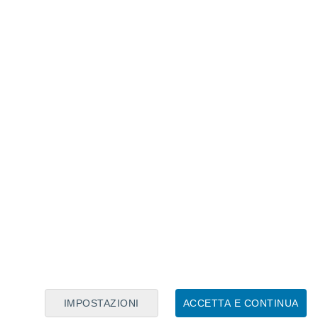
Calendario Lunare
Lun
Mar
Mer
Gio
Ven
Sab
Dom
9
10
11
12
13
14
15
16
17
18
19
20
21
22
IMPOSTAZIONI
ACCETTA E CONTINUA