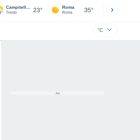
Campitello Di Fassa
Roma
Milano
23°
35°
Trento
Roma
Milano
°C