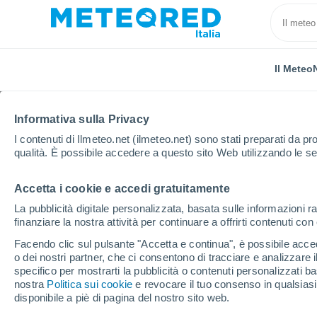
Il Meteo
Informativa sulla Privacy
I contenuti di Ilmeteo.net (ilmeteo.net) sono stati preparati da pro
qualità. È possibile accedere a questo sito Web utilizzando le se
Accetta i cookie e accedi gratuitamente
Home
Provincia autonoma di Trento
Campitello Di 
La pubblicità digitale personalizzata, basata sulle informazioni ra
finanziare la nostra attività per continuare a offrirti contenuti co
Previsioni Meteo Campi
Facendo clic sul pulsante "Accetta e continua", è possibile accede
o dei nostri partner, che ci consentono di tracciare e analizzare
11:08
Domenica
specifico per mostrarti la pubblicità o contenuti personalizzati b
nostra
Politica sui cookie
e revocare il tuo consenso in qualsia
disponibile a piè di pagina del nostro sito web.
Nubi sparse