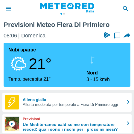
Previsioni Meteo Fiera Di Primiero
tiva
rivacy
08:06
Domenica
...
ti di
net
Nubi sparse
net)
21°
i
 da
nisti per
Nord
 che le
Temp. percepita 21°
3
15 km/h
ioni
iano di
È
Allerta gialla
 a
Allerta moderata per temporale a Fiera Di Primiero oggi
ito Web
do le
Previsioni
opzioni:
Un Mediterraneo caldissimo con temperature
record: quali sono i rischi per i prossimi mesi?
 i