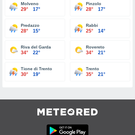
Molveno
Pinzolo
29°
17°
28°
17°
Predazzo
Rabbi
28°
15°
25°
14°
Riva del Garda
Rovereto
34°
22°
34°
21°
Tione di Trento
Trento
30°
19°
35°
21°