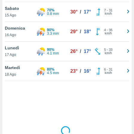
Sabato
sui cookie
70%
7
-
31
30°
/
17°
0.8 mm
km/h
15 Ago
e il tuo
 in
Domenica
90%
4
-
35
29°
/
18°
o
3.3 mm
km/h
16 Ago
 il
Lunedì
90%
azioni
5
-
33
26°
/
17°
4.1 mm
km/h
17 Ago
kie
re
le a piè
Martedì
80%
6
-
31
23°
/
16°
 del
4.5 mm
km/h
18 Ago
to web.
ATIVA,
e
gie
i cookie
ccetti
zione dei