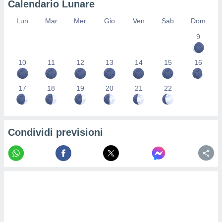
Calendario Lunare
re e
e i
Lun
Mar
Mer
Gio
Ven
Sab
Dom
tilizzare
9
ati per la
e dei
.
10
11
12
13
14
15
16
izzazione
17
18
19
20
21
22
azione
o la
e del
vo,
Condividi previsioni
à e
i
zzati,
one delle
ni dei
 e degli
 ricerche
ico,
di