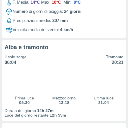
T. Media:
14°C
Max:
18°C
Min:
9°C
 profili
lezione
Numero di giorni di pioggia:
24
giorni
cità
izzata,
Precipitazioni medie:
207 mm
fili per
Velocità media del vento:
4 km/h
izzazione
nuti,
 profili
Alba e tramonto
lezione
Il sole sorge
Tramonto
uti
06:04
20:31
zzati,
 le
ni degli
 misurare
zioni dei
,
ere il
Prima luce
Mezzogiorno
Ultima luce
05:30
13:18
21:04
so
Durata del giorno
14h 27m
he o la
Luce del giorno restante
12h 59m
ione di
enienti
diverse,