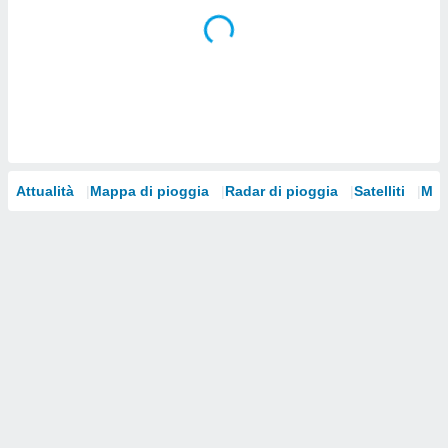
i nostri
artner
Attualità
Mappa di pioggia
Radar di pioggia
Satelliti
Mod