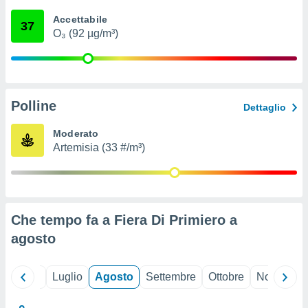
ioni
" o
Accettabile
tra
37
O₃ (92 µg/m³)
sui cookie
o sito
nostri
Polline
Dettaglio
mo il
te
Moderato
ento dei
Artemisia (33 #/m³)
re
ioni su
vo e/o
i,
Che tempo fa a Fiera Di Primiero a
 dati
er la
agosto
 della
à, creare
r la
Giugno
Luglio
Agosto
Settembre
Ottobre
Novembre
à
izzata,