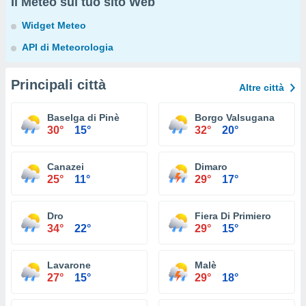
Il Meteo sul tuo sito Web
Widget Meteo
API di Meteorologia
Principali città
Altre città
Baselga di Pinè
Borgo Valsugana
30°
15°
32°
20°
Canazei
Dimaro
25°
11°
29°
17°
Dro
Fiera Di Primiero
34°
22°
29°
15°
Lavarone
Malè
27°
15°
29°
18°